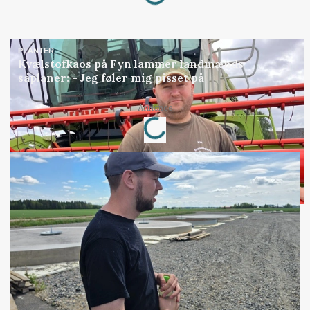
PLANTER
Kvælstofkaos på Fyn lammer landmænds
såplaner: - Jeg føler mig pisset på
Loading...
Annonce