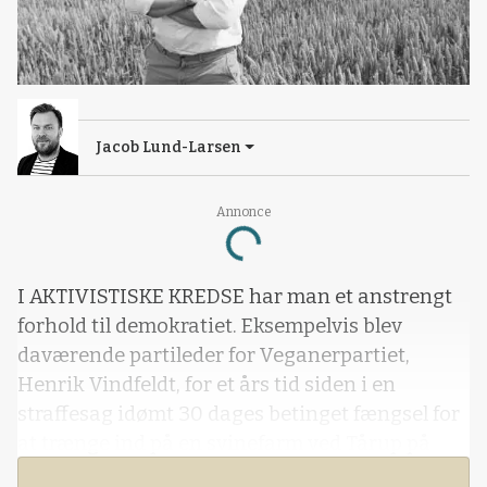
Jacob Lund-Larsen
Loading...
Annonce
I AKTIVISTISKE KREDSE har man et anstrengt
forhold til demokratiet. Eksempelvis blev
daværende partileder for Veganerpartiet,
Henrik Vindfeldt, for et års tid siden i en
straffesag idømt 30 dages betinget fængsel for
at trænge ind på en svinefarm ved Tårup på
Nordfalster. Her var veganeren, uden ejerens