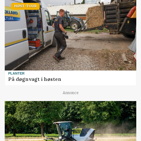
HØST-TOUR
PLANTER
På døgnvagt i høsten
Annonce