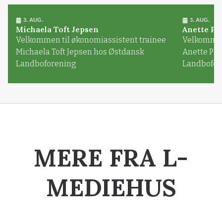
3. AUG.
3. AUG.
Michaela Toft Jepsen
Anette Pl
Velkommen til økonomiassistent trainee
Velkommen 
Michaela Toft Jepsen hos Østdansk
Anette Pl
Landboforening
Landbofor
MERE FRA L-
MEDIEHUS