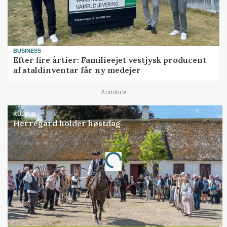
BUSINESS
Efter fire årtier: Familieejet vestjysk producent
af staldinventar får ny medejer
Annonce
KULTUR
Herregård holder høstdag
Loading...
Annonce
Jobs
i samarbejde med