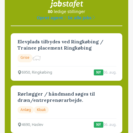
80
ledige stillinger
Opret agent
Se alle jobs
Elevplads tilbydes ved Ringkøbing /
Trainee placement Ringkøbing
Grise
6950, Ringkøbing
06. aug.
NY
Rørlægger / håndmand søges til
dræn/entreprenørarbejde.
Anlæg
Kloak
4690, Haslev
06. aug.
NY