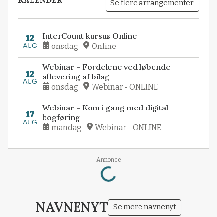
Se flere arrangementer
InterCount kursus Online
12
AUG
onsdag
Online
Webinar – Fordelene ved løbende
12
aflevering af bilag
AUG
onsdag
Webinar - ONLINE
Webinar – Kom i gang med digital
17
bogføring
AUG
mandag
Webinar - ONLINE
Loading...
Annonce
NAVNENYT
Se mere navnenyt