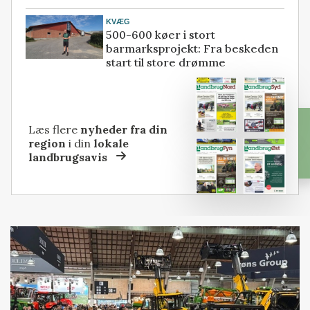
KVÆG
500-600 køer i stort
barmarksprojekt: Fra beskeden
start til store drømme
Læs flere
nyheder fra din
region
i din
lokale
landbrugsavis