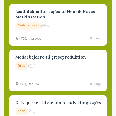
Lastbilchauffør søges til Henrik Haves
Maskinstation
Godstransport
4700, Næstved
03. aug.
Medarbejdere til griseproduktion
Grise
9681, Ranum
03. aug.
Kalvepasser til ejendom i udvikling søges
Kalve