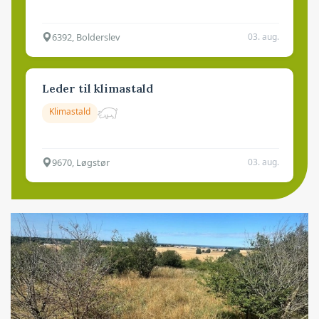
6392, Bolderslev
03. aug.
Leder til klimastald
Klimastald
9670, Løgstør
03. aug.