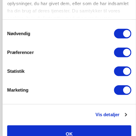
oplysninger, du har givet dem, eller som de har indsamlet
fra din brug af deres tjenester. Du samtykker til vores
cookies, hvis du fortsætter med at anvende vores
hjemmeside.
Samtykkevalg
Nødvendig
GRISE
Danish Crown slår igen i noteringsstrid: Tysk
Præferencer
gab er 3 kroner – ikke 4,30
Statistik
Marketing
Vis detaljer
OK