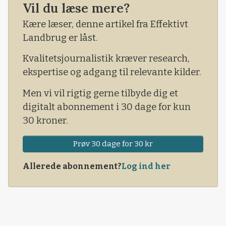
Vil du læse mere?
tilladelse og viden, trængt ind for at filme. Det
må man ikke, fastslog dommen.
Kære læser, denne artikel fra Effektivt
Landbrug er låst.
Kvalitetsjournalistik kræver research,
ekspertise og adgang til relevante kilder.
Men vi vil rigtig gerne tilbyde dig et
digitalt abonnement i 30 dage for kun
30 kroner.
Prøv 30 dage for 30 kr
Allerede abonnement?
Log ind her