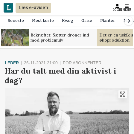
Læs e-avisen
LOGIN
MENU
Seneste
Mest læste
Kvæg
Grise
Planter
Mask
Bekræftet: Sætter droner ind
Det er en uskik 
mod problemulv
økoproduktion
LEDER
26-11-2021 21:00
FOR ABONNENTER
Har du talt med din aktivist i
dag?