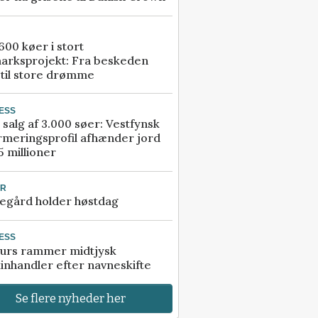
00 køer i stort
arksprojekt: Fra beskeden
 til store drømme
ESS
 salg af 3.000 søer: Vestfynsk
rmeringsprofil afhænder jord
5 millioner
UR
egård holder høstdag
ESS
urs rammer midtjysk
inhandler efter navneskifte
Se flere nyheder her