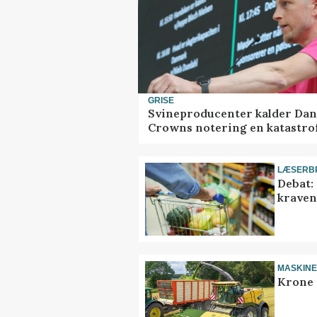
GRISE
Svineproducenter kalder Dan
Crowns notering en katastro
LÆSERB
Debat:
kravene
MASKIN
Krone 