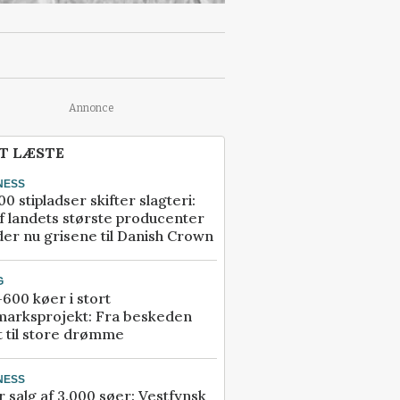
Annonce
T LÆSTE
NESS
00 stipladser skifter slagteri:
f landets største producenter
er nu grisene til Danish Crown
G
600 køer i stort
marksprojekt: Fra beskeden
t til store drømme
NESS
r salg af 3.000 søer: Vestfynsk