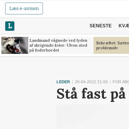
Læs e-avisen
SENESTE
KV
Landmand vågnede ved lyden
Bekræftet: Sætt
af skrigende kvier: Ulven stod
problemulv
på foderbordet
LEDER
28-04-2022 21:00
FOR AB
Stå fast på