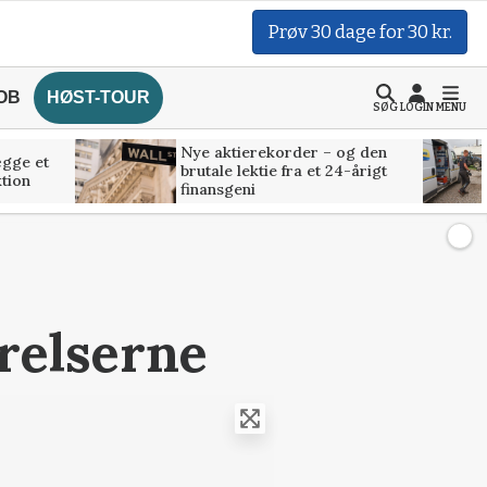
Prøv 30 dage for 30 kr.
OB
HØST-TOUR
SØG
LOGIN
MENU
Nye aktierekorder – og den
ægge et
brutale lektie fra et 24-årigt
tion
finansgeni
yrelserne