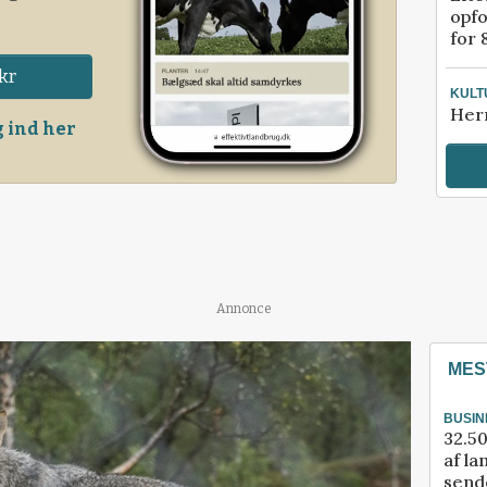
opfo
for 
kr
KULT
Her
 ind her
Annonce
MES
BUSIN
32.50
af la
sende