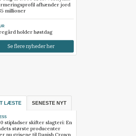
rmeringsprofil afhænder jord
85 millioner
UR
regård holder høstdag
Se flere nyheder her
T LÆSTE
SENESTE NYT
ESS
0 stipladser skifter slagteri: En
ndets største producenter
r nu grisene til Danish Crown