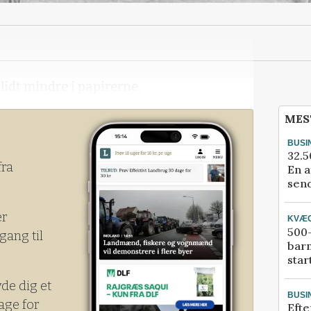
idt mindre i papirerne.
MES
BUSI
32.5
fra
En a
send
er
KVÆ
500-
gang til
bar
star
yde dig et
BUSI
age for
Efte