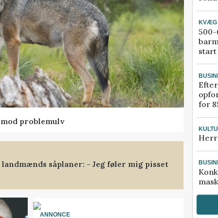
KVÆG
500-6
barm
start
BUSIN
Efter
opfo
for 8
d mod problemulv
KULT
Herr
landmænds såplaner: - Jeg føler mig pisset
BUSIN
Konk
mask
ANNONCE