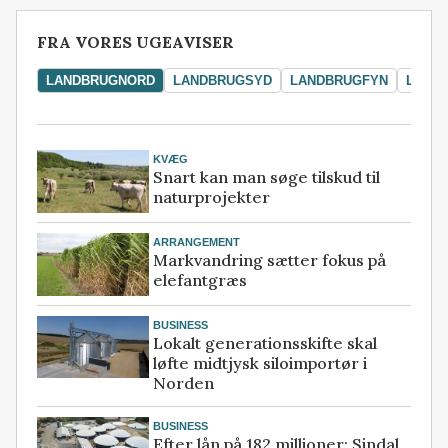
FRA VORES UGEAVISER
LANDBRUGNORD
LANDBRUGSYD
LANDBRUGFYN
LAND
KVÆG
Snart kan man søge tilskud til
naturprojekter
ARRANGEMENT
Markvandring sætter fokus på
elefantgræs
BUSINESS
Lokalt generationsskifte skal
løfte midtjysk siloimportør i
Norden
BUSINESS
Efter lån på 182 millioner: Sindal