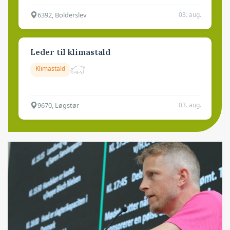
6392, Bolderslev
03. aug.
Leder til klimastald
Klimastald
9670, Løgstør
03. aug.