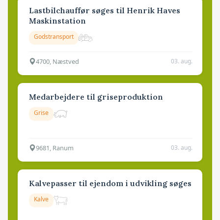
Lastbilchauffør søges til Henrik Haves
Maskinstation
Godstransport
4700, Næstved
03. aug.
Medarbejdere til griseproduktion
Grise
9681, Ranum
03. aug.
Kalvepasser til ejendom i udvikling søges
Kalve