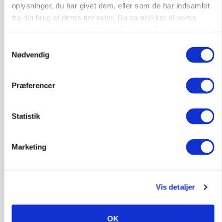
oplysninger, du har givet dem, eller som de har indsamlet
fra din brug af deres tjenester. Du samtykker til vores
cookies, hvis du fortsætter med at anvende vores
hjemmeside.
Samtykkevalg
Nødvendig
Præferencer
KVÆG
Statistik
Snart kan man søge tilskud til naturprojekter
Marketing
Vis detaljer
OK