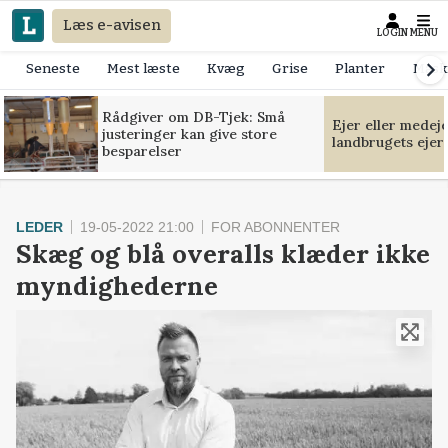
Læs e-avisen
LOGIN
MENU
Seneste
Mest læste
Kvæg
Grise
Planter
Mask
Rådgiver om DB-Tjek: Små
Ejer eller medej
justeringer kan give store
landbrugets ejer
besparelser
LEDER
19-05-2022 21:00
FOR ABONNENTER
Skæg og blå overalls klæder ikke
myndighederne