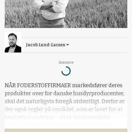
Jacob Lund-Larsen
Loading...
Annonce
NÅR FODERSTOFFIRMAER markedsfører deres
produkter over for danske husdyrproducenter,
skal det naturligvis foregå ordentligt. Derfor er
der også regler på området, som er lavet for at
beskytte kunderne – altså landmændene.
Overtræder man bevidst disse regler for at