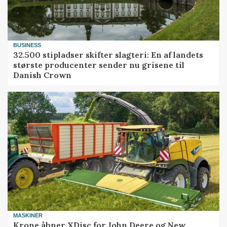
BUSINESS
32.500 stipladser skifter slagteri: En af landets
største producenter sender nu grisene til
Danish Crown
MASKINER
Krone åbner XDisc for John Deere og New