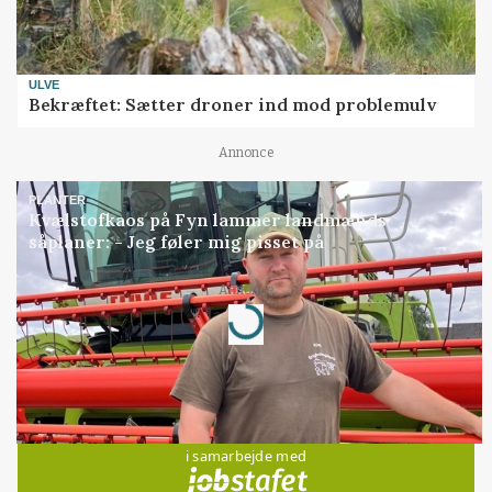
ULVE
Bekræftet: Sætter droner ind mod problemulv
Annonce
PLANTER
Kvælstofkaos på Fyn lammer landmænds
såplaner: - Jeg føler mig pisset på
Loading...
Annonce
Jobs
i samarbejde med