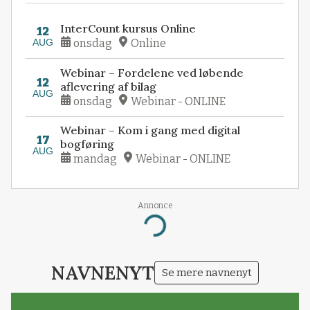
InterCount kursus Online
12
AUG
onsdag
Online
Webinar – Fordelene ved løbende
12
aflevering af bilag
AUG
onsdag
Webinar - ONLINE
Webinar – Kom i gang med digital
17
bogføring
AUG
mandag
Webinar - ONLINE
Annonce
Loading...
NAVNENYT
Se mere navnenyt