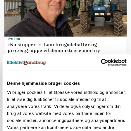
POLITIK
»Nu stopper I«: Landbrugsdebattør og
protestgruppe vil demonstrere mod ny
gødskningslov
Annonce
POLITIK
Denne hjemmeside bruger cookies
Folketinget behandler ny gødskningslov: Sådan
Vi bruger cookies til at tilpasse vores indhold og annoncer,
kan den ændre din bedrift fra 2027
til at vise dig funktioner til sociale medier og til at
Annonce
analysere vores trafik. Vi deler også oplysninger om din
Loading...
brug af vores website med vores partnere inden for
sociale medier, annonceringspartnere og analysepartnere.
Vores partnere kan kombinere disse data med andre