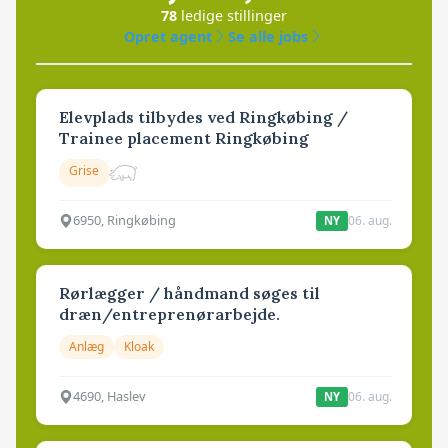
78
ledige stillinger
Opret agent
Se alle jobs
Elevplads tilbydes ved Ringkøbing /
Trainee placement Ringkøbing
Grise
6950, Ringkøbing
06. aug.
NY
Rørlægger / håndmand søges til
dræn/entreprenørarbejde.
Anlæg
Kloak
4690, Haslev
06. aug.
NY