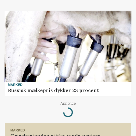
MARKED
Russisk mælkepris dykker 23 procent
Loading...
Annonce
MARKED
Grisebestanden stiger trods svagere