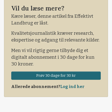
tjene penge, er man naturligvis på glatis. Og
Vil du læse mere?
det er helt fint, at myndighederne tjekker, at
tingene går ordentligt for sig.
Kære læser, denne artikel fra Effektivt
Landbrug er låst.
Kvalitetsjournalistik kræver research,
ekspertise og adgang til relevante kilder.
Men vi vil rigtig gerne tilbyde dig et
digitalt abonnement i 30 dage for kun
30 kroner.
Prøv 30 dage for 30 kr
Allerede abonnement?
Log ind her