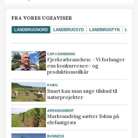
FRA VORES UGEAVISER
LANDBRUGNORD
LANDBRUGSYD
LANDBRUGFYN
LAND
CAP-I-DANMARK
Fjerkræbranchen: - Vi forlanger
ens konkurrence- og
produktionsvilkår
KVÆG
Snart kan man søge tilskud til
naturprojekter
ARRANGEMENT
Markvandring sætter fokus på
elefantgræs
BUSINESS