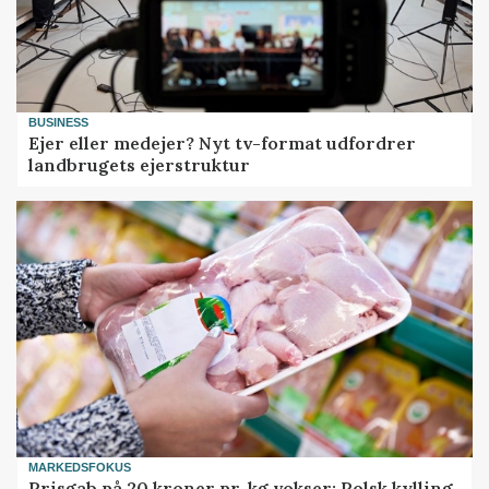
BUSINESS
Ejer eller medejer? Nyt tv-format udfordrer
landbrugets ejerstruktur
MARKEDSFOKUS
Prisgab på 20 kroner pr. kg vokser: Polsk kylling