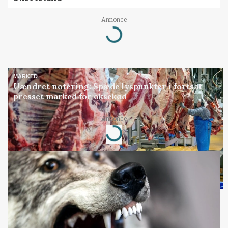
Annonce
Loading...
MARKED
Uændret notering: Spæde lyspunkter i fortsat
presset marked for oksekød
Annonce
Loading...