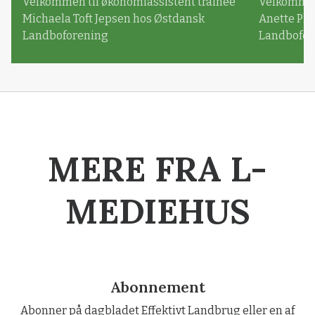
Velkommen til økonomiassistent trainee
Velkommen 
Michaela Toft Jepsen hos Østdansk
Anette Pl
Landboforening
Landbofor
MERE FRA L-
MEDIEHUS
Abonnement
Abonner på dagbladet Effektivt Landbrug eller en af