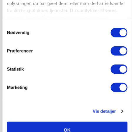
oplysninger, du har givet dem, eller som de har indsamlet
fra din brug af deres tjenester. Du samtykker til vores
cookies, hvis du fortsætter med at anvende vores
hjemmeside.
Samtykkevalg
Nødvendig
Præferencer
Statistik
KVÆG
Snart kan man søge tilskud til naturprojekter
Marketing
Vis detaljer
OK