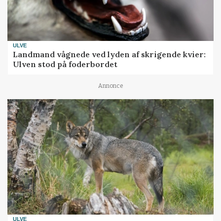
ULVE
Landmand vågnede ved lyden af skrigende kvier:
Ulven stod på foderbordet
Annonce
ULVE