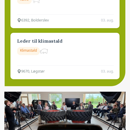
6392, Bolderslev
03. aug.
Leder til klimastald
Klimastald
9670, Løgstør
03. aug.