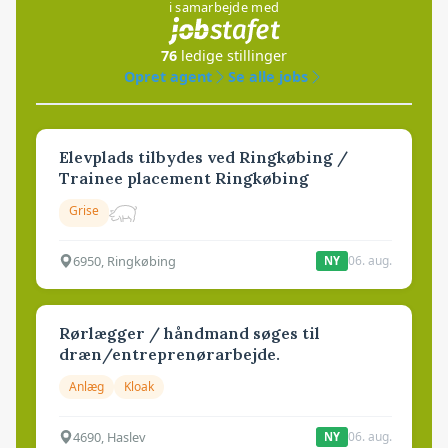
i samarbejde med
76
ledige stillinger
Opret agent
Se alle jobs
Elevplads tilbydes ved Ringkøbing /
Trainee placement Ringkøbing
Grise
6950, Ringkøbing
06. aug.
NY
Rørlægger / håndmand søges til
dræn/entreprenørarbejde.
Anlæg
Kloak
4690, Haslev
06. aug.
NY