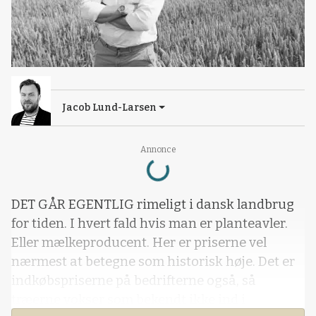
Jacob Lund-Larsen
Loading...
Annonce
DET GÅR EGENTLIG rimeligt i dansk landbrug
for tiden. I hvert fald hvis man er planteavler.
Eller mælkeproducent. Her er priserne vel
nærmest at betegne som historisk høje. Det er
indkøbspriserne på bedrifterne også, så
træerne vokser som bekendt ikke ind i