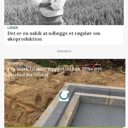
LEDER
Det er en uskik at udlægge et røgslør om
økoproduktion
Annonce
BUSINESS
Fra mark til mur: Byggeriet kan åbne nyt
marked for biokul
Loading...
Annonce
Jobs