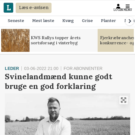
Læs e-avisen
LOGIN
MENU
Seneste
Mest læste
Kvæg
Grise
Planter
Mask
KWS Rallys topper årets
Fjerkræbranchen:
sortsforsøg i vinterbyg
konkurrence- og
LEDER
03-06-2022 21:00
FOR ABONNENTER
Svinelandmænd kunne godt
bruge en god forklaring