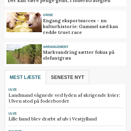
Der kan være penge gemt, i foderstrategien
GRISE
Engang eksportsucces – nu
kulturhistorie: Gammel sæd kan
redde truet race
ARRANGEMENT
Markvandring sætter fokus på
elefantgræs
MEST LÆSTE
SENESTE NYT
ULVE
Landmand vågnede ved lyden af skrigende kvier:
Ulven stod på foderbordet
ULVE
Lille hund blev dræbt af ulv i Vestjylland