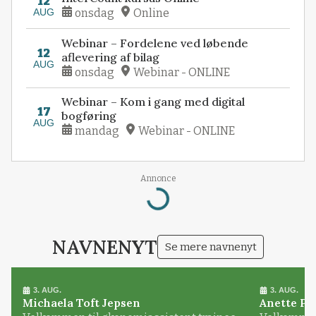
12
AUG
onsdag
Online
Webinar – Fordelene ved løbende
12
aflevering af bilag
AUG
onsdag
Webinar - ONLINE
Webinar – Kom i gang med digital
17
bogføring
AUG
mandag
Webinar - ONLINE
Annonce
Loading...
NAVNENYT
Se mere navnenyt
3. AUG.
3. AUG.
Michaela Toft Jepsen
Anette Pl