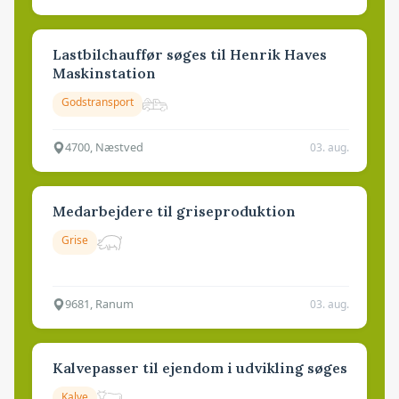
Lastbilchauffør søges til Henrik Haves
Maskinstation
Godstransport
4700, Næstved
03. aug.
Medarbejdere til griseproduktion
Grise
9681, Ranum
03. aug.
Kalvepasser til ejendom i udvikling søges
Kalve