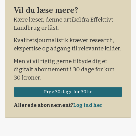
himmelen. Men alligevel. Det kunne være værre
Vil du læse mere?
at være planteavler og kobonde i dagens
Danmark.
Kære læser, denne artikel fra Effektivt
Landbrug er låst.
Kvalitetsjournalistik kræver research,
ekspertise og adgang til relevante kilder.
Men vi vil rigtig gerne tilbyde dig et
digitalt abonnement i 30 dage for kun
30 kroner.
Prøv 30 dage for 30 kr
Allerede abonnement?
Log ind her