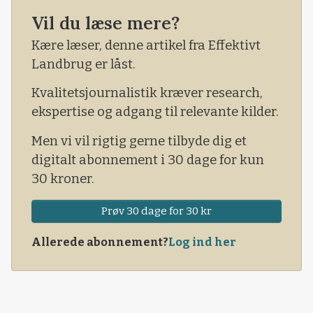
en debat om den CO2-afgift, som regeringen nu
Vil du læse mere?
kræver pålagt landbrugserhvervet.
Kære læser, denne artikel fra Effektivt
Landbrug er låst.
Kvalitetsjournalistik kræver research,
ekspertise og adgang til relevante kilder.
Men vi vil rigtig gerne tilbyde dig et
digitalt abonnement i 30 dage for kun
30 kroner.
Prøv 30 dage for 30 kr
Allerede abonnement?
Log ind her