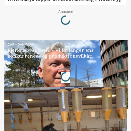
Loading...
Annonce
CAP-I-DANMARK
Fjerkræbranchen: - Vi forlanger ens
konkurrence- og produktionsvilkår
Loading...
Annonce