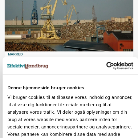
MARKED
Tysk industri trodser energipres og kinesisk
konkurrence
Annonce
Denne hjemmeside bruger cookies
MARKED
Vi bruger cookies til at tilpasse vores indhold og annoncer,
Fugleinfluenza: Udvikling vækker bekymring hos
europæiske husdyrbrugere
til at vise dig funktioner til sociale medier og til at
analysere vores trafik. Vi deler også oplysninger om din
Loading...
Annonce
brug af vores website med vores partnere inden for
sociale medier, annonceringspartnere og analysepartnere.
Vores partnere kan kombinere disse data med andre