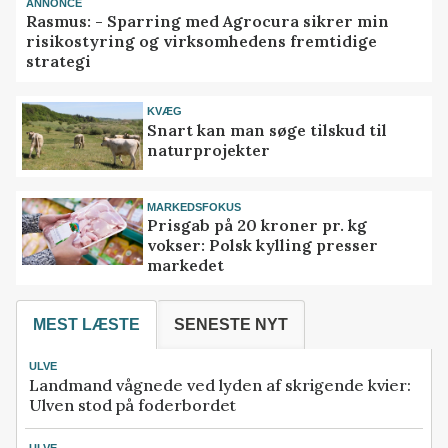
ANNONCE
Rasmus: - Sparring med Agrocura sikrer min
risikostyring og virksomhedens fremtidige
strategi
KVÆG
Snart kan man søge tilskud til
naturprojekter
MARKEDSFOKUS
Prisgab på 20 kroner pr. kg
vokser: Polsk kylling presser
markedet
MEST LÆSTE
SENESTE NYT
ULVE
Landmand vågnede ved lyden af skrigende kvier:
Ulven stod på foderbordet
ULVE