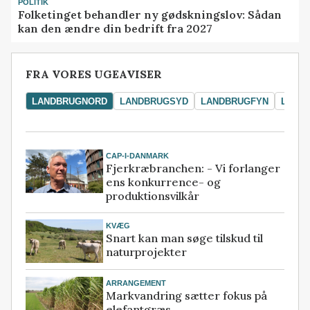
POLITIK
Folketinget behandler ny gødskningslov: Sådan
kan den ændre din bedrift fra 2027
FRA VORES UGEAVISER
LANDBRUGNORD
LANDBRUGSYD
LANDBRUGFYN
LAND
CAP-I-DANMARK
Fjerkræbranchen: - Vi forlanger
ens konkurrence- og
produktionsvilkår
KVÆG
Snart kan man søge tilskud til
naturprojekter
ARRANGEMENT
Markvandring sætter fokus på
elefantgræs