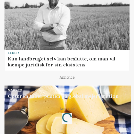
LEDER
Kun landbruget selv kan beslutte, om man vil
kæmpe juridisk for sin eksistens
Annonce
MARKED
Opturen taber pusten på global mejeriauktion
Annonce
Loading...