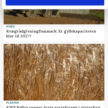
KVÆG
KvægrådgivningDanmark: Er gyllekapaciteten
klar til 2027?
PLANTER
KWS Rallys topper årets sortsforsøg i vinterbyg