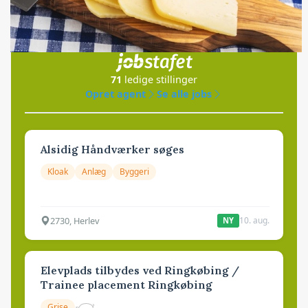
Jobs
i samarbejde med
71
ledige stillinger
Opret agent
Se alle jobs
Alsidig Håndværker søges
Kloak
Anlæg
Byggeri
2730, Herlev
10. aug.
NY
Elevplads tilbydes ved Ringkøbing /
Trainee placement Ringkøbing
Grise