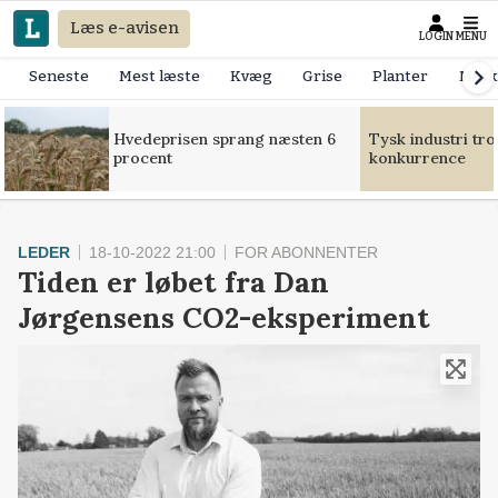
Læs e-avisen
LOGIN
MENU
Seneste
Mest læste
Kvæg
Grise
Planter
Mask
Hvedeprisen sprang næsten 6
Tysk industri tr
procent
konkurrence
LEDER
18-10-2022 21:00
FOR ABONNENTER
Tiden er løbet fra Dan
Jørgensens CO2-eksperiment