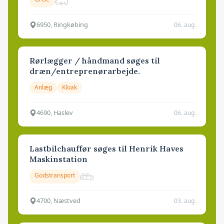
6950, Ringkøbing
06. aug.
Rørlægger / håndmand søges til
dræn/entreprenørarbejde.
Anlæg
Kloak
4690, Haslev
06. aug.
Lastbilchauffør søges til Henrik Haves
Maskinstation
Godstransport
4700, Næstved
03. aug.