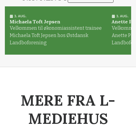
3. AUG.
3. AUG.
Michaela Toft Jepsen
Anette Pl
Velkommen til økonomiassistent trainee
Velkommen 
Michaela Toft Jepsen hos Østdansk
Anette Pl
Landboforening
Landbofor
MERE FRA L-
MEDIEHUS