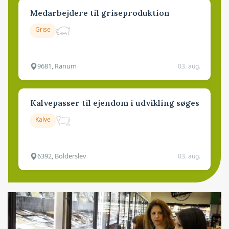
Medarbejdere til griseproduktion
Grise
9681, Ranum
03. aug.
Kalvepasser til ejendom i udvikling søges
Kalve
6392, Bolderslev
03. aug.