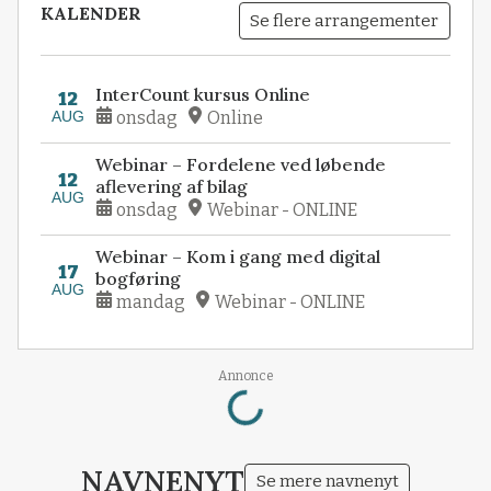
KALENDER
Se flere arrangementer
InterCount kursus Online
12
AUG
onsdag
Online
Webinar – Fordelene ved løbende
12
aflevering af bilag
AUG
onsdag
Webinar - ONLINE
Webinar – Kom i gang med digital
17
bogføring
AUG
mandag
Webinar - ONLINE
Loading...
Annonce
NAVNENYT
Se mere navnenyt