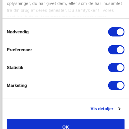
oplysninger, du har givet dem, eller som de har indsamlet
fra din brug af deres tjenester. Du samtykker til vores
cookies, hvis du fortsætter med at anvende vores
hjemmeside.
Samtykkevalg
Nødvendig
Præferencer
Statistik
KULTUR
Kvinderne går mest op i madspild, men smider
lige så ofte mad ud som mændene
Marketing
Vis detaljer
OK