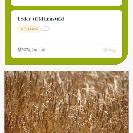
Leder til klimastald
Klimastald
9670, Løgstør
03. aug.