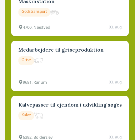
Maskinstation
Godstransport
4700, Næstved
03. aug.
Medarbejdere til griseproduktion
Grise
9681, Ranum
03. aug.
Kalvepasser til ejendom i udvikling søges
Kalve
6392, Bolderslev
03. aug.