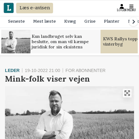
Læs e-avisen
LOGIN
MENU
Seneste
Mest læste
Kvæg
Grise
Planter
Mask
Kun landbruget selv kan
KWS Rallys toppe
beslutte, om man vil kæmpe
vinterbyg
juridisk for sin eksistens
LEDER
19-10-2022 21:00
FOR ABONNENTER
Mink-folk viser vejen