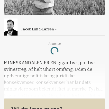
Jacob Lund-Larsen
Annonce
Loading...
MINKSKANDALEN ER EN gigantisk, politisk
svinestreg. Af helt uhørt omfang. Uden de
nødvendige politiske og juridiske
konsekvenser. Konsekvenser har landets
minkavlere som bekendt fået at mærke. Fysisk.
Psykisk. Økonomisk. Og gør det fortsat. Det er
vanvittigt. Der er dog også håb, selvom kun
avlerne i virkeligheden ved, hvor vanvittig en