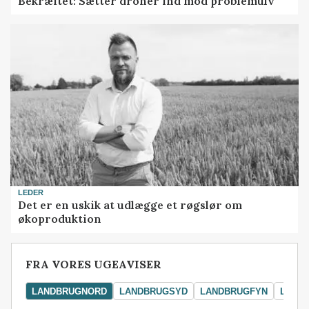
Bekræftet: Sætter droner ind mod problemulv
LEDER
Det er en uskik at udlægge et røgslør om
økoproduktion
FRA VORES UGEAVISER
LANDBRUGNORD
LANDBRUGSYD
LANDBRUGFYN
LAND