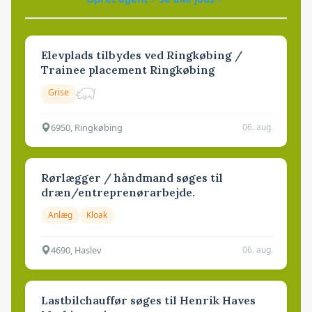
Elevplads tilbydes ved Ringkøbing /
Trainee placement Ringkøbing
Grise
6950, Ringkøbing
06. aug.
Rørlægger / håndmand søges til
dræn/entreprenørarbejde.
Anlæg
Kloak
4690, Haslev
06. aug.
Lastbilchauffør søges til Henrik Haves