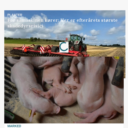
PLANTER
Før såmaskinen kører: Her er efterårets største
skadedyrsrisici
Loading...
Annonce
MARKED