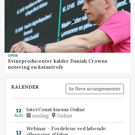
GRISE
Svineproducenter kalder Danish Crowns
notering en katastrofe
KALENDER
Se flere arrangementer
InterCount kursus Online
12
AUG
onsdag
Online
Webinar – Fordelene ved løbende
12
aflevering af bilag