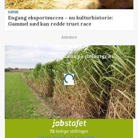
GRISE
Engang eksportsucces – nu kulturhistorie:
Gammel sæd kan redde truet race
Annonce
ARRANGEMENT
Markvandring sætter fokus på elefantgræs
Annonce
Loading...
Jobs
i samarbejde med
72
ledige stillinger
Opret agent
Se alle jobs