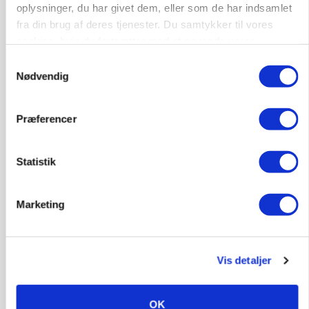
oplysninger, du har givet dem, eller som de har indsamlet
fra din brug af deres tjenester. Du samtykker til vores
cookies, hvis du fortsætter med at anvende vores
hjemmeside.
Samtykkevalg
Nødvendig
POLITIK
»Nu stopper I«: Landbrugsdebattør og
protestgruppe vil demonstrere mod ny
Præferencer
gødskningslov
Statistik
Marketing
Vis detaljer
OK