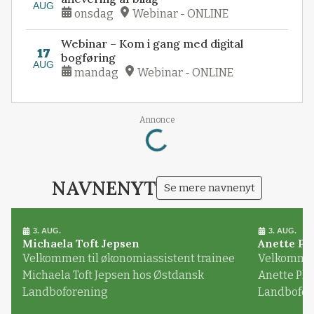
AUG
onsdag
Webinar - ONLINE
Webinar – Kom i gang med digital
17
bogføring
AUG
mandag
Webinar - ONLINE
Loading...
Annonce
NAVNENYT
Se mere navnenyt
3. AUG.
3. AUG.
Michaela Toft Jepsen
Anette Pl
Velkommen til økonomiassistent trainee
Velkommen 
Michaela Toft Jepsen hos Østdansk
Anette Pl
Landboforening
Landbofor