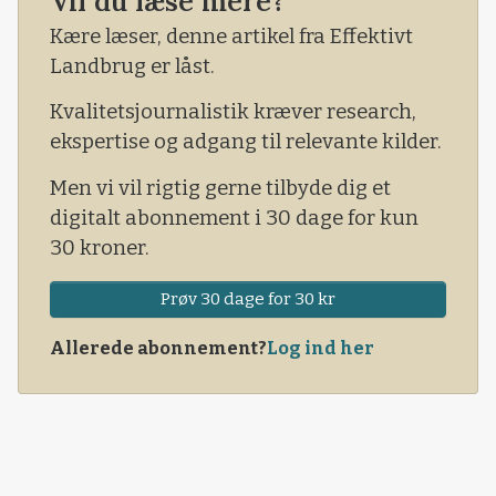
Vil du læse mere?
situation, regeringen har bragt dem i.
Kære læser, denne artikel fra Effektivt
Landbrug er låst.
Kvalitetsjournalistik kræver research,
ekspertise og adgang til relevante kilder.
Men vi vil rigtig gerne tilbyde dig et
digitalt abonnement i 30 dage for kun
30 kroner.
Prøv 30 dage for 30 kr
Allerede abonnement?
Log ind her