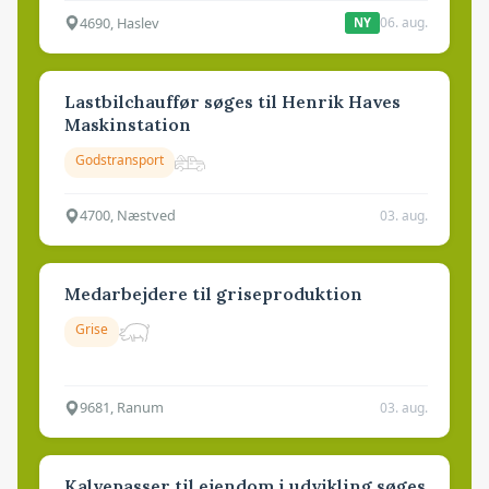
4690, Haslev
06. aug.
NY
Lastbilchauffør søges til Henrik Haves
Maskinstation
Godstransport
4700, Næstved
03. aug.
Medarbejdere til griseproduktion
Grise
9681, Ranum
03. aug.
Kalvepasser til ejendom i udvikling søges