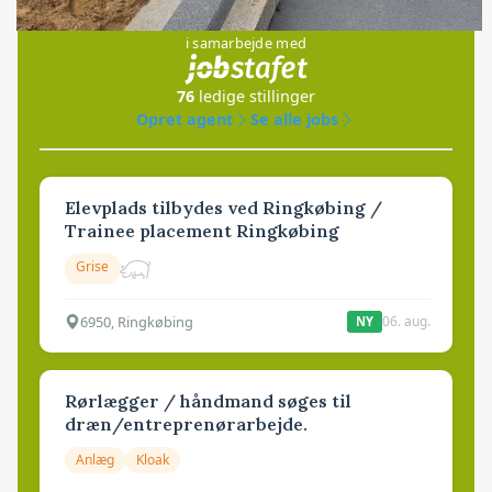
Jobs
i samarbejde med
76
ledige stillinger
Opret agent
Se alle jobs
Elevplads tilbydes ved Ringkøbing /
Trainee placement Ringkøbing
Grise
6950, Ringkøbing
06. aug.
NY
Rørlægger / håndmand søges til
dræn/entreprenørarbejde.
Anlæg
Kloak