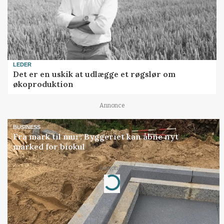
LEDER
Det er en uskik at udlægge et røgslør om
økoproduktion
Annonce
BUSINESS
Fra mark til mur: Byggeriet kan åbne nyt
marked for biokul
Annonce
Loading...