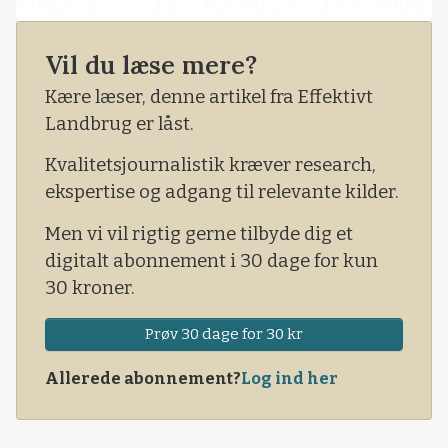
vokset skove ved Kap København i det nordlige
Grønland, viser geologiske undersøgelser. Så
Vil du læse mere?
klimaforandringer på den store klinge er
naturlige. Men nutidens forandringer har turbo
Kære læser, denne artikel fra Effektivt
på, fordi menneskets levevis skubber på.
Landbrug er låst.
Kvalitetsjournalistik kræver research,
ekspertise og adgang til relevante kilder.
Men vi vil rigtig gerne tilbyde dig et
digitalt abonnement i 30 dage for kun
30 kroner.
Prøv 30 dage for 30 kr
Allerede abonnement?
Log ind her