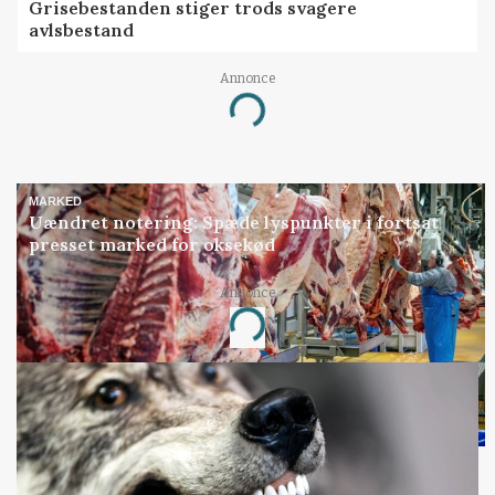
Grisebestanden stiger trods svagere
avlsbestand
Annonce
Loading...
MARKED
Uændret notering: Spæde lyspunkter i fortsat
presset marked for oksekød
Annonce
Loading...