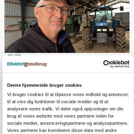
POLITIK
»Nu stopper I«: Landbrugsdebattør og
protestgruppe vil demonstrere mod ny
gødskningslov
Denne hjemmeside bruger cookies
Annonce
Vi bruger cookies til at tilpasse vores indhold og annoncer,
POLITIK
til at vise dig funktioner til sociale medier og til at
Folketinget behandler ny gødskningslov: Sådan
analysere vores trafik. Vi deler også oplysninger om din
kan den ændre din bedrift fra 2027
brug af vores website med vores partnere inden for
sociale medier, annonceringspartnere og analysepartnere.
Annonce
Vores partnere kan kombinere disse data med andre