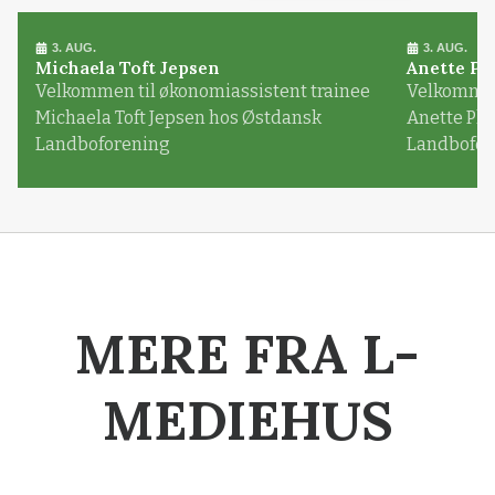
3. AUG.
3. AUG.
Michaela Toft Jepsen
Anette Pl
Velkommen til økonomiassistent trainee
Velkommen 
Michaela Toft Jepsen hos Østdansk
Anette Pl
Landboforening
Landbofor
MERE FRA L-
MEDIEHUS