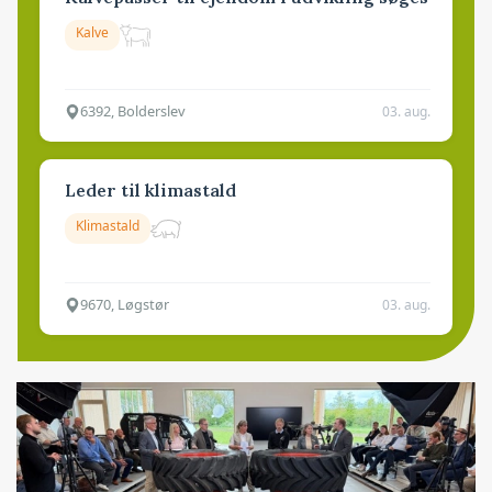
Kalve
6392, Bolderslev
03. aug.
Leder til klimastald
Klimastald
9670, Løgstør
03. aug.