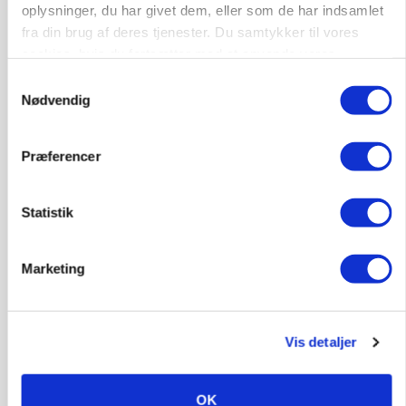
Loading...
oplysninger, du har givet dem, eller som de har indsamlet
fra din brug af deres tjenester. Du samtykker til vores
cookies, hvis du fortsætter med at anvende vores
hjemmeside.
Samtykkevalg
Nødvendig
Præferencer
Statistik
KVÆG
Snart kan man søge tilskud til naturprojekter
Marketing
Vis detaljer
OK