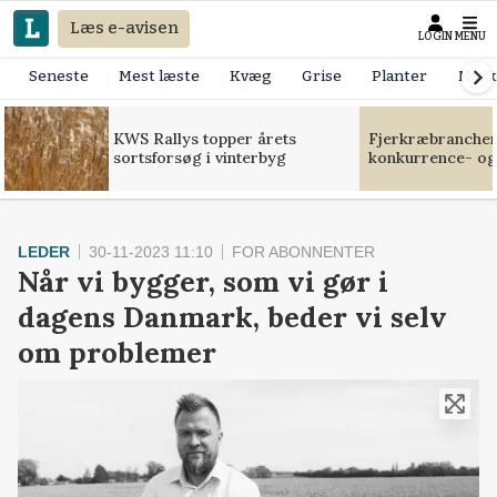
Læs e-avisen
LOGIN
MENU
Seneste
Mest læste
Kvæg
Grise
Planter
Mask
KWS Rallys topper årets
Fjerkræbranchen:
sortsforsøg i vinterbyg
konkurrence- og
LEDER
30-11-2023 11:10
FOR ABONNENTER
Når vi bygger, som vi gør i
dagens Danmark, beder vi selv
om problemer