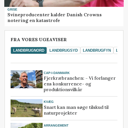
GRISE
Svineproducenter kalder Danish Crowns
notering en katastrofe
FRA VORES UGEAVISER
LANDBRUGNORD
LANDBRUGSYD
LANDBRUGFYN
LAND
CAP-I-DANMARK
Fjerkræbranchen: - Vi forlanger
ens konkurrence- og
produktionsvilkår
KVÆG
Snart kan man søge tilskud til
naturprojekter
ARRANGEMENT