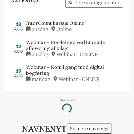
KALENDER
Se flere arrangementer
InterCount kursus Online
12
AUG
onsdag
Online
Webinar – Fordelene ved løbende
12
aflevering af bilag
AUG
onsdag
Webinar - ONLINE
Webinar – Kom i gang med digital
17
bogføring
AUG
mandag
Webinar - ONLINE
Annonce
Loading...
NAVNENYT
Se mere navnenyt