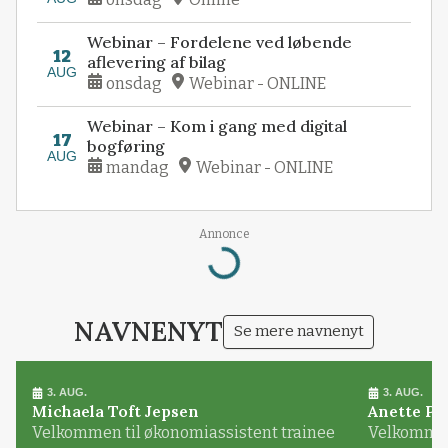
Webinar – Fordelene ved løbende
12
aflevering af bilag
AUG
onsdag
Webinar - ONLINE
Webinar – Kom i gang med digital
17
bogføring
AUG
mandag
Webinar - ONLINE
Annonce
Loading...
NAVNENYT
Se mere navnenyt
3. AUG.
3. AUG.
Michaela Toft Jepsen
Anette Pl
Velkommen til økonomiassistent trainee
Velkommen 