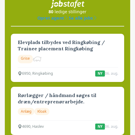
80
ledige stillinger
Opret agent
Se alle jobs
Elevplads tilbydes ved Ringkøbing /
Trainee placement Ringkøbing
Grise
6950, Ringkøbing
06. aug.
NY
Rørlægger / håndmand søges til
dræn/entreprenørarbejde.
Anlæg
Kloak
4690, Haslev
06. aug.
NY