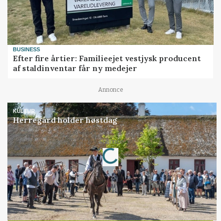
BUSINESS
Efter fire årtier: Familieejet vestjysk producent
af staldinventar får ny medejer
Annonce
KULTUR
Herregård holder høstdag
Annonce
Loading...
Jobs
i samarbejde med