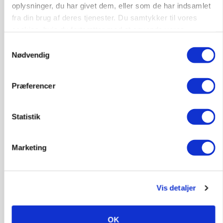
oplysninger, du har givet dem, eller som de har indsamlet
fra din brug af deres tjenester. Du samtykker til vores
cookies, hvis du fortsætter med at anvende vores
hjemmeside.
Samtykkevalg
Nødvendig
GRISE
Danish Crown slår igen i noteringsstrid: Tysk
Præferencer
gab er 3 kroner – ikke 4,30
Statistik
Marketing
Vis detaljer
OK