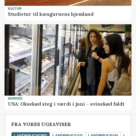
KULTUR
Studietur til kænguruens hjemland
MARKED
USA: Oksekød steg i værdi i juni – svinekød faldt
FRA VORES UGEAVISER
LANDBRUGNORD
LANDBRUGSYD
LANDBRUGFYN
LAND