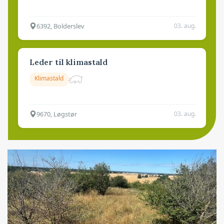
6392, Bolderslev
03. aug.
Leder til klimastald
Klimastald
9670, Løgstør
03. aug.