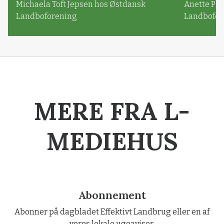
Michaela Toft Jepsen hos Østdansk
Anette Pl
Landboforening
Landbofor
MERE FRA L-
MEDIEHUS
Abonnement
Abonner på dagbladet Effektivt Landbrug eller en af
vores lokale ugeaviser.