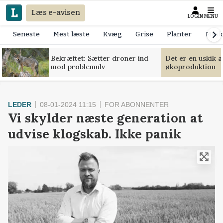
Læs e-avisen
LOGIN
MENU
Seneste
Mest læste
Kvæg
Grise
Planter
Mask
Bekræftet: Sætter droner ind
Det er en uskik 
mod problemulv
økoproduktion
LEDER
08-01-2024 11:15
FOR ABONNENTER
Vi skylder næste generation at
udvise klogskab. Ikke panik