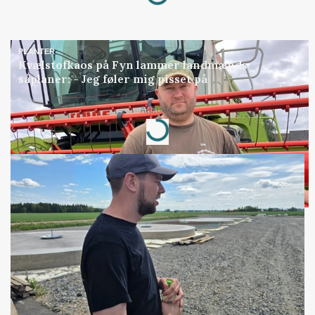
Loading...
PLANTER
Kvælstofkaos på Fyn lammer landmænds
såplaner: - Jeg føler mig pisset på
Annonce
Loading...