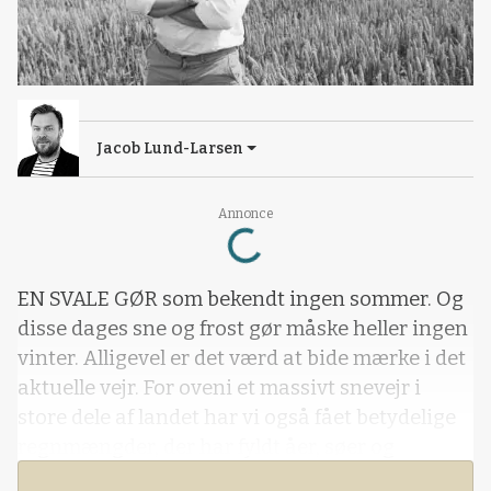
Jacob Lund-Larsen
Annonce
Loading...
EN SVALE GØR som bekendt ingen sommer. Og
disse dages sne og frost gør måske heller ingen
vinter. Alligevel er det værd at bide mærke i det
aktuelle vejr. For oveni et massivt snevejr i
store dele af landet har vi også fået betydelige
regnmængder, der har fyldt åer, søer og
grundvandsmagasiner til over bristepunktet.