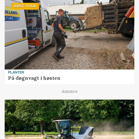
HØST-TOUR
PLANTER
På døgnvagt i høsten
Annonce