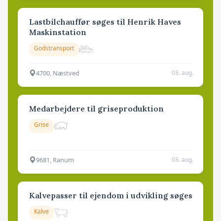
Lastbilchauffør søges til Henrik Haves
Maskinstation
Godstransport
4700, Næstved
03. aug.
Medarbejdere til griseproduktion
Grise
9681, Ranum
03. aug.
Kalvepasser til ejendom i udvikling søges
Kalve