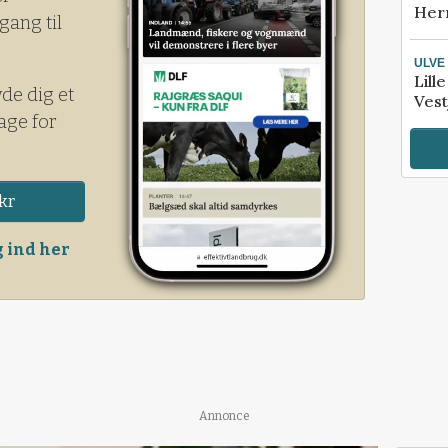
Her
gang til
ULVE
Lill
yde dig et
Vest
age for
kr
 ind her
Annonce