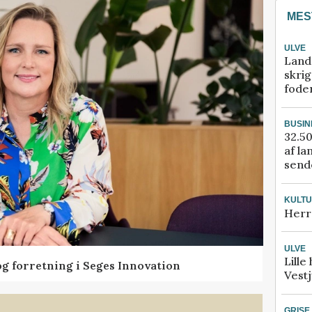
MES
ULVE
Land
skrig
fode
BUSIN
32.50
af la
sende
KULT
Herr
ULVE
Lille
og forretning i Seges Innovation
Vestj
GRISE