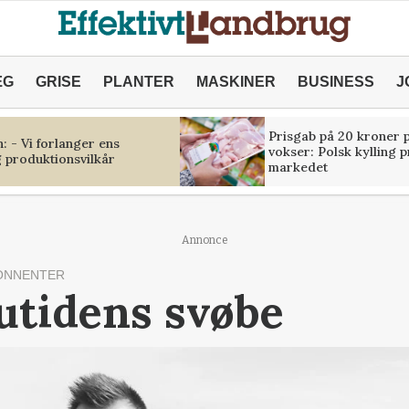
ÆG
GRISE
PLANTER
MASKINER
BUSINESS
J
Prisgab på 20 kroner p
 - Vi forlanger ens
vokser: Polsk kylling 
 produktionsvilkår
markedet
Annonce
ONNENTER
utidens svøbe