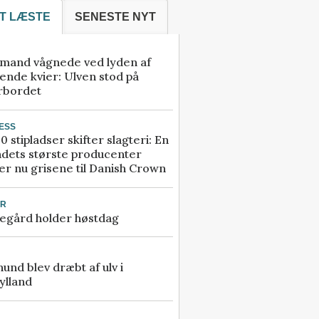
T LÆSTE
SENESTE NYT
mand vågnede ved lyden af
ende kvier: Ulven stod på
rbordet
ESS
0 stipladser skifter slagteri: En
ndets største producenter
r nu grisene til Danish Crown
UR
egård holder høstdag
 hund blev dræbt af ulv i
ylland