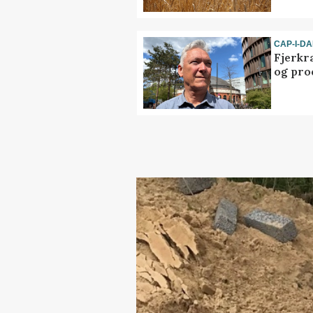
CAP-I-D
Fjerkr
og pro