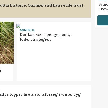
Svin
ulturhistorie: Gammel sæd kan redde truet
Crow
ANNONCE
Der kan være penge gemt, i
foderstrategien
å
R
llys topper årets sortsforsøg i vinterbyg