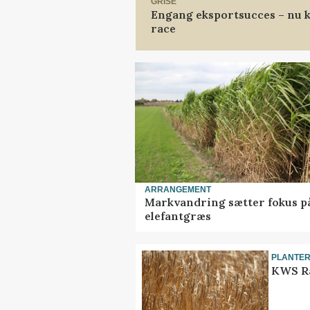
GRISE
Engang eksportsucces – nu k
race
ARRANGEMENT
Markvandring sætter fokus p
elefantgræs
PLANTE
KWS Ra