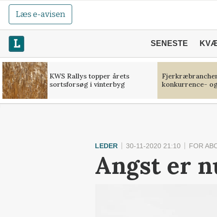
Læs e-avisen
SENESTE
KV
KWS Rallys topper årets
Fjerkræbranchen:
sortsforsøg i vinterbyg
konkurrence- og
LEDER
30-11-2020 21:10
FOR AB
Angst er n