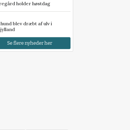
regård holder høstdag
e hund blev dræbt af ulv i
jylland
Se flere nyheder her