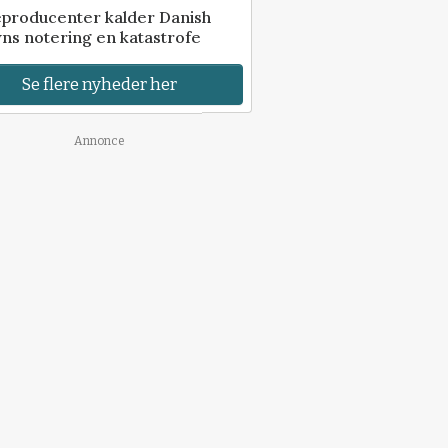
eproducenter kalder Danish
ns notering en katastrofe
Se flere nyheder her
Annonce