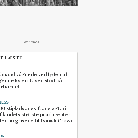
Annonce
T LÆSTE
dmand vågnede ved lyden af
gende kvier: Ulven stod på
erbordet
NESS
00 stipladser skifter slagteri:
f landets største producenter
er nu grisene til Danish Crown
UR