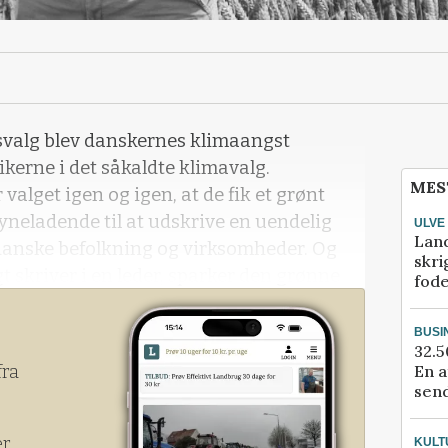
valg blev danskernes klimaangst
tikerne i det såkaldte klimavalg.
MES
 valget igen og igen, at de fik et grønt
yneladende til at udskrive en uendelig
ULVE
Lan
 danske befolkning og virksomheder. Og
skri
t skriver i en leder, sparker den grønne
fod
e, du har, desto dyrere
BUSI
32.5
En a
fra
send
er
KULT