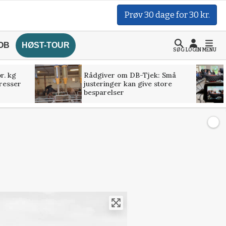
Prøv 30 dage for 30 kr.
OB
HØST-TOUR
SØG
LOGIN
MENU
r. kg
Rådgiver om DB-Tjek: Små
presser
justeringer kan give store
besparelser