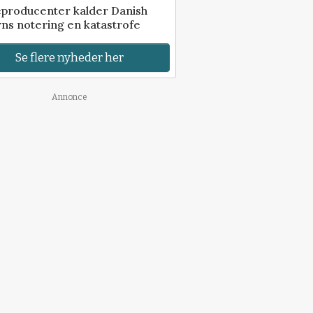
eproducenter kalder Danish
ns notering en katastrofe
Se flere nyheder her
Annonce