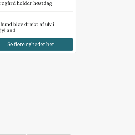
regård holder høstdag
e hund blev dræbt af ulv i
jylland
Se flere nyheder her