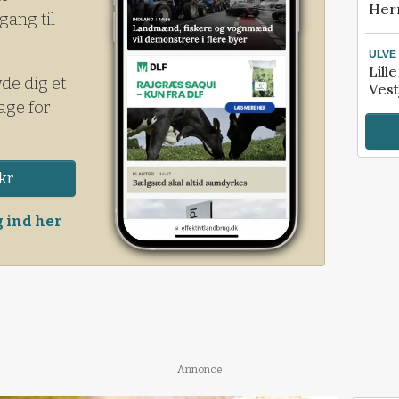
Her
gang til
ULVE
Lill
yde dig et
Vest
age for
kr
 ind her
Annonce