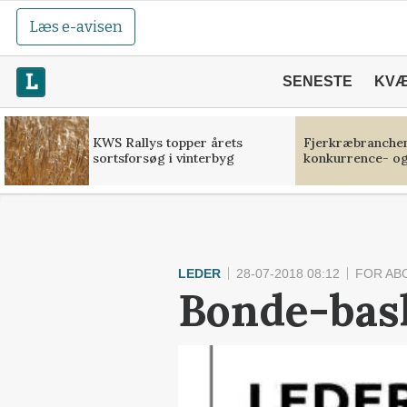
Læs e-avisen
SENESTE
KV
KWS Rallys topper årets
Fjerkræbranchen:
sortsforsøg i vinterbyg
konkurrence- og
LEDER
28-07-2018 08:12
FOR AB
Bonde-bas