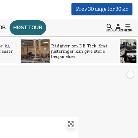
Prøv 30 dage for 30 kr.
OB
HØST-TOUR
SØG
LOGIN
MENU
r. kg
Rådgiver om DB-Tjek: Små
presser
justeringer kan give store
besparelser