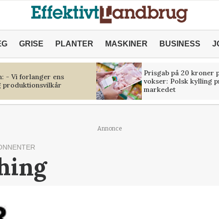
ÆG
GRISE
PLANTER
MASKINER
BUSINESS
J
Prisgab på 20 kroner p
 - Vi forlanger ens
vokser: Polsk kylling 
 produktionsvilkår
markedet
Annonce
ONNENTER
hing