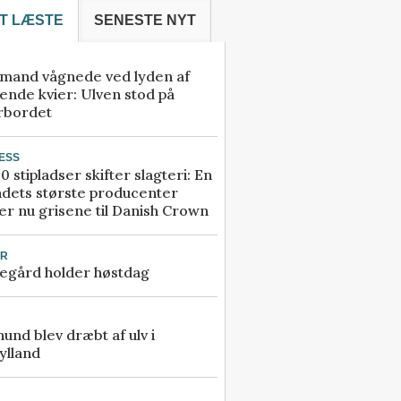
T LÆSTE
SENESTE NYT
mand vågnede ved lyden af
ende kvier: Ulven stod på
rbordet
ESS
0 stipladser skifter slagteri: En
ndets største producenter
r nu grisene til Danish Crown
UR
egård holder høstdag
 hund blev dræbt af ulv i
ylland