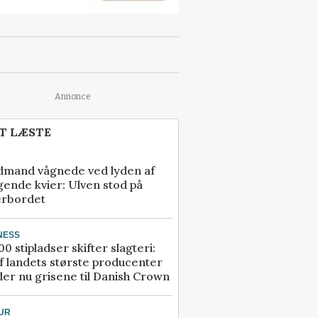
Annonce
T LÆSTE
dmand vågnede ved lyden af
gende kvier: Ulven stod på
erbordet
NESS
00 stipladser skifter slagteri:
f landets største producenter
er nu grisene til Danish Crown
UR