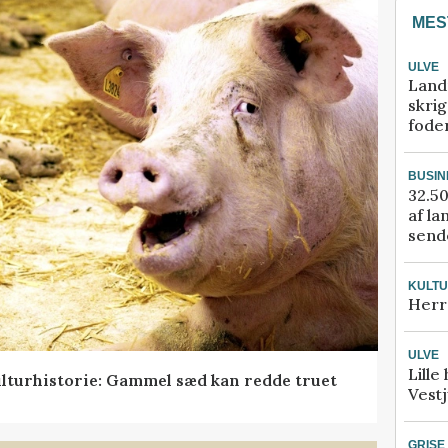
MES
ULVE
Land
skrig
fode
BUSIN
32.50
af la
sende
KULT
Herr
ULVE
Lille
lturhistorie: Gammel sæd kan redde truet
Vestj
GRISE