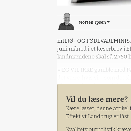
Morten Ipsen
mILJØ- OG FØDEVAREMINISTE
juni måned i et læserbrev i E
landmændene skal så 2.750 he
»JEG VIL IKKE gamble med Fø
det være, hvis vi – som det s
til næste år«, skrev ministe
Vil du læse mere?
Kære læser, denne artikel 
Effektivt Landbrug er låst.
Kvalitetsjournalistik kræv