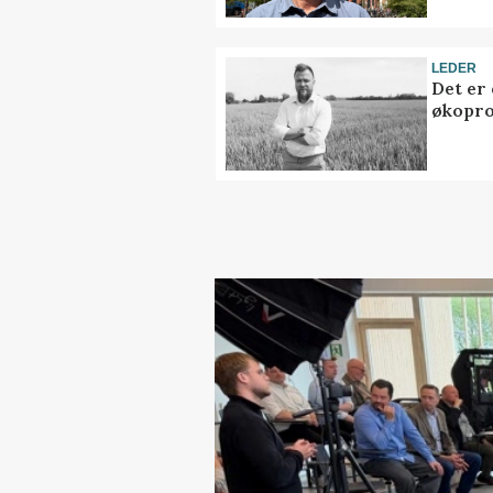
LEDER
Det er
økopr