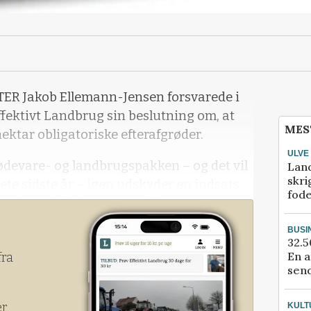
R Jakob Ellemann-Jensen forsvarede i
ffektivt Landbrug sin beslutning om, at
MES
ktar obligatoriske efterafgrøder.
ULVE
devare- og landbrugspakken – og det vil
Lan
skri
kete sidste år – igen udskyder en indsats
fod
ren, der mindede om, at pakk
BUSI
32.5
En a
fra
send
er
KULT