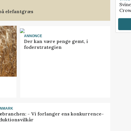
Svin
Crow
på elefantgræs
ANNONCE
Der kan være penge gemt, i
foderstrategien
ANMARK
æbranchen: - Vi forlanger ens konkurrence-
duktionsvilkår