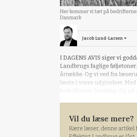
Her kommer vi tæt på bedrifterne
Danmark
Jacob Lund-Larsen
I DAGENS AVIS siger vi godda
Landbrugs faglige føljetoner. 
årrække. Og vi ved fra læseru
læste i vores udgivelser. Me
bedrifternes hverdag. Og på 
fødevareproducenter. I hele
Vil du læse mere?
Kære læser, denne artikel 
Effektivt Landbrug er låst.