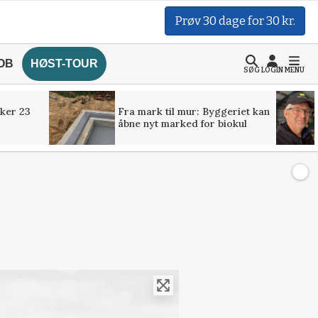
Prøv 30 dage for 30 kr.
OB
HØST-TOUR
SØG
LOGIN
MENU
ker 23
Fra mark til mur: Byggeriet kan
åbne nyt marked for biokul