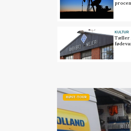
procen
KULTUR
Tæller
fødeva
HØST-TOUR