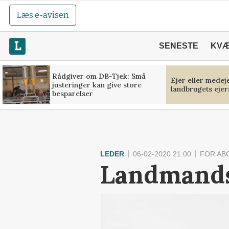
Læs e-avisen
SENESTE
KV
Rådgiver om DB-Tjek: Små
Ejer eller medej
justeringer kan give store
landbrugets ejer
besparelser
LEDER
06-02-2020 21:00
FOR AB
Landmandsl