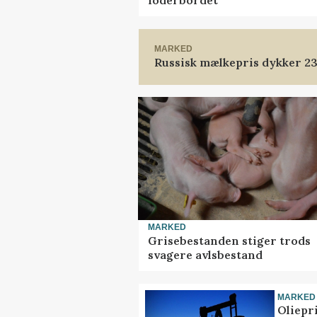
foderbordet
MARKED
Russisk mælkepris dykker 2
MARKED
Grisebestanden stiger trods
svagere avlsbestand
MARKED
Oliepr