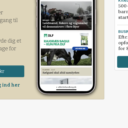
KVÆ
500-
bar
er
star
gang til
BUSI
Efte
yde dig et
opfo
age for
for 
kr
 ind her