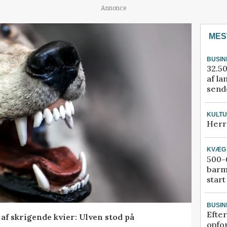
Annonce
MES
BUSIN
32.50
af la
sende
KULT
Herr
KVÆG
500-6
barm
start
BUSIN
Efter
f skrigende kvier: Ulven stod på
opfo