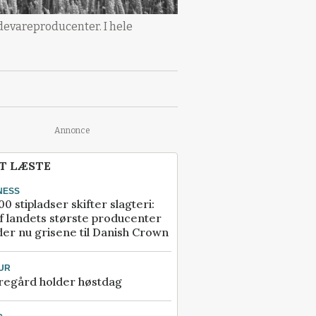
devareproducenter. I hele
Annonce
T LÆSTE
NESS
00 stipladser skifter slagteri:
f landets største producenter
er nu grisene til Danish Crown
UR
regård holder høstdag