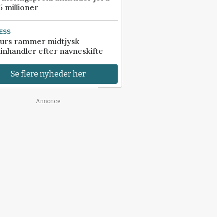
5 millioner
ESS
urs rammer midtjysk
inhandler efter navneskifte
Se flere nyheder her
Annonce