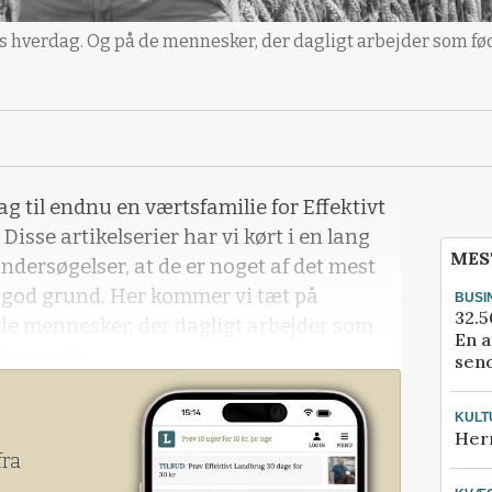
s hverdag. Og på de mennesker, der dagligt arbejder som fø
g til endnu en værtsfamilie for Effektivt
Disse artikelserier har vi kørt i en lang
MES
ndersøgelser, at de er noget af det mest
d god grund. Her kommer vi tæt på
BUSI
32.5
de mennesker, der dagligt arbejder som
En a
 Danmark.
send
KULT
Her
fra