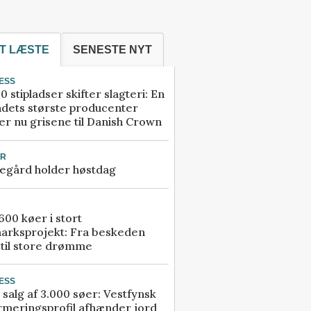
T LÆSTE
SENESTE NYT
ESS
0 stipladser skifter slagteri: En
ndets største producenter
r nu grisene til Danish Crown
UR
egård holder høstdag
00 køer i stort
arksprojekt: Fra beskeden
 til store drømme
ESS
 salg af 3.000 søer: Vestfynsk
rmeringsprofil afhænder jord