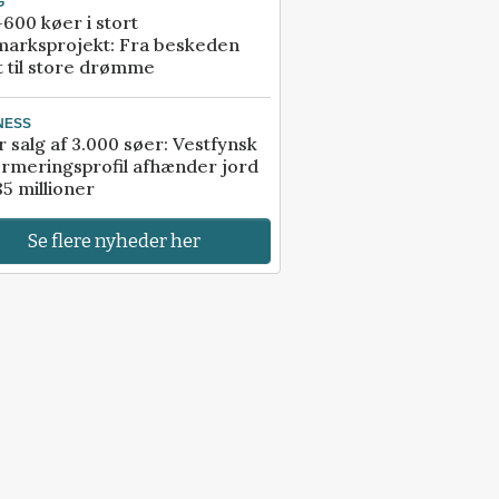
G
600 køer i stort
marksprojekt: Fra beskeden
t til store drømme
NESS
r salg af 3.000 søer: Vestfynsk
rmeringsprofil afhænder jord
85 millioner
Se flere nyheder her