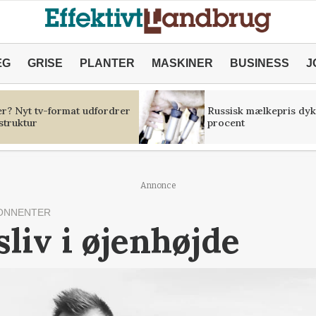
ÆG
GRISE
PLANTER
MASKINER
BUSINESS
J
er? Nyt tv-format udfordrer
Russisk mælkepris dyk
struktur
procent
Annonce
ONNENTER
iv i øjenhøjde