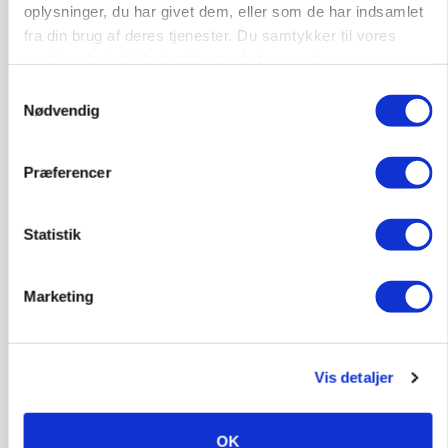
oplysninger, du har givet dem, eller som de har indsamlet
fra din brug af deres tjenester. Du samtykker til vores
cookies, hvis du fortsætter med at anvende vores
hjemmeside.
Samtykkevalg
Nødvendig
Præferencer
BUSINESS
Danish Agro skifter nøgleprofil i Østdanmark
Statistik
Annonce
POLITIK
Marketing
»Som at få Mona Lisa som nabo«: -
Jernbaneregler er forældede og bør laves om,
siger skovdirektør
Vis detaljer
Annonce
Loading...
OK