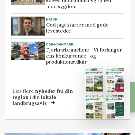
kalves modstandsdygtighed
mod sygdom
NATUR
God jagt starter med gode
levesteder
CAP-I-DANMARK
Fjerkræbranchen: - Vi forlanger
ens konkurrence- og
produktionsvilkår
Læs flere
nyheder fra din
region
i din
lokale
landbrugsavis