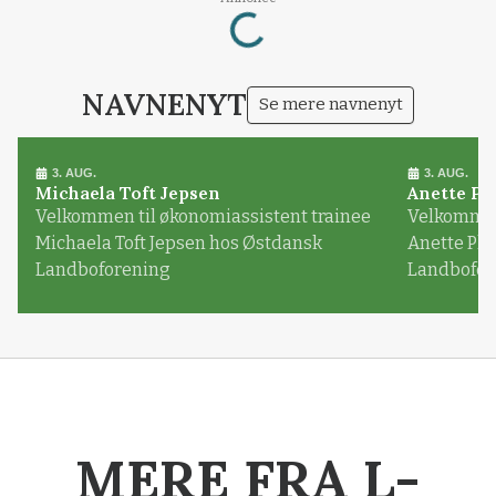
Loading...
NAVNENYT
Se mere navnenyt
3. AUG.
3. AUG.
Michaela Toft Jepsen
Anette Pl
Velkommen til økonomiassistent trainee
Velkommen 
Michaela Toft Jepsen hos Østdansk
Anette Pl
Landboforening
Landbofor
MERE FRA L-