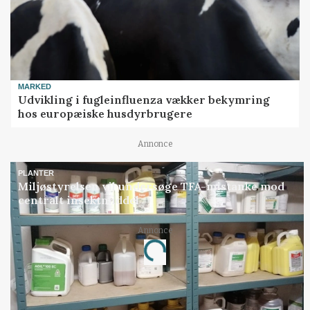
MARKED
Udvikling i fugleinfluenza vækker bekymring
hos europæiske husdyrbrugere
Annonce
PLANTER
Miljøstyrelsen vil undersøge TFA-mistanke mod
centralt insektmiddel
Annonce
Loading...