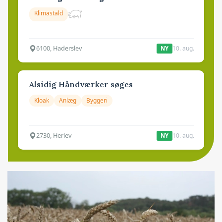
Klimastald
6100, Haderslev
10. aug.
NY
Alsidig Håndværker søges
Kloak
Anlæg
Byggeri
2730, Herlev
10. aug.
NY