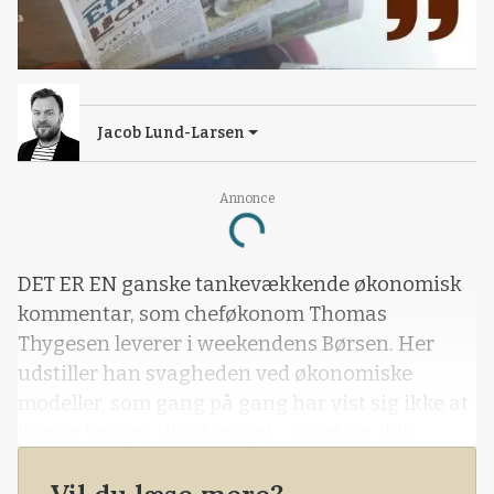
Jacob Lund-Larsen
Annonce
Loading...
DET ER EN ganske tankevækkende økonomisk
kommentar, som cheføkonom Thomas
Thygesen leverer i weekendens Børsen. Her
udstiller han svagheden ved økonomiske
modeller, som gang på gang har vist sig ikke at
kunne bruges til ret meget – stort set ikke
noget som helst – når det handler om at
forudsige en kommende rentestigning.