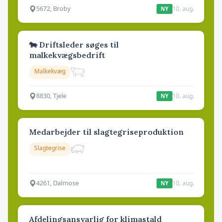
5672, Broby
10. aug.
NY
🐄 Driftsleder søges til
malkekvægsbedrift
Malkekvæg
8830, Tjele
10. aug.
NY
Medarbejder til slagtegriseproduktion
Slagtegrise
4261, Dalmose
10. aug.
NY
Afdelingsansvarlig for klimastald