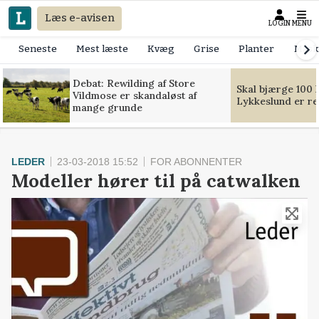
Læs e-avisen
LOGIN
MENU
Seneste
Mest læste
Kvæg
Grise
Planter
Mask
Debat: Rewilding af Store
Skal bjærge 100 
Vildmose er skandaløst af
Lykkeslund er re
mange grunde
LEDER
23-03-2018 15:52
FOR ABONNENTER
Modeller hører til på catwalken