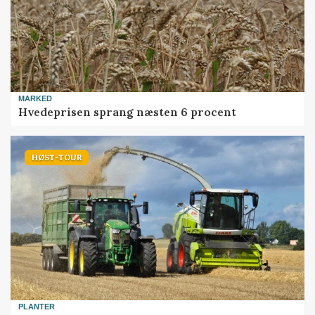
MARKED
Hvedeprisen sprang næsten 6 procent
HØST-TOUR
PLANTER