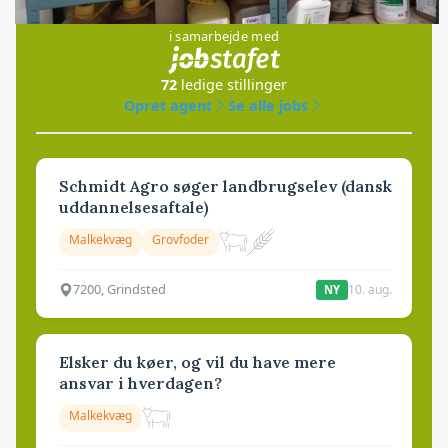
Jobs
i samarbejde med
72
ledige stillinger
Opret agent
Se alle jobs
Schmidt Agro søger landbrugselev (dansk
uddannelsesaftale)
Malkekvæg
Grovfoder
7200, Grindsted
10. aug.
NY
Elsker du køer, og vil du have mere
ansvar i hverdagen?
Malkekvæg