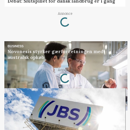
Debat: Slutspillet for dansk landbrug er i gang
Annonce
Loading...
BUSINESS
Novonesis styrker gærforretningen med
australsk opkøb
Annonce
Loading...