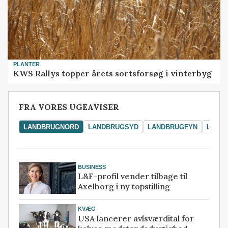
PLANTER
KWS Rallys topper årets sortsforsøg i vinterbyg
FRA VORES UGEAVISER
LANDBRUGNORD
LANDBRUGSYD
LANDBRUGFYN
LAND
BUSINESS
L&F-profil vender tilbage til
Axelborg i ny topstilling
KVÆG
USA lancerer avlsværdital for