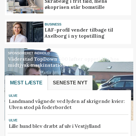
Skrabeæg i frit fald, mens
økoprisen står bomstille
BUSINESS
L&F-profil vender tilbage til
Axelborg i ny topstilling
SPONSORERET INDHOLD
Väderstad TopDown 500 løfter oppetiden hos
midtjysk maskinstation
MEST LÆSTE
SENESTE NYT
ULVE
Landmand vågnede ved lyden af skrigende kvier:
Ulven stod på foderbordet
ULVE
Lille hund blev dræbt af ulv i Vestjylland