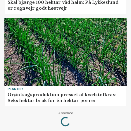
Skal bjærge 100 hektar våd halm: På Lykkeslund
er regnvejr godt høstvejr
PLANTER
Grøntsagsproduktion presset af kvælstofkrav:
Seks hektar brak for én hektar porrer
Annonce
Loading...