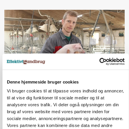
BUSINESS
Denne hjemmeside bruger cookies
Stærkt år for griseformand: Overskud nærmer
sig 8 mio.
Vi bruger cookies til at tilpasse vores indhold og annoncer,
til at vise dig funktioner til sociale medier og til at
Annonce
analysere vores trafik. Vi deler også oplysninger om din
brug af vores website med vores partnere inden for
sociale medier, annonceringspartnere og analysepartnere.
Vores partnere kan kombinere disse data med andre