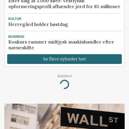
Efter salg af 3.000 søer: Vestfynsk
opformeringsprofil afhænder jord for 85 millioner
KULTUR
Herregård holder høstdag
BUSINESS
Konkurs rammer midtjysk maskinhandler efter
navneskifte
Se flere nyheder her
Annonce
Loading...