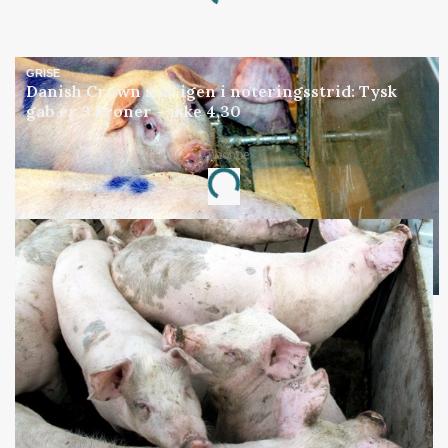
Loading...
GRISE
Danish Crown slår igen i noteringsstrid: Tysk
gab er 3 kroner – ikke 4,30
Annonce
Loading...