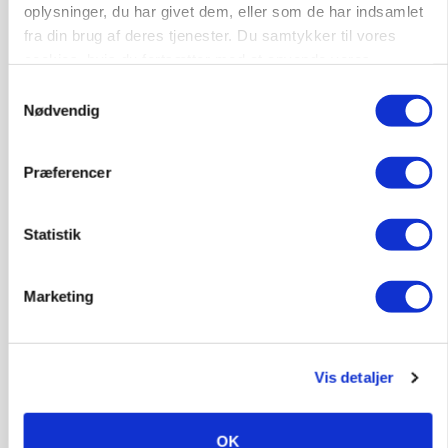
oplysninger, du har givet dem, eller som de har indsamlet
fra din brug af deres tjenester. Du samtykker til vores
cookies, hvis du fortsætter med at anvende vores
hjemmeside.
Samtykkevalg
Nødvendig
Præferencer
PLANTER
18 montører står klar i høsten: Sådan holder PN
Maskiner landmænd i gang
Statistik
Marketing
Vis detaljer
OK