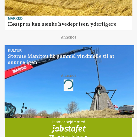
MARKED
Høstpres kan sænke hvedeprisen yderligere
Annonce
KULTUR
Største Manitou fik gammel vindmølle til at
snurre igen
Annonce
Loading...
Jobs
i samarbejde med
78
ledige stillinger