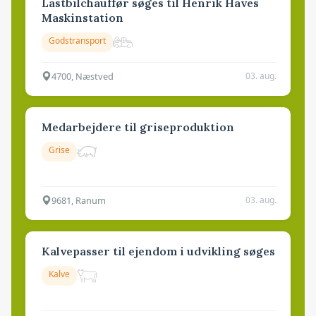
Lastbilchauffør søges til Henrik Haves
Maskinstation
Godstransport
4700, Næstved
03. aug.
Medarbejdere til griseproduktion
Grise
9681, Ranum
03. aug.
Kalvepasser til ejendom i udvikling søges
Kalve