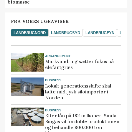
biomasse
FRA VORES UGEAVISER
LANDBRUGNORD
LANDBRUGSYD
LANDBRUGFYN
LAND
ARRANGEMENT
Markvandring sætter fokus på
elefantgræs
BUSINESS
Lokalt generationsskifte skal
løfte midtjysk siloimportør i
Norden
BUSINESS
Efter lån på 182 millioner: Sindal
Biogas vil fordoble produktionen
og behandle 800.000 ton