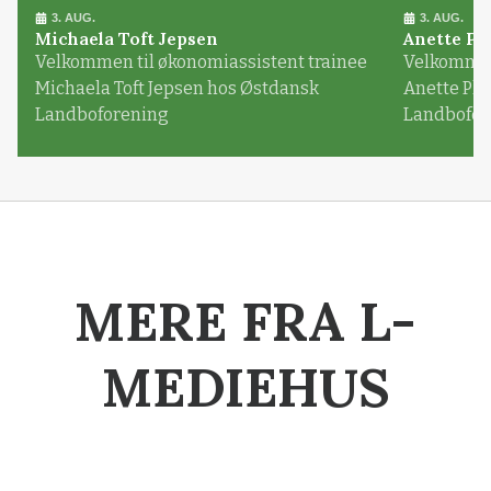
3. AUG.
3. AUG.
Michaela Toft Jepsen
Anette Pl
Velkommen til økonomiassistent trainee
Velkommen 
Michaela Toft Jepsen hos Østdansk
Anette Pl
Landboforening
Landbofor
MERE FRA L-
MEDIEHUS