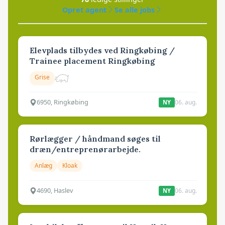
Opret agent
Se alle jobs
Elevplads tilbydes ved Ringkøbing /
Trainee placement Ringkøbing
Grise
6950, Ringkøbing
06. aug.
NY
Rørlægger / håndmand søges til
dræn/entreprenørarbejde.
Anlæg
Kloak
4690, Haslev
06. aug.
NY