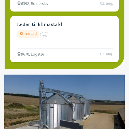
6392, Bolderslev
03. aug.
Leder til klimastald
Klimastald
9670, Løgstør
03. aug.