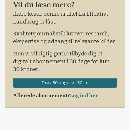
I DAGENS AVIS er et klassisk eksempel på en
Vil du læse mere?
artikel, hvor informationerne kunne have godt
Kære læser, denne artikel fra Effektivt
af at blive bredt ud til en bredere kreds af
Landbrug er låst.
danskere, end til Effektivt Landbrugs l&
Kvalitetsjournalistik kræver research,
ekspertise og adgang til relevante kilder.
Men vi vil rigtig gerne tilbyde dig et
digitalt abonnement i 30 dage for kun
30 kroner.
Prøv 30 dage for 30 kr
Allerede abonnement?
Log ind her