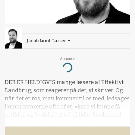
Jacob Lund-Larsen
Annonce
Loading...
DER ER HELDIGVIS mange læsere af Effektivt
Landbrug, som reagerer på det, vi skriver. Og
når det er ros, man kommer til os med, ledsages
kommentarerne ofte af et: »Bare vi kunne få
artiklen og budskabet ud til ikke-landmænd
også. For hvis bare folk derude vidste«.