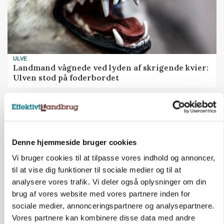
ULVE
Landmand vågnede ved lyden af skrigende kvier:
Ulven stod på foderbordet
Annonce
LEDER
Det er en uskik at udlægge et røgslør om
økoproduktion
Denne hjemmeside bruger cookies
Vi bruger cookies til at tilpasse vores indhold og annoncer,
Annonce
til at vise dig funktioner til sociale medier og til at
Loading...
analysere vores trafik. Vi deler også oplysninger om din
brug af vores website med vores partnere inden for
sociale medier, annonceringspartnere og analysepartnere.
HØST-TOUR
Vores partnere kan kombinere disse data med andre