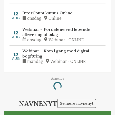
InterCount kursus Online
12
AUG
onsdag
Online
Webinar – Fordelene ved løbende
12
aflevering af bilag
AUG
onsdag
Webinar - ONLINE
Webinar – Kom i gang med digital
17
bogføring
AUG
mandag
Webinar - ONLINE
Annonce
Loading...
NAVNENYT
Se mere navnenyt