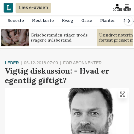
Læs e-avisen
LOGIN
MENU
Seneste
Mest læste
Kvæg
Grise
Planter
Mask
Grisebestanden stiger trods
Uændret notering
svagere avlsbestand
fortsat presset 
LEDER
06-12-2018 07:00
FOR ABONNENTER
Vigtig diskussion: - Hvad er
egentlig giftigt?