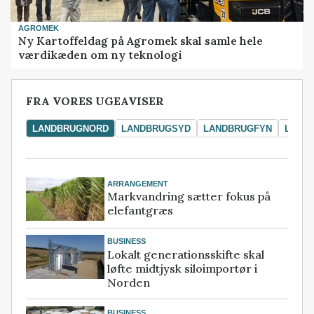
AGROMEK
Ny Kartoffeldag på Agromek skal samle hele
værdikæden om ny teknologi
FRA VORES UGEAVISER
LANDBRUGNORD
LANDBRUGSYD
LANDBRUGFYN
LAND
ARRANGEMENT
Markvandring sætter fokus på
elefantgræs
BUSINESS
Lokalt generationsskifte skal
løfte midtjysk siloimportør i
Norden
BUSINESS