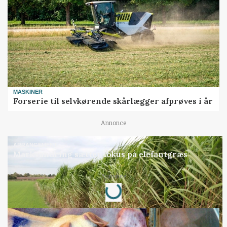
MASKINER
Forserie til selvkørende skårlægger afprøves i år
Annonce
ARRANGEMENT
Markvandring sætter fokus på elefantgræs
Loading...
Annonce