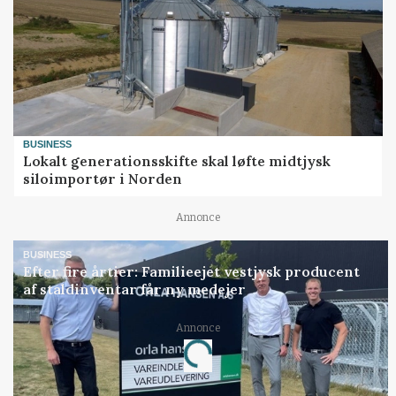
BUSINESS
Lokalt generationsskifte skal løfte midtjysk
siloimportør i Norden
Annonce
BUSINESS
Efter fire årtier: Familieejet vestjysk producent
af staldinventar får ny medejer
Annonce
Loading...