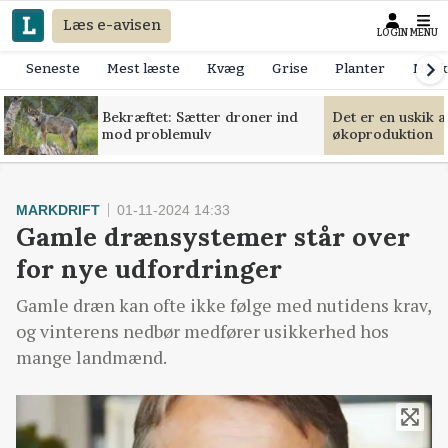
Læs e-avisen
LOGIN
MENU
Seneste
Mest læste
Kvæg
Grise
Planter
Mask
Bekræftet: Sætter droner ind
Det er en uskik 
mod problemulv
økoproduktion
MARKDRIFT
01-11-2024 14:33
Gamle drænsystemer står over
for nye udfordringer
Gamle dræn kan ofte ikke følge med nutidens krav,
og vinterens nedbør medfører usikkerhed hos
mange landmænd.