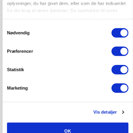
oplysninger, du har givet dem, eller som de har indsamlet
Kalvepasser til ejendom i udvikling søges
fra din brug af deres tjenester. Du samtykker til vores
cookies, hvis du fortsætter med at anvende vores
Kalve
hjemmeside.
Samtykkevalg
Nødvendig
6392, Bolderslev
03. aug.
Præferencer
Leder til klimastald
Statistik
Klimastald
Marketing
9670, Løgstør
03. aug.
Vis detaljer
OK