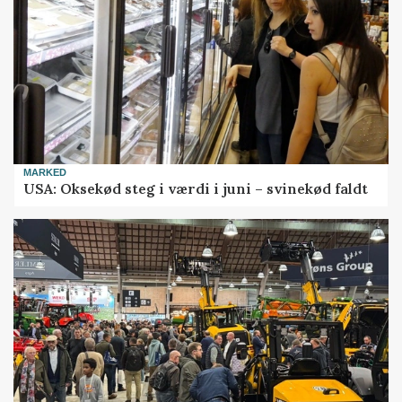
MARKED
USA: Oksekød steg i værdi i juni – svinekød faldt