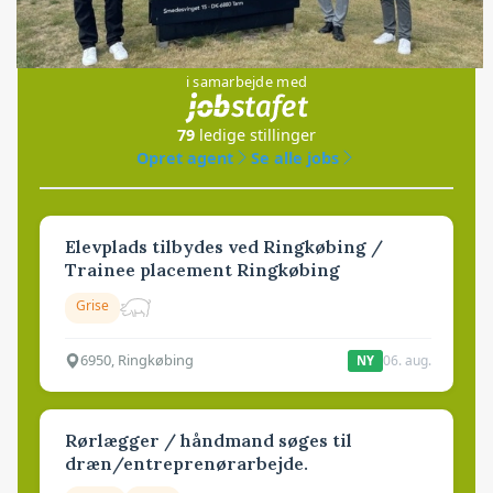
Jobs
i samarbejde med
79
ledige stillinger
Opret agent
Se alle jobs
Elevplads tilbydes ved Ringkøbing /
Trainee placement Ringkøbing
Grise
6950, Ringkøbing
06. aug.
NY
Rørlægger / håndmand søges til
dræn/entreprenørarbejde.