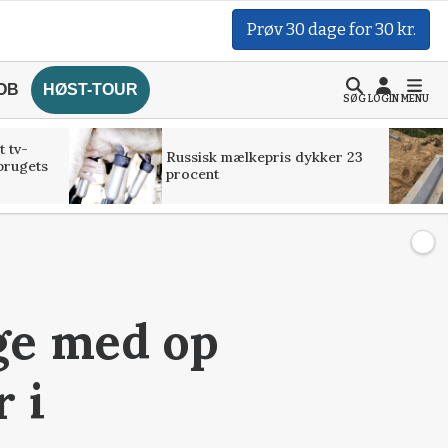
Prøv 30 dage for 30 kr.
OB
HØST-TOUR
SØG
LOGIN
MENU
t tv-
Russisk mælkepris dykker 23
brugets
procent
ge med op
r i