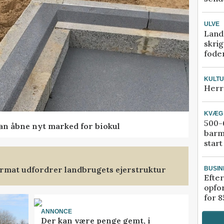
ULVE
Land
skrig
fode
KULT
Herr
KVÆG
500-6
kan åbne nyt marked for biokul
barm
start
format udfordrer landbrugets ejerstruktur
BUSIN
Efter
opfo
for 8
ANNONCE
Der kan være penge gemt, i