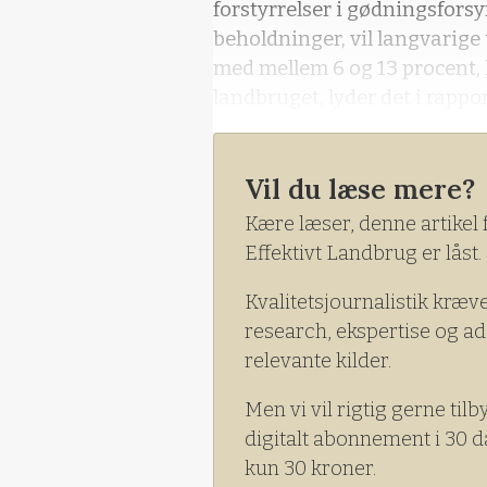
forstyrrelser i gødningsfor
beholdninger, vil langvarige
med mellem 6 og 13 procent, 
landbruget, lyder det i rappo
Vil du læse mere?
Kære læser, denne artikel 
Effektivt Landbrug er låst.
Kvalitetsjournalistik kræv
research, ekspertise og ad
relevante kilder.
Men vi vil rigtig gerne tilb
digitalt abonnement i 30 d
kun 30 kroner.