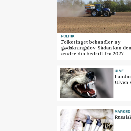
POLITIK
Folketinget behandler ny
gødskningslov: Sådan kan de
ændre din bedrift fra 2027
ULVE
Landma
Ulven 
MARKED
Russis