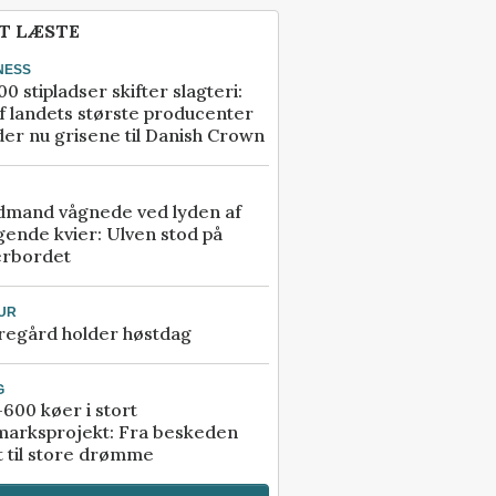
T LÆSTE
NESS
00 stipladser skifter slagteri:
f landets største producenter
er nu grisene til Danish Crown
dmand vågnede ved lyden af
gende kvier: Ulven stod på
erbordet
UR
regård holder høstdag
G
600 køer i stort
marksprojekt: Fra beskeden
t til store drømme