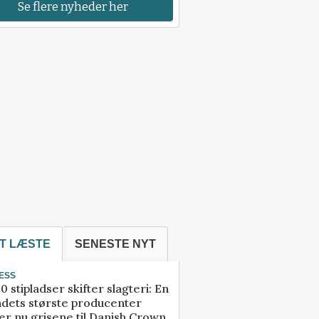
Se flere nyheder her
T LÆSTE
SENESTE NYT
ESS
0 stipladser skifter slagteri: En
ndets største producenter
r nu grisene til Danish Crown