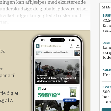
syningen kan afhjælpes med eksisterende
MES
 underskud øge de globale fødevarepriser
hvilket udgør langsigtede trusler mod
BUSI
32.5
rten.
En a
send
ULVE
Lan
fra
skri
fod
er
KULT
Her
gang til
KVÆ
500-
yde dig et
bar
age for
star