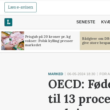
Læs e-avisen
SENESTE
KV
Prisgab på 20 kroner pr. kg
Rådgiver om DB-
vokser: Polsk kylling presser
give store bespa
markedet
MARKED
06-05-2024 18:30
FOR 
OECD: Føde
til 13 proc