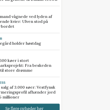
mand vågnede ved lyden af
ende kvier: Ulven stod på
rbordet
UR
egård holder høstdag
00 køer i stort
arksprojekt: Fra beskeden
 til store drømme
ESS
 salg af 3.000 søer: Vestfynsk
rmeringsprofil afhænder jord
5 millioner
Se flere nyheder her