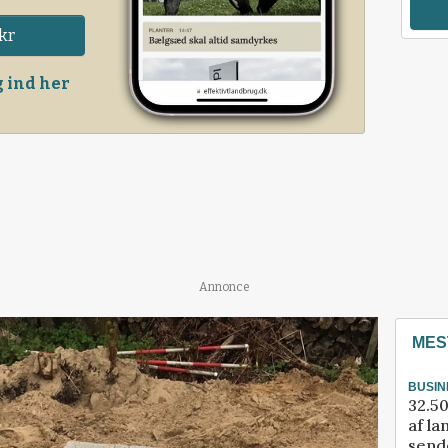
kr
 ind her
Annonce
MES
BUSIN
32.50
af la
sende