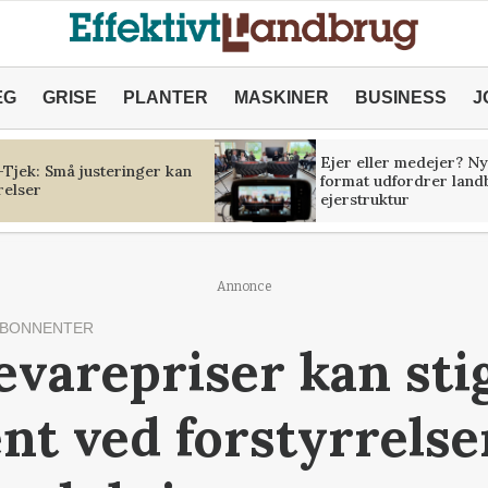
ÆG
GRISE
PLANTER
MASKINER
BUSINESS
J
Ejer eller medejer? Ny
Tjek: Små justeringer kan
format udfordrer land
relser
ejerstruktur
Annonce
ABONNENTER
varepriser kan sti
ent ved forstyrrelse