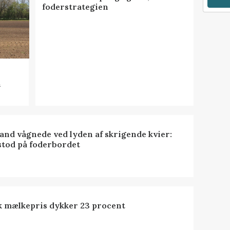
foderstrategien
n
nd vågnede ved lyden af skrigende kvier:
stod på foderbordet
k mælkepris dykker 23 procent