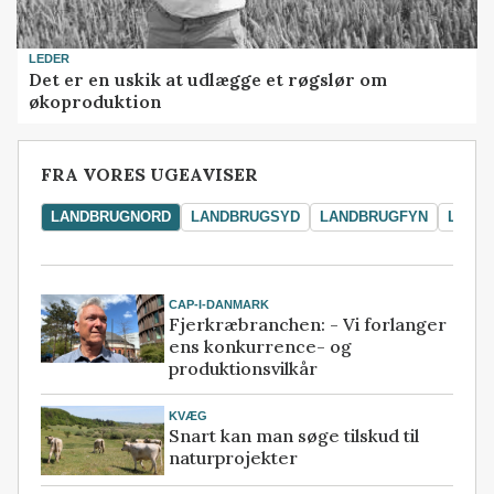
LEDER
Det er en uskik at udlægge et røgslør om
økoproduktion
FRA VORES UGEAVISER
LANDBRUGNORD
LANDBRUGSYD
LANDBRUGFYN
LAND
CAP-I-DANMARK
Fjerkræbranchen: - Vi forlanger
ens konkurrence- og
produktionsvilkår
KVÆG
Snart kan man søge tilskud til
naturprojekter