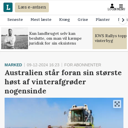
Læs e-avisen
LOGIN
MENU
Seneste
Mest læste
Kvæg
Grise
Planter
Mask
Kun landbruget selv kan
KWS Rallys toppe
beslutte, om man vil kæmpe
vinterbyg
juridisk for sin eksistens
MARKED
09-12-2024 16:23
FOR ABONNENTER
Australien står foran sin største
høst af vinterafgrøder
nogensinde