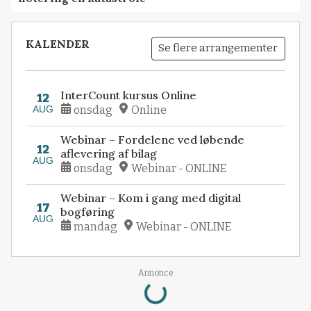
KALENDER
Se flere arrangementer
InterCount kursus Online
12
AUG
onsdag
Online
Webinar – Fordelene ved løbende
12
aflevering af bilag
AUG
onsdag
Webinar - ONLINE
Webinar – Kom i gang med digital
17
bogføring
AUG
mandag
Webinar - ONLINE
Loading...
Annonce