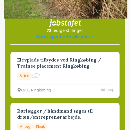
Jobs
i samarbejde med
72
ledige stillinger
Opret agent
Se alle jobs
Elevplads tilbydes ved Ringkøbing /
Trainee placement Ringkøbing
Grise
6950, Ringkøbing
06. aug.
Rørlægger / håndmand søges til
dræn/entreprenørarbejde.
Anlæg
Kloak