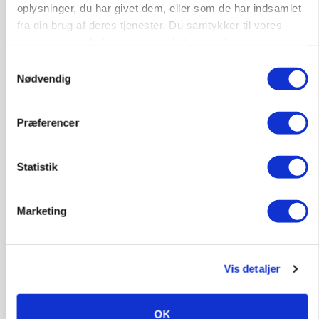
oplysninger, du har givet dem, eller som de har indsamlet
fra din brug af deres tjenester. Du samtykker til vores
cookies, hvis du fortsætter med at anvende vores
hjemmeside.
Samtykkevalg
Nødvendig
Præferencer
Statistik
POLITIK
»Nu stopper I«: Landbrugsdebattør og
protestgruppe vil demonstrere mod ny
Marketing
gødskningslov
Vis detaljer
OK