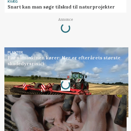
KVÆG
Snart kan man søge tilskud til naturprojekter
Loading...
Annonce
PLANTER
Før såmaskinen kører: Her er efterårets største
skadedyrsrisici
Loading...
Annonce