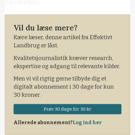
AgroMarkets.
Ifølge det australske landbrugsagentur Abares
skyldes fremgangen en kombination af større
Vil du læse mere?
dyrkningsarealer, rigelige regnmængder og høj
Kære læser, denne artikel fra Effektivt
jordfugtighed. Især i New South Wales,
Landbrug er låst.
Queensland og Western Australia, har det
skabt optimale vækstbetingelser.
Kvalitetsjournalistik kræver research,
ekspertise og adgang til relevante kilder.
Men vi vil rigtig gerne tilbyde dig et
digitalt abonnement i 30 dage for kun
30 kroner.
Prøv 30 dage for 30 kr
Allerede abonnement?
Log ind her