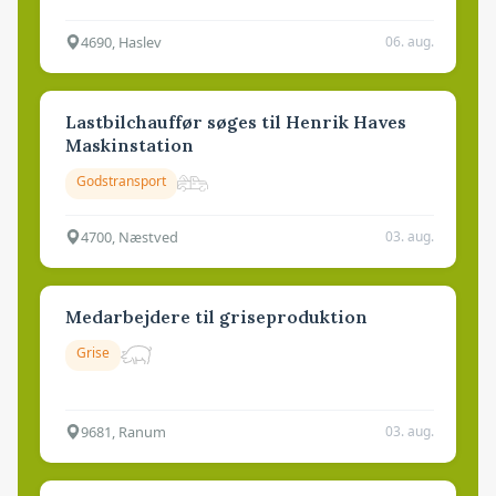
4690, Haslev
06. aug.
Lastbilchauffør søges til Henrik Haves
Maskinstation
Godstransport
4700, Næstved
03. aug.
Medarbejdere til griseproduktion
Grise
9681, Ranum
03. aug.