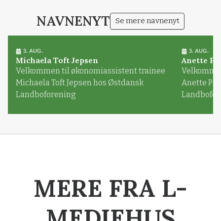
NAVNENYT
Se mere navnenyt
3. AUG.
3. AUG.
Michaela Toft Jepsen
Anette Pl
Velkommen til økonomiassistent trainee
Velkommen 
Michaela Toft Jepsen hos Østdansk
Anette Pl
Landboforening
Landbofor
MERE FRA L-
MEDIEHUS