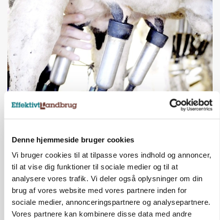
MARKED
Russisk mælkepris dykker 23 procent
Annonce
Denne hjemmeside bruger cookies
BUSINESS
Vi bruger cookies til at tilpasse vores indhold og annoncer,
Fra mark til mur: Byggeriet kan åbne nyt
til at vise dig funktioner til sociale medier og til at
marked for biokul
analysere vores trafik. Vi deler også oplysninger om din
Loading...
brug af vores website med vores partnere inden for
Annonce
sociale medier, annonceringspartnere og analysepartnere.
Vores partnere kan kombinere disse data med andre