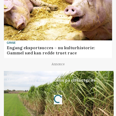
GRISE
Engang eksportsucces – nu kulturhistorie:
Gammel sæd kan redde truet race
Annonce
ARRANGEMENT
Markvandring sætter fokus på elefantgræs
Annonce
Loading...