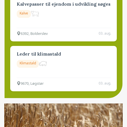
Kalvepasser til ejendom i udvikling søges
Kalve
6392, Bolderslev
03. aug.
Leder til klimastald
Klimastald
9670, Løgstør
03. aug.