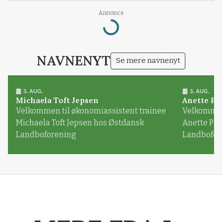
Annonce
Loading...
NAVNENYT
Se mere navnenyt
3. AUG.
3. AUG.
Michaela Toft Jepsen
Anette Pl
Velkommen til økonomiassistent trainee
Velkommen 
Michaela Toft Jepsen hos Østdansk
Anette Pl
Landboforening
Landbofor