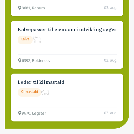
9681, Ranum
03. aug.
Kalvepasser til ejendom i udvikling søges
Kalve
6392, Bolderslev
03. aug.
Leder til klimastald
Klimastald
9670, Løgstør
03. aug.