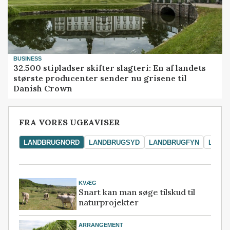
BUSINESS
32.500 stipladser skifter slagteri: En af landets
største producenter sender nu grisene til
Danish Crown
FRA VORES UGEAVISER
LANDBRUGNORD
LANDBRUGSYD
LANDBRUGFYN
LAND
KVÆG
Snart kan man søge tilskud til
naturprojekter
ARRANGEMENT