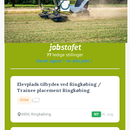
Jobs
i samarbejde med
77
ledige stillinger
Opret agent
Se alle jobs
Elevplads tilbydes ved Ringkøbing /
Trainee placement Ringkøbing
Grise
6950, Ringkøbing
06. aug.
NY