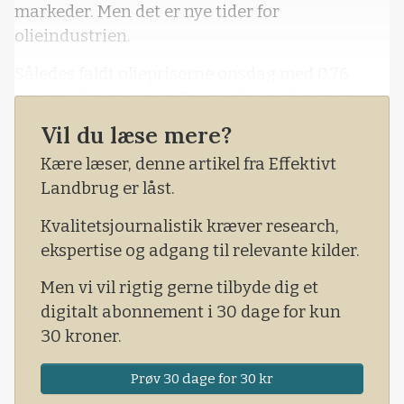
markeder. Men det er nye tider for
olieindustrien.
Således faldt oliepriserne onsdag med 0,76
procent for en tønde Brent-råolie, så prisen
onsdag middag var på 77,90 dollars pr. tønde.
Vil du læse mere?
Også det amerikanske WTI future faldt med
Kære læser, denne artikel fra Effektivt
0,75 procent til 73,22 dollars. Det oplyser
Landbrug er låst.
nyhedsbureauet Reuters.
Kvalitetsjournalistik kræver research,
ekspertise og adgang til relevante kilder.
Men vi vil rigtig gerne tilbyde dig et
digitalt abonnement i 30 dage for kun
30 kroner.
Prøv 30 dage for 30 kr