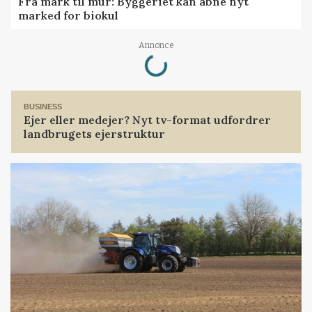
Fra mark til mur: Byggeriet kan åbne nyt
marked for biokul
Loading...
Annonce
BUSINESS
Ejer eller medejer? Nyt tv-format udfordrer
landbrugets ejerstruktur