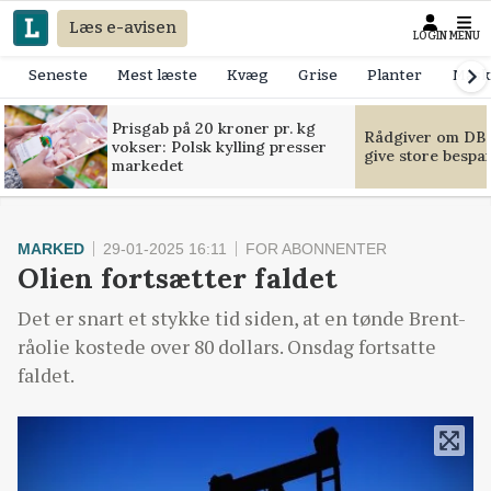
Læs e-avisen
LOGIN
MENU
Seneste
Mest læste
Kvæg
Grise
Planter
Mask
Prisgab på 20 kroner pr. kg
Rådgiver om DB-
vokser: Polsk kylling presser
give store bespa
markedet
MARKED
29-01-2025 16:11
FOR ABONNENTER
Olien fortsætter faldet
Det er snart et stykke tid siden, at en tønde Brent-
råolie kostede over 80 dollars. Onsdag fortsatte
faldet.