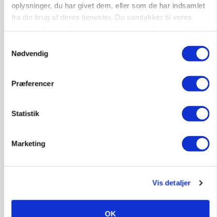
Før såmaskinen kører: Her er efterårets største
oplysninger, du har givet dem, eller som de har indsamlet
skadedyrsrisici
fra din brug af deres tjenester. Du samtykker til vores
cookies, hvis du fortsætter med at anvende vores
Annonce
hjemmeside.
Samtykkevalg
Loading...
Nødvendig
Præferencer
Statistik
Marketing
MARKED
Vis detaljer
Uændret notering: Spæde lyspunkter i fortsat
presset marked for oksekød
OK