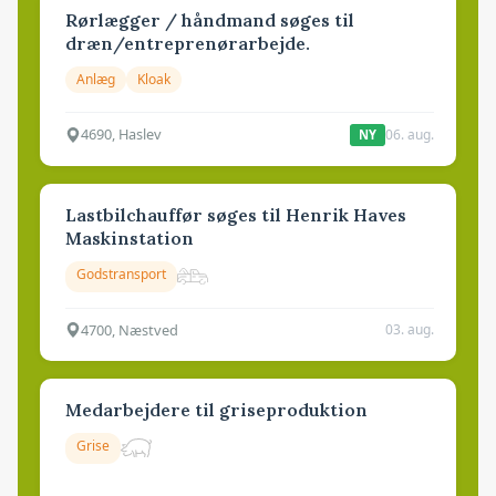
Rørlægger / håndmand søges til
dræn/entreprenørarbejde.
Anlæg
Kloak
4690, Haslev
06. aug.
NY
Lastbilchauffør søges til Henrik Haves
Maskinstation
Godstransport
4700, Næstved
03. aug.
Medarbejdere til griseproduktion
Grise