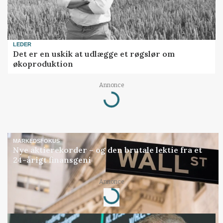
LEDER
Det er en uskik at udlægge et røgslør om
økoproduktion
Annonce
Loading...
MARKEDSFOKUS
Nye aktierekorder – og den brutale lektie fra et
24-årigt finansgeni
Annonce
Loading...