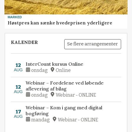
MARKED
Høstpres kan sænke hvedeprisen yderligere
KALENDER
Se flere arrangementer
InterCount kursus Online
12
AUG
onsdag
Online
Webinar – Fordelene ved løbende
12
aflevering af bilag
AUG
onsdag
Webinar - ONLINE
Webinar – Kom i gang med digital
17
bogføring
AUG
mandag
Webinar - ONLINE