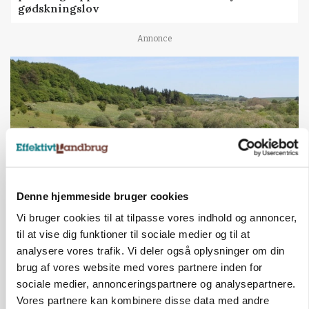
gødskningslov
Annonce
Denne hjemmeside bruger cookies
Vi bruger cookies til at tilpasse vores indhold og annoncer,
KVÆG
til at vise dig funktioner til sociale medier og til at
Snart kan man søge tilskud til naturprojekter
analysere vores trafik. Vi deler også oplysninger om din
brug af vores website med vores partnere inden for
Annonce
sociale medier, annonceringspartnere og analysepartnere.
PLANTER
Vores partnere kan kombinere disse data med andre