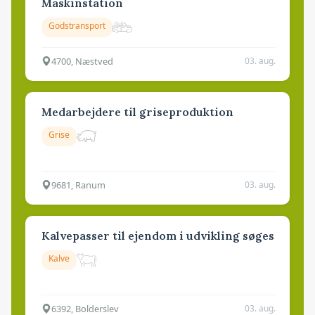
Maskinstation
Godstransport
4700, Næstved
03. aug.
Medarbejdere til griseproduktion
Grise
9681, Ranum
03. aug.
Kalvepasser til ejendom i udvikling søges
Kalve
6392, Bolderslev
03. aug.