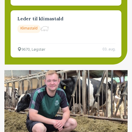
Leder til klimastald
Klimastald
9670, Løgstør
03. aug.