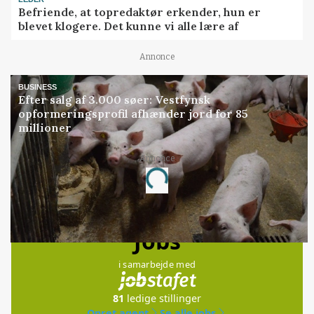
Befriende, at topredaktør erkender, hun er
blevet klogere. Det kunne vi alle lære af
Annonce
BUSINESS
Efter salg af 3.000 søer: Vestfynsk
opformeringsprofil afhænder jord for 85
millioner
Annonce
Loading...
Jobs
i samarbejde med
81
ledige stillinger
Opret agent
Se alle jobs