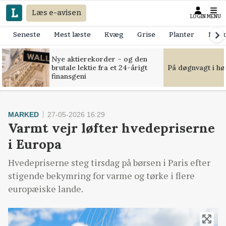
Læs e-avisen
LOGIN
MENU
Seneste
Mest læste
Kvæg
Grise
Planter
Mask
Nye aktierekorder – og den
brutale lektie fra et 24-årigt
På døgnvagt i hø
finansgeni
MARKED
27-05-2026 16:29
Varmt vejr løfter hvedepriserne
i Europa
Hvedepriserne steg tirsdag på børsen i Paris efter
stigende bekymring for varme og tørke i flere
europæiske lande.