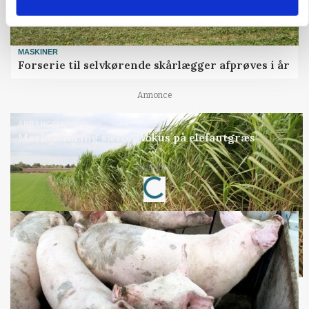
MASKINER
Forserie til selvkørende skårlægger afprøves i år
Annonce
ARRANGEMENT
Markvandring sætter fokus på elefantgræs
Annonce
Loading...