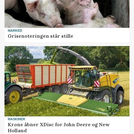
MARKED
Grisenoteringen står stille
MASKINER
Krone åbner XDisc for John Deere og New
Holland