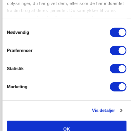
oplysninger, du har givet dem, eller som de har indsamlet
fra din brug af deres tjenester. Du samtykker til vores
cookies, hvis du fortsætter med at anvende vores
hjemmeside.
Samtykkevalg
Nødvendig
Præferencer
GRISE
Svineproducenter kalder Danish Crowns pris en
katastrofe
Statistik
Annonce
Marketing
Vis detaljer
OK