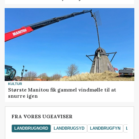
KULTUR
Største Manitou fik gammel vindmølle til at
snurre igen
FRA VORES UGEAVISER
LANDBRUGNORD
LANDBRUGSYD
LANDBRUGFYN
LAND