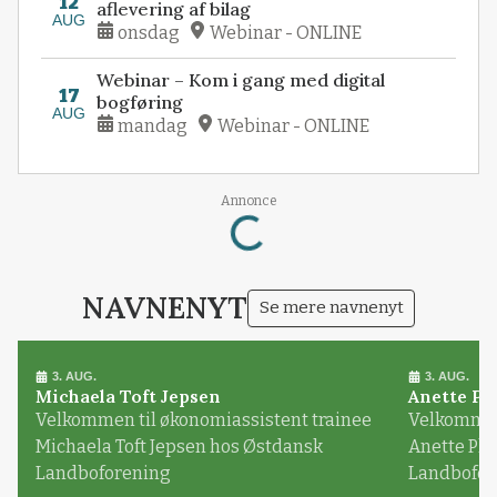
12
aflevering af bilag
AUG
onsdag
Webinar - ONLINE
Webinar – Kom i gang med digital
17
bogføring
AUG
mandag
Webinar - ONLINE
Annonce
Loading...
NAVNENYT
Se mere navnenyt
3. AUG.
3. AUG.
Michaela Toft Jepsen
Anette Pl
Velkommen til økonomiassistent trainee
Velkommen 
Michaela Toft Jepsen hos Østdansk
Anette Pl
Landboforening
Landbofor