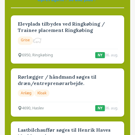
Elevplads tilbydes ved Ringkøbing /
Trainee placement Ringkøbing
Grise
6950, Ringkøbing
06. aug.
NY
Rørlægger / håndmand søges til
dræn/entreprenørarbejde.
Anlæg
Kloak
4690, Haslev
06. aug.
NY
Lastbilchauffør søges til Henrik Haves