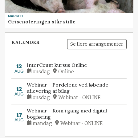
MARKED
Grisenoteringen står stille
KALENDER
Se flere arrangementer
InterCount kursus Online
12
AUG
onsdag
Online
Webinar – Fordelene ved løbende
12
aflevering af bilag
AUG
onsdag
Webinar - ONLINE
Webinar – Kom i gang med digital
17
bogføring
AUG
mandag
Webinar - ONLINE