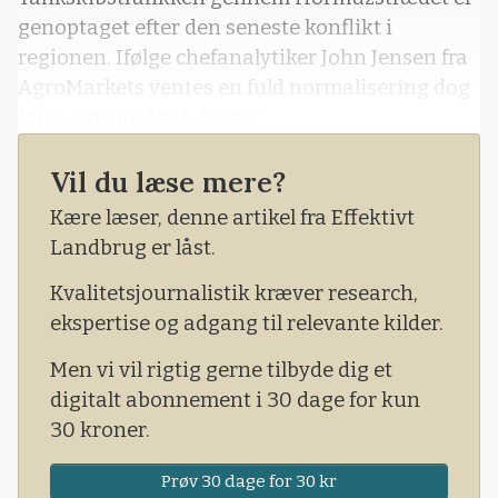
genoptaget efter den seneste konflikt i
regionen. Ifølge chefanalytiker John Jensen fra
AgroMarkets ventes en fuld normalisering dog
først om mindst 4-8 uger.
Vil du læse mere?
Kære læser, denne artikel fra Effektivt
Landbrug er låst.
Kvalitetsjournalistik kræver research,
ekspertise og adgang til relevante kilder.
Men vi vil rigtig gerne tilbyde dig et
digitalt abonnement i 30 dage for kun
30 kroner.
Prøv 30 dage for 30 kr