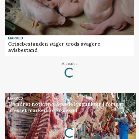
MARKED
Grisebestanden stiger trods svagere
avlsbestand
Annonce
Loading...
MARKED
Uændret notering: Spæde lyspunkter i fortsat
presset marked for oksekød
Annonce
Loading...