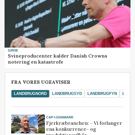
GRISE
Svineproducenter kalder Danish Crowns
notering en katastrofe
FRA VORES UGEAVISER
LANDBRUGNORD
LANDBRUGSYD
LANDBRUGFYN
LAND
CAP-I-DANMARK
Fjerkræbranchen: - Vi forlanger
ens konkurrence- og
produktionsvilkår