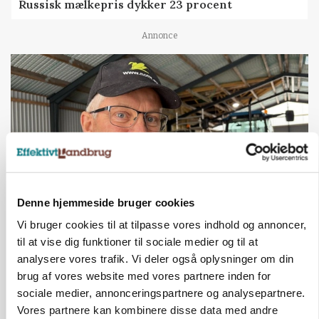
Russisk mælkepris dykker 23 procent
Annonce
Denne hjemmeside bruger cookies
Vi bruger cookies til at tilpasse vores indhold og annoncer,
POLITIK
»Nu stopper I«: Landbrugsdebattør og
til at vise dig funktioner til sociale medier og til at
protestgruppe vil demonstrere mod ny
analysere vores trafik. Vi deler også oplysninger om din
gødskningslov
brug af vores website med vores partnere inden for
sociale medier, annonceringspartnere og analysepartnere.
Annonce
Vores partnere kan kombinere disse data med andre