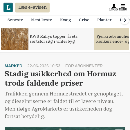
Læs e-avisen
LOGIN
MENU
Seneste
Mest læste
Kvæg
Grise
Planter
Mask
KWS Rallys topper årets
Fjerkræbranchen:
sortsforsøg i vinterbyg
konkurrence- og
MARKED
22-06-2026 10:53
FOR ABONNENTER
Stadig usikkerhed om Hormuz
trods faldende priser
Trafikken gennem Hormuzstrædet er genoptaget,
og dieselpriserne er faldet til et lavere niveau.
Men ifølge AgroMarkets er usikkerheden dog
fortsat betydelig.