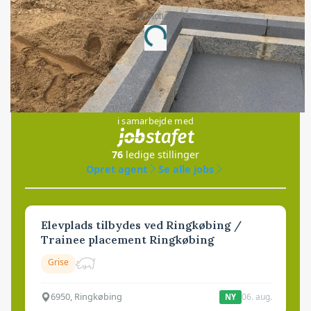
Annonce
Loading...
Jobs
i samarbejde med
76
ledige stillinger
Opret agent
Se alle jobs
Elevplads tilbydes ved Ringkøbing /
Trainee placement Ringkøbing
Grise
6950, Ringkøbing
06. aug.
NY