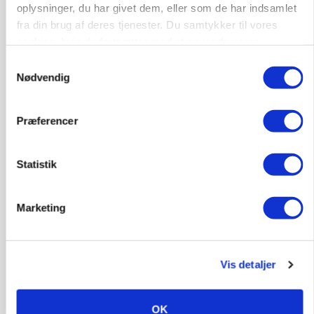
oplysninger, du har givet dem, eller som de har indsamlet
POLITIK
Folketinget behandler ny gødskningslov: Sådan
fra din brug af deres tjenester. Du samtykker til vores
kan den ændre din bedrift fra 2027
cookies, hvis du fortsætter med at anvende vores
hjemmeside.
Samtykkevalg
Annonce
Nødvendig
Loading...
Præferencer
Statistik
Marketing
Vis detaljer
KVÆG
Snart kan man søge tilskud til naturprojekter
OK