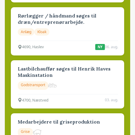
Rørlægger / håndmand søges til
dræn/entreprenørarbejde.
Anlæg
Kloak
4690, Haslev
06. aug.
NY
Lastbilchauffør søges til Henrik Haves
Maskinstation
Godstransport
4700, Næstved
03. aug.
Medarbejdere til griseproduktion
Grise