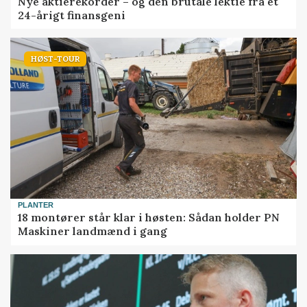
Nye aktierekorder – og den brutale lektie fra et
24-årigt finansgeni
HØST-TOUR
PLANTER
18 montører står klar i høsten: Sådan holder PN
Maskiner landmænd i gang