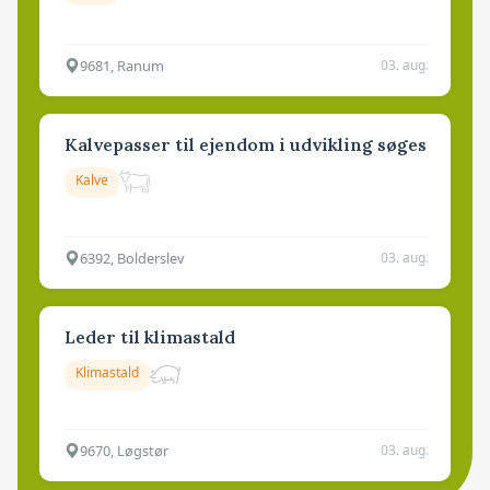
9681, Ranum
03. aug.
Kalvepasser til ejendom i udvikling søges
Kalve
6392, Bolderslev
03. aug.
Leder til klimastald
Klimastald
9670, Løgstør
03. aug.