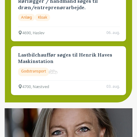
Rørlægger / håndmand søges til
dræn/entreprenørarbejde.
Anlæg
Kloak
4690, Haslev
06. aug.
Lastbilchauffør søges til Henrik Haves
Maskinstation
Godstransport
4700, Næstved
03. aug.