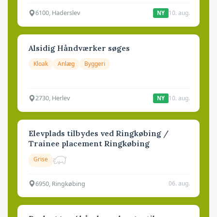
6100, Haderslev
10. aug.
NY
Alsidig Håndværker søges
Kloak
Anlæg
Byggeri
2730, Herlev
10. aug.
NY
Elevplads tilbydes ved Ringkøbing /
Trainee placement Ringkøbing
Grise
6950, Ringkøbing
06. aug.