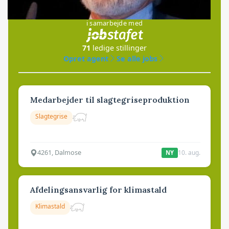
Jobs
i samarbejde med
71
ledige stillinger
Opret agent
Se alle jobs
Medarbejder til slagtegriseproduktion
Slagtegrise
4261, Dalmose
10. aug.
NY
Afdelingsansvarlig for klimastald
Klimastald