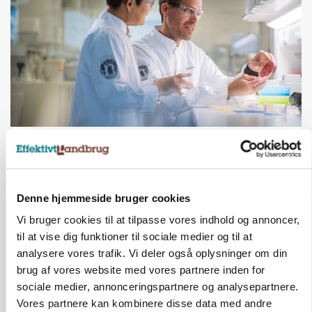
BUSINESS
Novonesis styrker gærforretningen med
australsk opkøb
Annonce
Denne hjemmeside bruger cookies
Vi bruger cookies til at tilpasse vores indhold og annoncer,
MARKEDSFOKUS
Skrabeæg i frit fald, mens økoprisen står
til at vise dig funktioner til sociale medier og til at
bomstille
analysere vores trafik. Vi deler også oplysninger om din
Loading...
brug af vores website med vores partnere inden for
Annonce
sociale medier, annonceringspartnere og analysepartnere.
Vores partnere kan kombinere disse data med andre