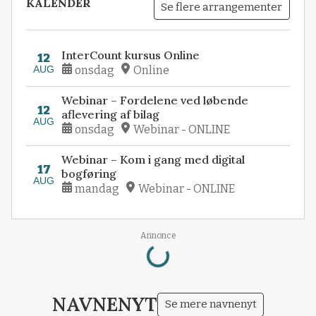
KALENDER
Se flere arrangementer
InterCount kursus Online
12
AUG
onsdag
Online
Webinar – Fordelene ved løbende
12
aflevering af bilag
AUG
onsdag
Webinar - ONLINE
Webinar – Kom i gang med digital
17
bogføring
AUG
mandag
Webinar - ONLINE
Loading...
Annonce
NAVNENYT
Se mere navnenyt