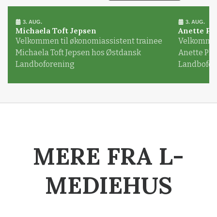
3. AUG.
3. AUG.
Michaela Toft Jepsen
Anette Pl
Velkommen til økonomiassistent trainee
Velkommen 
Michaela Toft Jepsen hos Østdansk
Anette Pl
Landboforening
Landbofor
MERE FRA L-
MEDIEHUS