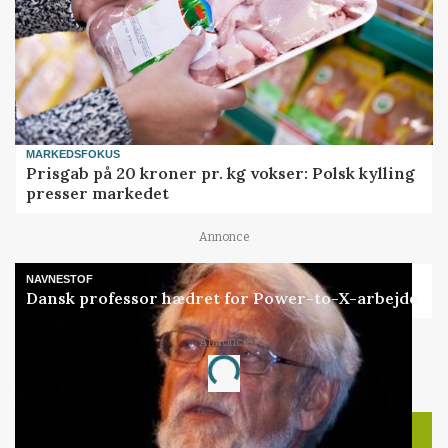
MARKEDSFOKUS
Prisgab på 20 kroner pr. kg vokser: Polsk kylling
presser markedet
Annonce
NAVNESTOF
Dansk professor hædret for Power-to-X-arbejde
Annonce
Loading...