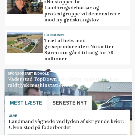
»Nu stopper I«:
Landbrugsdebattør og
protestgruppe vil demonstrere
mod ny gødskningslov
EJENDOMME
Træt af hetz mod
griseproducenter: Nu sætter
Søren sin gård til salg for 78
millioner
SPONSORERET INDHOLD
Väderstad TopDown 500 løfter oppetiden hos
midtjysk maskinstation
MEST LÆSTE
SENESTE NYT
ULVE
Landmand vågnede ved lyden af skrigende kvier:
Ulven stod på foderbordet