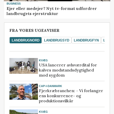
BUSINESS
Ejer eller medejer? Nyt tv-format udfordrer
landbrugets ejerstruktur
FRA VORES UGEAVISER
LANDBRUGNORD
LANDBRUGSYD
LANDBRUGFYN
LAND
KVÆG
USA lancerer avlsværdital for
kalves modstandsdygtighed
mod sygdom
CAP-I-DANMARK
Fjerkræbranchen: - Vi forlanger
ens konkurrence- og
produktionsvilkår
KVÆG