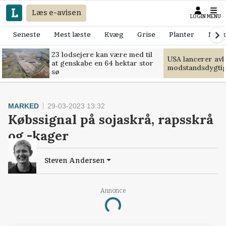
Læs e-avisen
LOGIN
MENU
Seneste
Mest læste
Kvæg
Grise
Planter
Mask
23 lodsejere kan være med til
USA lancerer avls
at genskabe en 64 hektar stor
modstandsdygti
sø
MARKED
29-03-2023 13:32
Købssignal på sojaskrå, rapsskrå
og -kager
Steven Andersen
Annonce
Loading...