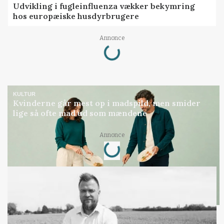
Udvikling i fugleinfluenza vækker bekymring
hos europæiske husdyrbrugere
Loading...
Annonce
KULTUR
Kvinderne går mest op i madspild, men smider
lige så ofte mad ud som mændene
Loading...
Annonce