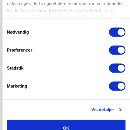
oplysninger, du har givet dem, eller som de har indsamlet
fra din brug af deres tjenester. Du samtykker til vores
cookies, hvis du fortsætter med at anvende vores
hjemmeside.
Samtykkevalg
Nødvendig
Præferencer
Statistik
BUSINESS
Slagterigigant går sammen med indonesisk
milliardfond om proteinsatsning
Marketing
Vis detaljer
OK