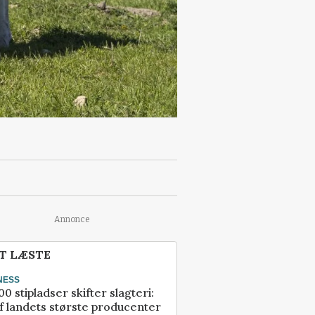
Annonce
T LÆSTE
NESS
00 stipladser skifter slagteri:
f landets største producenter