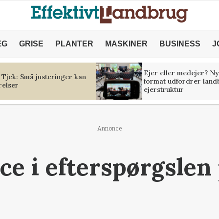
ÆG
GRISE
PLANTER
MASKINER
BUSINESS
J
Ejer eller medejer? Ny
Tjek: Små justeringer kan
format udfordrer land
relser
ejerstruktur
Annonce
ce i efterspørgslen