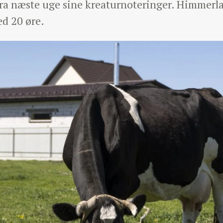
fra næste uge sine kreaturnoteringer. Himmerl
d 20 øre.