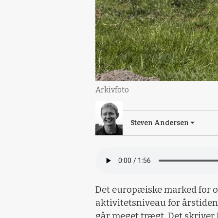
Arkivfoto
Steven Andersen
Det europæiske marked for ok
aktivitetsniveau for årstiden
går meget trægt. Det skriver