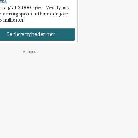
ESS
 salg af 3.000 søer: Vestfynsk
rmeringsprofil afhænder jord
5 millioner
Se flere nyheder her
Annonce