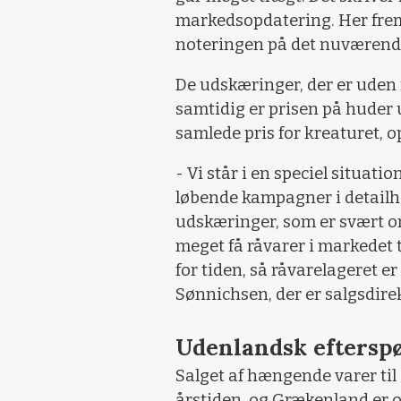
markedsopdatering. Her frem
noteringen på det nuværende 
De udskæringer, der er uden f
samtidig er prisen på huder u
samlede pris for kreaturet, 
- Vi står i en speciel situatio
løbende kampagner i detailh
udskæringer, som er svært om
meget få råvarer i markedet t
for tiden, så råvarelageret e
Sønnichsen, der er salgsdire
Udenlandsk efterspø
Salget af hængende varer til 
årstiden, og Grækenland er o