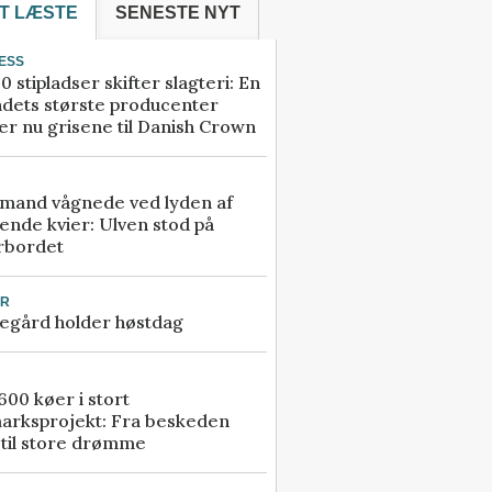
T LÆSTE
SENESTE NYT
ESS
0 stipladser skifter slagteri: En
ndets største producenter
r nu grisene til Danish Crown
mand vågnede ved lyden af
ende kvier: Ulven stod på
rbordet
UR
egård holder høstdag
00 køer i stort
arksprojekt: Fra beskeden
 til store drømme