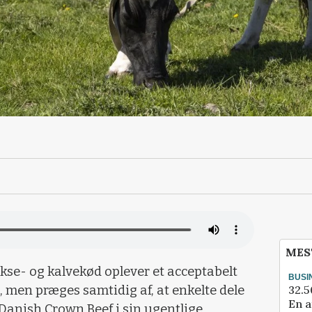
MES
se- og kalvekød oplever et acceptabelt
BUSI
32.5
, men præges samtidig af, at enkelte dele
En a
 Danish Crown Beef i sin ugentlige