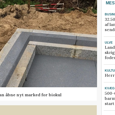
MES
BUSIN
32.50
af la
sende
ULVE
Land
skrig
fode
KULT
Herr
KVÆG
500-6
kan åbne nyt marked for biokul
barm
start