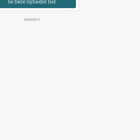
Se flere nyheder her
Annonce