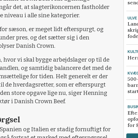
send
går det, at slagterikoncernen fastholder
niveau i alle sine kategorier.
ULVE
Lan
or sæson, er meget lidt efterspurgt, og
skri
fod
nder pres, og det sætter sig i den
oplyser Danish Crown.
KULT
Her
n, hvor vi skal bygge arbejdslager op til de
andlen, og samtidig balancere det med de
KVÆ
sættelige for tiden. Helt generelt er der
500-
il de hverdagsretter, som er efterspurgt
bar
star
r den store opgave lige nu, siger Henning
ktør i Danish Crown Beef.
BUSI
Efte
rgsel
opfo
for 
Spanien og Italien er stadig fornuftigt for
gså fortsat et marked med efterspørgsel.