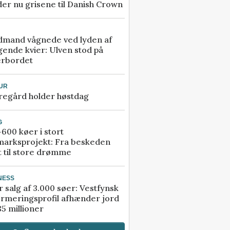
er nu grisene til Danish Crown
dmand vågnede ved lyden af
gende kvier: Ulven stod på
erbordet
UR
regård holder høstdag
G
600 køer i stort
marksprojekt: Fra beskeden
t til store drømme
NESS
r salg af 3.000 søer: Vestfynsk
rmeringsprofil afhænder jord
85 millioner