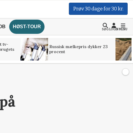
Prøv 30 dage for 30 kr.
OB
HØST-TOUR
SØG
LOGIN
MENU
t tv-
Russisk mælkepris dykker 23
brugets
procent
 på