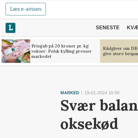
Læs e-avisen
SENESTE
KV
Prisgab på 20 kroner pr. kg
Rådgiver om DB-
vokser: Polsk kylling presser
give store bespa
markedet
MARKED
19-01-2024 10:50
Svær balan
oksekød