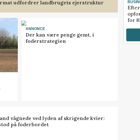
format udfordrer landbrugets ejerstruktur
BUSIN
Efter
opfo
for 8
ANNONCE
Der kan være penge gemt, i
foderstrategien
n
nd vågnede ved lyden af skrigende kvier:
stod på foderbordet