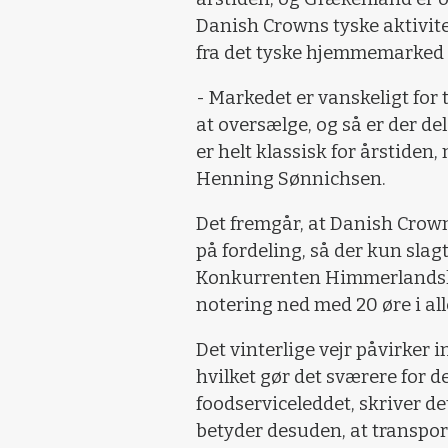
Danish Crowns tyske aktivite
fra det tyske hjemmemarked o
- Markedet er vanskeligt for t
at oversælge, og så er der de
er helt klassisk for årstiden
Henning Sønnichsen.
Det fremgår, at Danish Crowns
på fordeling, så der kun sla
Konkurrenten Himmerlandskø
notering ned med 20 øre i all
Det vinterlige vejr påvirker 
hvilket gør det sværere for d
foodserviceleddet, skriver de
betyder desuden, at transpo