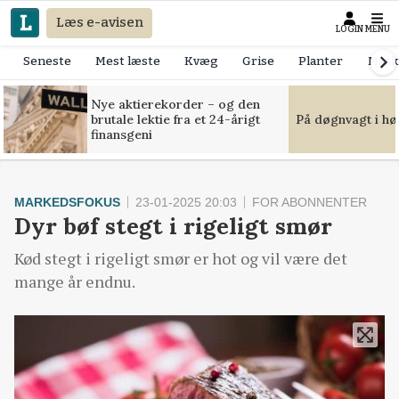
Læs e-avisen
LOGIN
MENU
Seneste
Mest læste
Kvæg
Grise
Planter
Mask
Nye aktierekorder – og den
brutale lektie fra et 24-årigt
På døgnvagt i hø
finansgeni
MARKEDSFOKUS
23-01-2025 20:03
FOR ABONNENTER
Dyr bøf stegt i rigeligt smør
Kød stegt i rigeligt smør er hot og vil være det
mange år endnu.