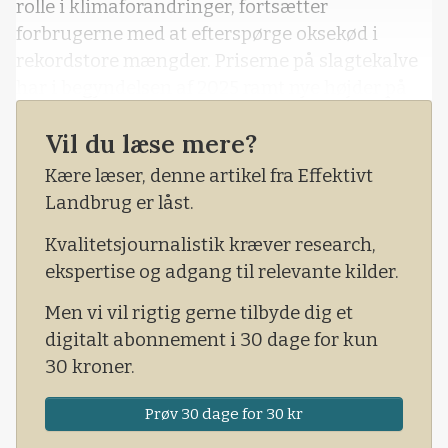
rolle i klimaforandringer, fortsætter
forbrugerne med at efterspørge oksekød i
rekordstore mængder. Priserne på slagtekalve
har i begyndelsen af 2025 ramt nye højder på
Chicago Board of Trade (CBOT), og udviklingen
Vil du læse mere?
afspejler en interessant konflikt mellem
politisk ambition og forbrugeradfærd.
Kære læser, denne artikel fra Effektivt
Landbrug er låst.
Kvalitetsjournalistik kræver research,
ekspertise og adgang til relevante kilder.
Men vi vil rigtig gerne tilbyde dig et
digitalt abonnement i 30 dage for kun
30 kroner.
Prøv 30 dage for 30 kr