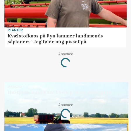
PLANTER
Kvælstofkaos på Fyn lammer landmænds
såplaner: - Jeg føler mig pisset på
Annonce
Loading...
MARKED
Høstpres kan sænke hvedeprisen yderligere
Annonce
Loading...