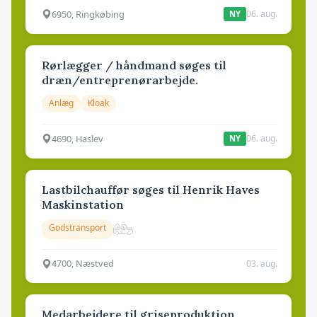
6950, Ringkøbing
06. aug.
NY
Rørlægger / håndmand søges til
dræn/entreprenørarbejde.
Anlæg
Kloak
4690, Haslev
06. aug.
NY
Lastbilchauffør søges til Henrik Haves
Maskinstation
Godstransport
4700, Næstved
03. aug.
Medarbejdere til griseproduktion