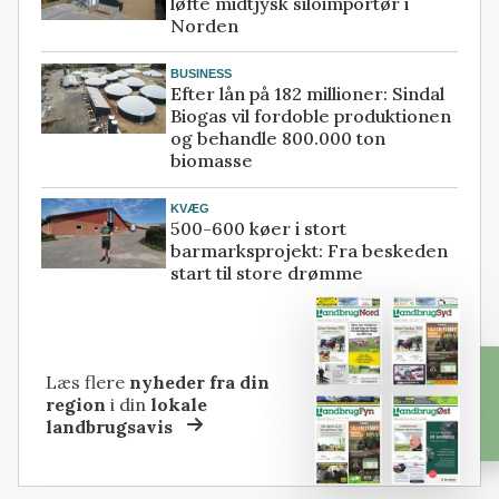
løfte midtjysk siloimportør i
Norden
BUSINESS
Efter lån på 182 millioner: Sindal
Biogas vil fordoble produktionen
og behandle 800.000 ton
biomasse
KVÆG
500-600 køer i stort
barmarksprojekt: Fra beskeden
start til store drømme
Læs flere
nyheder fra din
region
i din
lokale
landbrugsavis