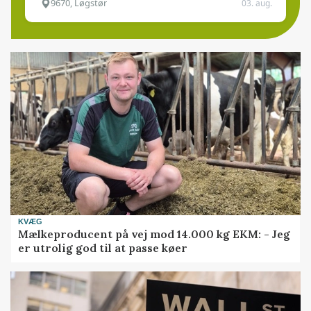
9670, Løgstør
03. aug.
KVÆG
Mælkeproducent på vej mod 14.000 kg EKM: - Jeg
er utrolig god til at passe køer