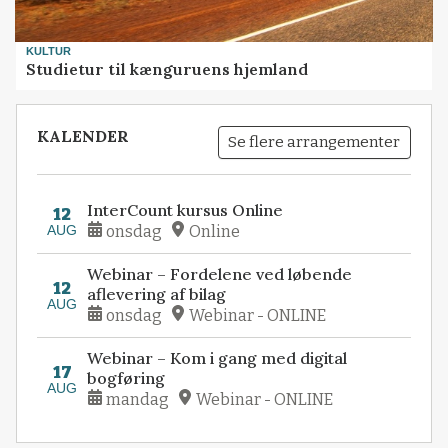
KULTUR
Studietur til kænguruens hjemland
KALENDER
Se flere arrangementer
InterCount kursus Online
12
AUG
onsdag
Online
Webinar – Fordelene ved løbende
12
aflevering af bilag
AUG
onsdag
Webinar - ONLINE
Webinar – Kom i gang med digital
17
bogføring
AUG
mandag
Webinar - ONLINE