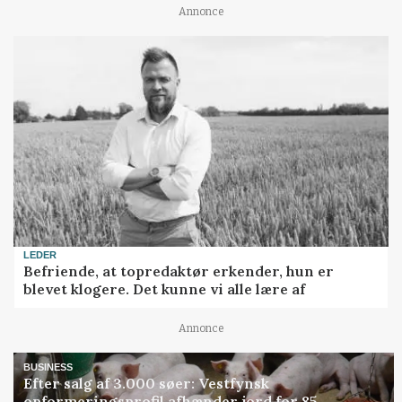
Annonce
LEDER
Befriende, at topredaktør erkender, hun er
blevet klogere. Det kunne vi alle lære af
Annonce
BUSINESS
Efter salg af 3.000 søer: Vestfynsk
opformeringsprofil afhænder jord for 85