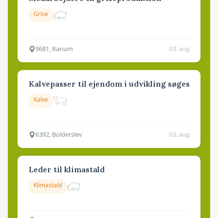
Grise
9681, Ranum
03. aug.
Kalvepasser til ejendom i udvikling søges
Kalve
6392, Bolderslev
03. aug.
Leder til klimastald
Klimastald