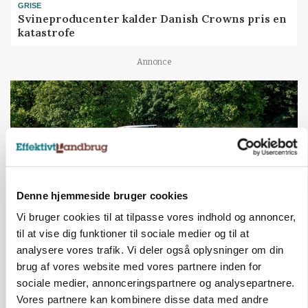
GRISE
Svineproducenter kalder Danish Crowns pris en
katastrofe
Annonce
Denne hjemmeside bruger cookies
Vi bruger cookies til at tilpasse vores indhold og annoncer,
til at vise dig funktioner til sociale medier og til at
MASKINER
analysere vores trafik. Vi deler også oplysninger om din
Forserie til selvkørende skårlægger afprøves i år
brug af vores website med vores partnere inden for
sociale medier, annonceringspartnere og analysepartnere.
Annonce
Vores partnere kan kombinere disse data med andre