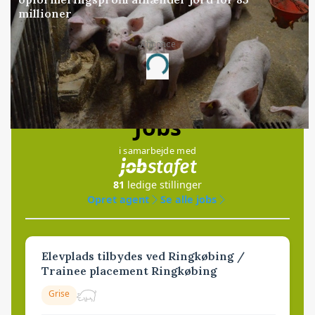
millioner
Annonce
Loading...
Jobs
i samarbejde med
81
ledige stillinger
Opret agent
Se alle jobs
Elevplads tilbydes ved Ringkøbing /
Trainee placement Ringkøbing
Grise