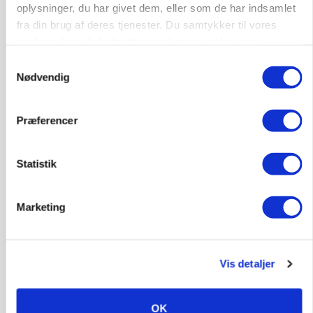
oplysninger, du har givet dem, eller som de har indsamlet
ARRANGEMENT
Markvandring sætter fokus på elefantgræs
fra din brug af deres tjenester. Du samtykker til vores
cookies, hvis du fortsætter med at anvende vores
Annonce
hjemmeside.
Samtykkevalg
Loading...
Nødvendig
Præferencer
Statistik
Marketing
Vis detaljer
MARKED
Grisenoteringen står stille
OK