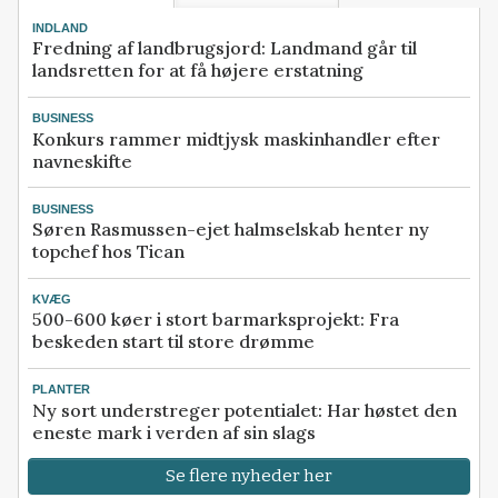
INDLAND
Fredning af landbrugsjord: Landmand går til
landsretten for at få højere erstatning
BUSINESS
Konkurs rammer midtjysk maskinhandler efter
navneskifte
BUSINESS
Søren Rasmussen-ejet halmselskab henter ny
topchef hos Tican
KVÆG
500-600 køer i stort barmarksprojekt: Fra
beskeden start til store drømme
PLANTER
Ny sort understreger potentialet: Har høstet den
eneste mark i verden af sin slags
Se flere nyheder her