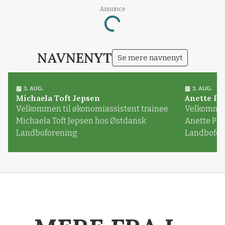
Annonce
Loading...
NAVNENYT
Se mere navnenyt
3. AUG.
3. AUG.
Michaela Toft Jepsen
Anette Pl
Velkommen til økonomiassistent trainee
Velkommen 
Michaela Toft Jepsen hos Østdansk
Anette Pl
Landboforening
Landbofor