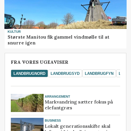
KULTUR
Største Manitou fik gammel vindmølle til at
snurre igen
FRA VORES UGEAVISER
LANDBRUGNORD
LANDBRUGSYD
LANDBRUGFYN
LAND
ARRANGEMENT
Markvandring sætter fokus på
elefantgræs
BUSINESS
Lokalt generationsskifte skal