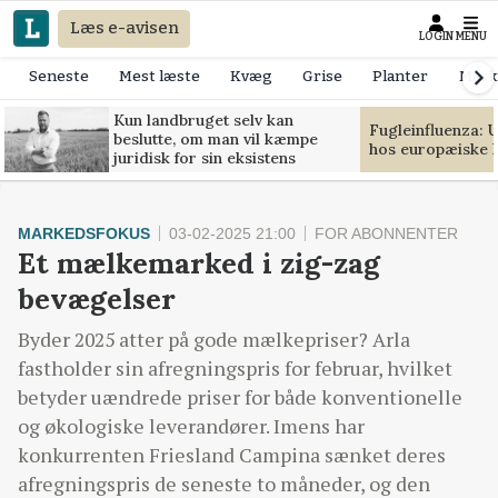
Læs e-avisen
LOGIN
MENU
Seneste
Mest læste
Kvæg
Grise
Planter
Mask
Kun landbruget selv kan
Fugleinfluenza: 
beslutte, om man vil kæmpe
hos europæiske 
juridisk for sin eksistens
MARKEDSFOKUS
03-02-2025 21:00
FOR ABONNENTER
Et mælkemarked i zig-zag
bevægelser
Byder 2025 atter på gode mælkepriser? Arla
fastholder sin afregningspris for februar, hvilket
betyder uændrede priser for både konventionelle
og økologiske leverandører. Imens har
konkurrenten Friesland Campina sænket deres
afregningspris de seneste to måneder, og den