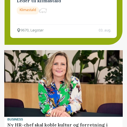
Leder til klimastald
Klimastald
9670, Løgstør
03. aug.
BUSINESS
Ny HR-chef skal koble kultur og forretning i