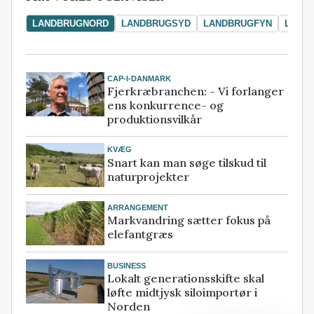
LANDBRUGNORD
LANDBRUGSYD
LANDBRUGFYN
LAND
CAP-I-DANMARK
Fjerkræbranchen: - Vi forlanger
ens konkurrence- og
produktionsvilkår
KVÆG
Snart kan man søge tilskud til
naturprojekter
ARRANGEMENT
Markvandring sætter fokus på
elefantgræs
BUSINESS
Lokalt generationsskifte skal
løfte midtjysk siloimportør i
Norden