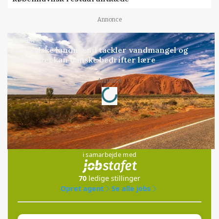
Annonce
KULTUR
Australske landmænd tackler vandmangel og
klima: Det kan danske bedrifter lære
Annonce
Loading...
Jobs
i samarbejde med
70
ledige stillinger
Opret agent
Se alle jobs