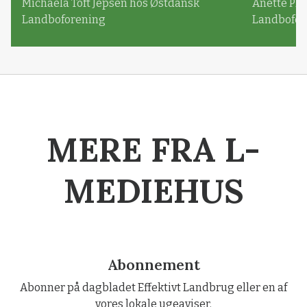
Michaela Toft Jepsen hos Østdansk
Anette Pl
Landboforening
Landbofor
MERE FRA L-
MEDIEHUS
Abonnement
Abonner på dagbladet Effektivt Landbrug eller en af
vores lokale ugeaviser.