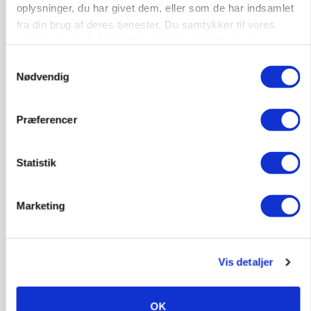
oplysninger, du har givet dem, eller som de har indsamlet
fra din brug af deres tjenester. Du samtykker til vores
cookies, hvis du fortsætter med at anvende vores
hjemmeside.
Samtykkevalg
Nødvendig
CAP-I-DANMARK
Fjerkræbranchen: - Vi forlanger ens
konkurrence- og produktionsvilkår
Præferencer
Annonce
Statistik
Marketing
Vis detaljer
OK