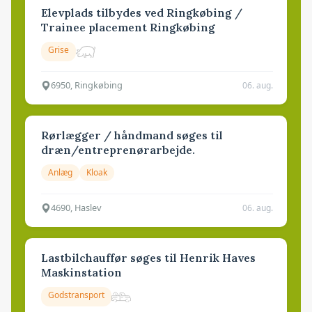
Elevplads tilbydes ved Ringkøbing /
Trainee placement Ringkøbing
Grise
6950, Ringkøbing
06. aug.
Rørlægger / håndmand søges til
dræn/entreprenørarbejde.
Anlæg
Kloak
4690, Haslev
06. aug.
Lastbilchauffør søges til Henrik Haves
Maskinstation
Godstransport