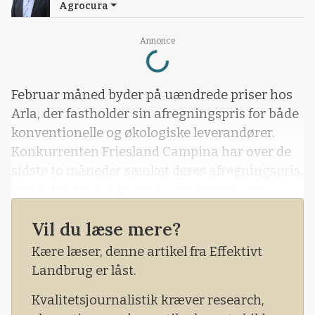
Agrocura
Annonce
Loading...
Februar måned byder på uændrede priser hos
Arla, der fastholder sin afregningspris for både
konventionelle og økologiske leverandører.
Konkurrenten Friesland Campina har over de
sidste to måneder sænket deres afregningspris,
mens den toneangivende mejeribørs GDT-
auktionen kører zig-zag. Der er i den grad
Vil du læse mere?
kommet spænding om, hvilken vej mælkeprisen
skal.
Kære læser, denne artikel fra Effektivt
Landbrug er låst.
Kvalitetsjournalistik kræver research,