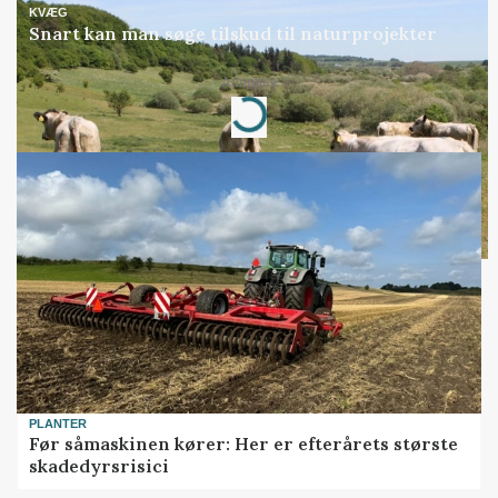
KVÆG
Snart kan man søge tilskud til naturprojekter
Loading...
Annonce
PLANTER
Før såmaskinen kører: Her er efterårets største
skadedyrsrisici