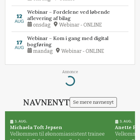
Webinar – Fordelene ved løbende
12
aflevering af bilag
AUG
onsdag
Webinar - ONLINE
Webinar – Kom i gang med digital
17
bogføring
AUG
mandag
Webinar - ONLINE
Loading...
Annonce
NAVNENYT
Se mere navnenyt
3. AUG.
3. AUG.
Michaela Toft Jepsen
Anette Pl
Velkommen til økonomiassistent trainee
Velkommen 