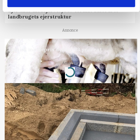
BUSINESS
Ejer eller medejer? Nyt tv-format udfordrer
landbrugets ejerstruktur
Annonce
MARKED
Russisk mælkepris dykker 23 procent
Loading...
Annonce