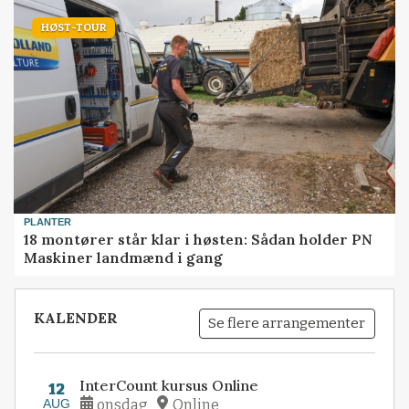
HØST-TOUR
PLANTER
18 montører står klar i høsten: Sådan holder PN
Maskiner landmænd i gang
KALENDER
Se flere arrangementer
InterCount kursus Online
12
AUG
onsdag
Online