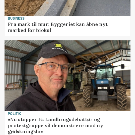
BUSINESS
Fra mark til mur: Byggeriet kan åbne nyt
marked for biokul
POLITIK
»Nu stopper I«: Landbrugsdebattør og
protestgruppe vil demonstrere mod ny
gødskningslov