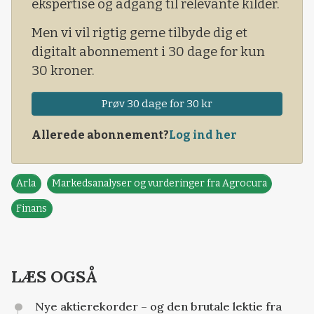
ekspertise og adgang til relevante kilder.
Men vi vil rigtig gerne tilbyde dig et
digitalt abonnement i 30 dage for kun
30 kroner.
Prøv 30 dage for 30 kr
Allerede abonnement?
Log ind her
Arla
Markedsanalyser og vurderinger fra Agrocura
Finans
LÆS OGSÅ
Nye aktierekorder – og den brutale lektie fra