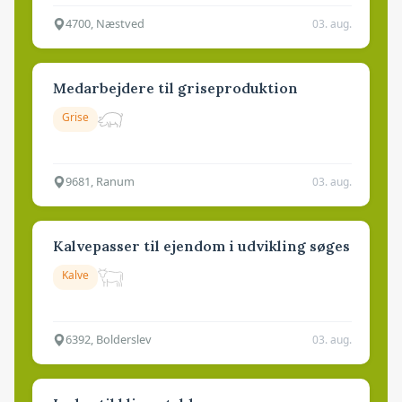
4700, Næstved
03. aug.
Medarbejdere til griseproduktion
Grise
9681, Ranum
03. aug.
Kalvepasser til ejendom i udvikling søges
Kalve
6392, Bolderslev
03. aug.