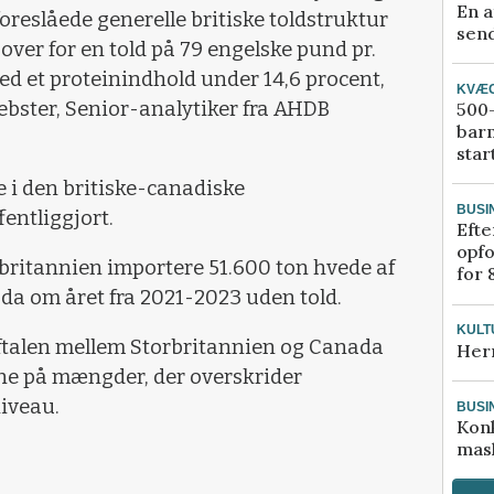
En a
foreslåede generelle britiske toldstruktur
send
 over for en told på 79 engelske pund pr.
ed et proteinindhold under 14,6 procent,
KVÆ
ebster, Senior-analytiker fra AHDB
500-
bar
star
e i den britiske-canadiske
BUSI
fentliggjort.
Efte
opfo
orbritannien importere 51.600 ton hvede af
for 
da om året fra 2021-2023 uden told.
KULT
talen mellem Storbritannien og Canada
Her
rne på mængder, der overskrider
niveau.
BUSI
Kon
mask