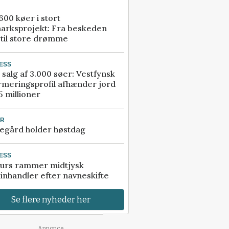
00 køer i stort
arksprojekt: Fra beskeden
 til store drømme
ESS
 salg af 3.000 søer: Vestfynsk
rmeringsprofil afhænder jord
5 millioner
UR
egård holder høstdag
ESS
urs rammer midtjysk
inhandler efter navneskifte
Se flere nyheder her
Annonce