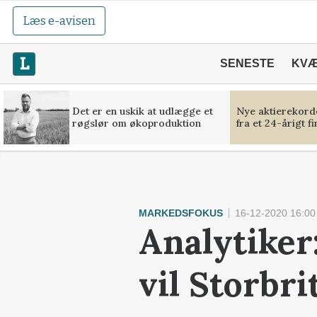
Læs e-avisen
SENESTE
KV
Det er en uskik at udlægge et
Nye aktierekorde
røgslør om økoproduktion
fra et 24-årigt f
MARKEDSFOKUS
16-12-2020 16:00
Analytiker
vil Storbr