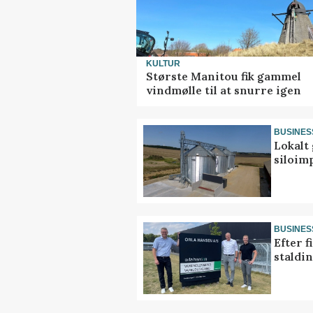
KULTUR
Største Manitou fik gammel
vindmølle til at snurre igen
BUSINES
Lokalt 
siloim
BUSINES
Efter f
staldi