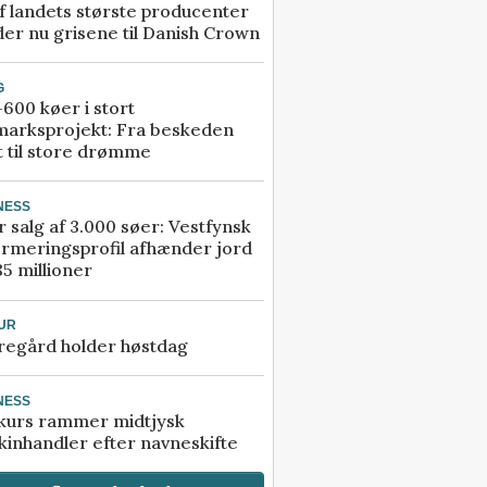
f landets største producenter
er nu grisene til Danish Crown
G
600 køer i stort
marksprojekt: Fra beskeden
t til store drømme
NESS
r salg af 3.000 søer: Vestfynsk
rmeringsprofil afhænder jord
85 millioner
UR
regård holder høstdag
NESS
kurs rammer midtjysk
inhandler efter navneskifte