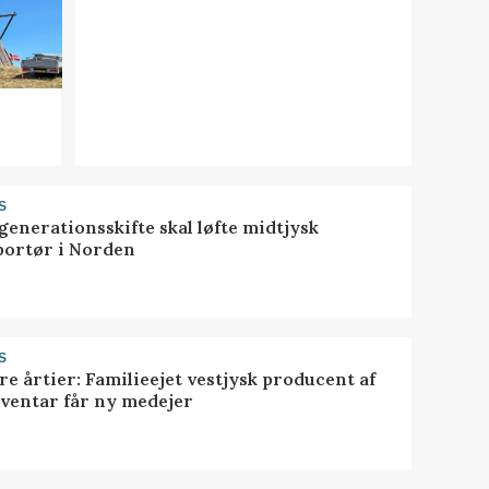
S
generationsskifte skal løfte midtjysk
portør i Norden
S
ire årtier: Familieejet vestjysk producent af
nventar får ny medejer