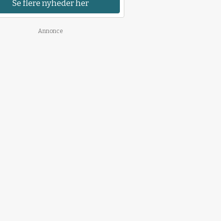
Se flere nyheder her
Annonce