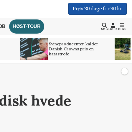
Prøv 30 dage for 30 kr.
OB
HØST-TOUR
SØG
LOGIN
MENU
Svineproducenter kalder
Danish Crowns pris en
katastrofe
adisk hvede