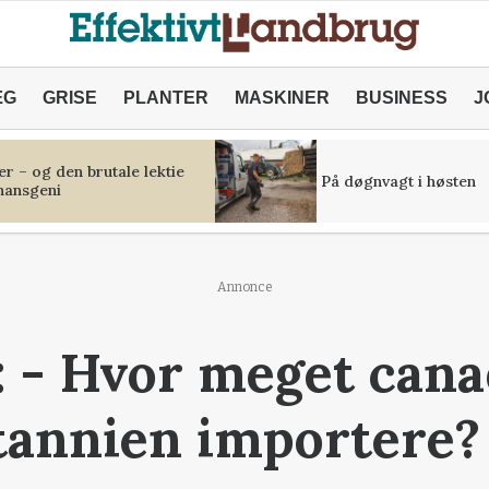
ÆG
GRISE
PLANTER
MASKINER
BUSINESS
J
r – og den brutale lektie
På døgnvagt i høsten
inansgeni
Annonce
: - Hvor meget can
itannien importere?