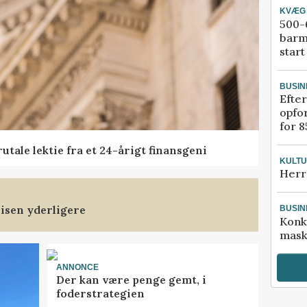
KVÆG
500-6
barm
start
BUSIN
Efter
opfo
for 8
tale lektie fra et 24-årigt finansgeni
KULT
Herr
isen yderligere
BUSIN
Konk
mask
ANNONCE
Der kan være penge gemt, i
foderstrategien