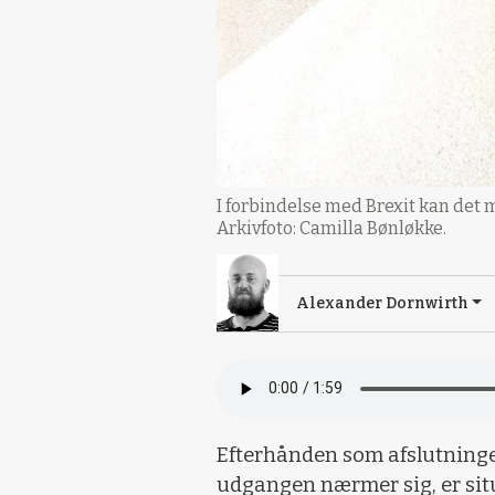
I forbindelse med Brexit kan det 
Arkivfoto: Camilla Bønløkke.
Alexander Dornwirth
Efterhånden som afslutning
udgangen nærmer sig, er si