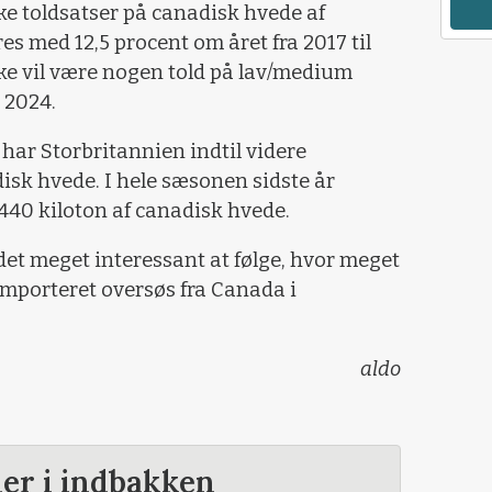
ske toldsatser på canadisk hvede af
s med 12,5 procent om året fra 2017 til
kke vil være nogen told på lav/medium
 2024.
 har Storbritannien indtil videre
isk hvede. I hele sæsonen sidste år
440 kiloton af canadisk hvede.
det meget interessant at følge, hvor meget
 importeret oversøs fra Canada i
aldo
der i indbakken