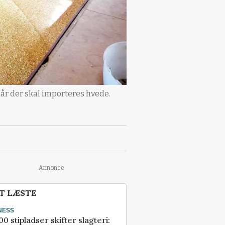
når der skal importeres hvede.
Annonce
T LÆSTE
NESS
00 stipladser skifter slagteri: