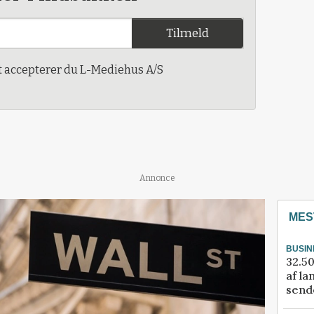
Tilmeld
t accepterer du L-Mediehus A/S
Annonce
MES
BUSIN
32.50
af la
sende