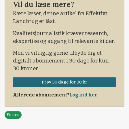
PigProcess.
Vil du læse mere?
Ifølge UPEMI så er krisen i den polske
Kære læser, denne artikel fra Effektivt
svineindustri blevet værre i de seneste
Landbrug er låst.
måneder, og de forudser et decideret kollaps i
Kvalitetsjournalistik kræver research,
svineindustrien.
ekspertise og adgang til relevante kilder.
Men vi vil rigtig gerne tilbyde dig et
digitalt abonnement i 30 dage for kun
30 kroner.
Prøv 30 dage for 30 kr
Allerede abonnement?
Log ind her
Finans