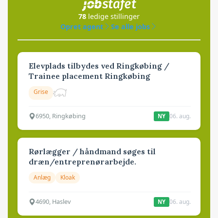
78
ledige stillinger
Opret agent
Se alle jobs
Elevplads tilbydes ved Ringkøbing /
Trainee placement Ringkøbing
Grise
6950, Ringkøbing
06. aug.
NY
Rørlægger / håndmand søges til
dræn/entreprenørarbejde.
Anlæg
Kloak
4690, Haslev
06. aug.
NY