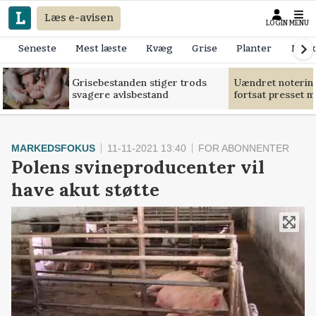
Læs e-avisen
LOGIN
MENU
Seneste
Mest læste
Kvæg
Grise
Planter
Mask
Grisebestanden stiger trods
Uændret notering
svagere avlsbestand
fortsat presset 
MARKEDSFOKUS
11-11-2021 13:40
FOR ABONNENTER
Polens svineproducenter vil
have akut støtte