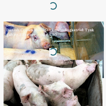
Loading...
GRISE
Danish Crown slår igen i noteringsstrid: Tysk
gab er 3 kroner – ikke 4,30
Annonce
Loading...