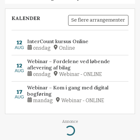
KALENDER
Se flere arrangementer
InterCount kursus Online
12
AUG
onsdag
Online
Webinar – Fordelene ved løbende
12
aflevering af bilag
AUG
onsdag
Webinar - ONLINE
Webinar – Kom i gang med digital
17
bogføring
AUG
mandag
Webinar - ONLINE
Annonce
Loading...