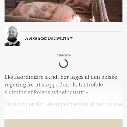
Alexander Dornwirth
Loading...
Annonce
Ekstraordinære skridt bør tages af den polske
regering for at stoppe den »katastrofale
slukning af Polens svineindustri.«
Sådan lyder det i en appel fremsat af den polske
sammenslutning af producenter og
arbejdsgivere i kødindustrien (UPEMI), skriver