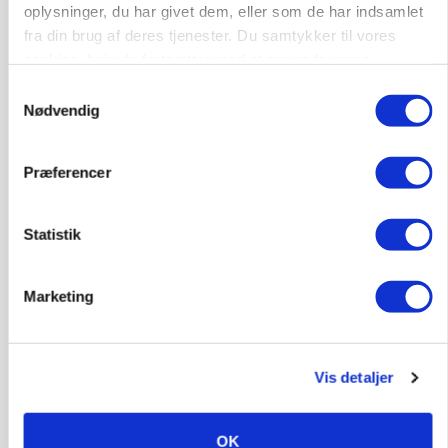
HØST-TOUR
oplysninger, du har givet dem, eller som de har indsamlet
fra din brug af deres tjenester. Du samtykker til vores
cookies, hvis du fortsætter med at anvende vores
hjemmeside.
Samtykkevalg
Nødvendig
Præferencer
PLANTER
Statistik
18 montører står klar i høsten: Sådan holder PN
Maskiner landmænd i gang
Marketing
Vis detaljer
OK