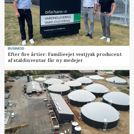
BUSINESS
Efter fire årtier: Familieejet vestjysk producent
af staldinventar får ny medejer