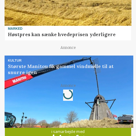
MARKED
Høstpres kan sænke hvedeprisen yderligere
Annonce
KULTUR
Største Manitou fik gammel vindmølle til at
snurre igen
Loading...
Annonce
Jobs
i samarbejde med