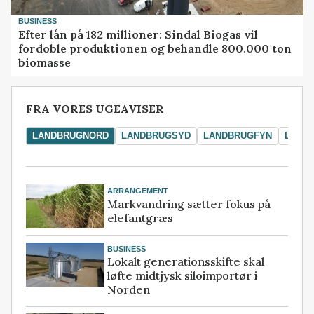
BUSINESS
Efter lån på 182 millioner: Sindal Biogas vil
fordoble produktionen og behandle 800.000 ton
biomasse
FRA VORES UGEAVISER
LANDBRUGNORD
LANDBRUGSYD
LANDBRUGFYN
LAND
ARRANGEMENT
Markvandring sætter fokus på
elefantgræs
BUSINESS
Lokalt generationsskifte skal
løfte midtjysk siloimportør i
Norden