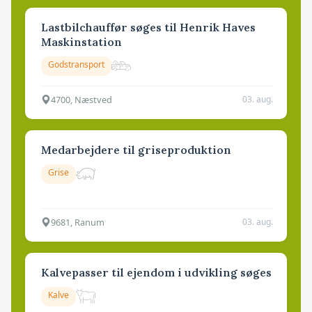
Lastbilchauffør søges til Henrik Haves
Maskinstation
Godstransport
4700, Næstved
03. aug.
Medarbejdere til griseproduktion
Grise
9681, Ranum
03. aug.
Kalvepasser til ejendom i udvikling søges
Kalve