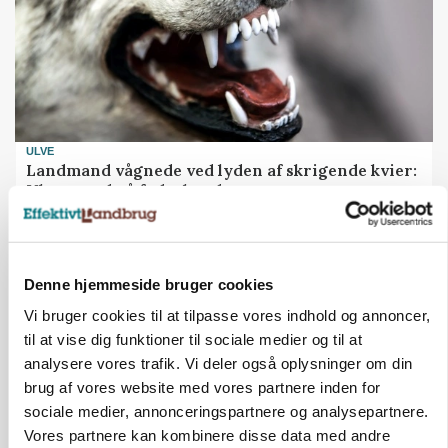
ULVE
Landmand vågnede ved lyden af skrigende kvier:
Ulven stod på foderbordet
Annonce
LEDER
Denne hjemmeside bruger cookies
Det er en uskik at udlægge et røgslør om
økoproduktion
Vi bruger cookies til at tilpasse vores indhold og annoncer,
til at vise dig funktioner til sociale medier og til at
Annonce
analysere vores trafik. Vi deler også oplysninger om din
Loading...
brug af vores website med vores partnere inden for
sociale medier, annonceringspartnere og analysepartnere.
Vores partnere kan kombinere disse data med andre