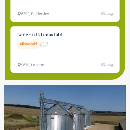
6392, Bolderslev
03. aug.
Leder til klimastald
Klimastald
9670, Løgstør
03. aug.