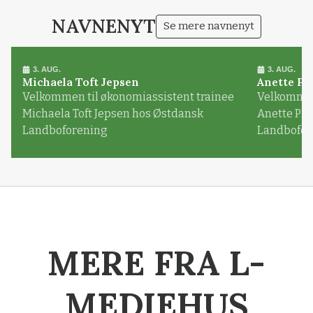
NAVNENYT
Se mere navnenyt
3. AUG.
3. AUG.
Michaela Toft Jepsen
Anette Pl
Velkommen til økonomiassistent trainee
Velkommen 
Michaela Toft Jepsen hos Østdansk
Anette Pl
Landboforening
Landbofor
MERE FRA L-
MEDIEHUS