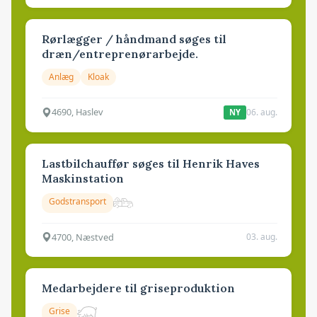
Rørlægger / håndmand søges til
dræn/entreprenørarbejde.
Anlæg
Kloak
4690, Haslev
06. aug.
NY
Lastbilchauffør søges til Henrik Haves
Maskinstation
Godstransport
4700, Næstved
03. aug.
Medarbejdere til griseproduktion
Grise