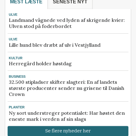
MEST LÆSTE
SENESTE NYT
ULVE
Landmand vågnede ved lyden af skrigende kvier:
Ulven stod på foderbordet
ULVE
Lille hund blev dræbt af ulv i Vestjylland
KULTUR
Herregård holder høstdag
BUSINESS
32.500 stipladser skifter slagteri: En af landets
største producenter sender nu grisene til Danish
Crown
PLANTER
Ny sort understreger potentialet: Har høstet den
eneste mark i verden af sin slags
Se flere nyheder her