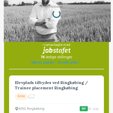
Loading...
Annonce
Jobs
i samarbejde med
76
ledige stillinger
Opret agent
Se alle jobs
Elevplads tilbydes ved Ringkøbing /
Trainee placement Ringkøbing
Grise
6950, Ringkøbing
06. aug.
NY