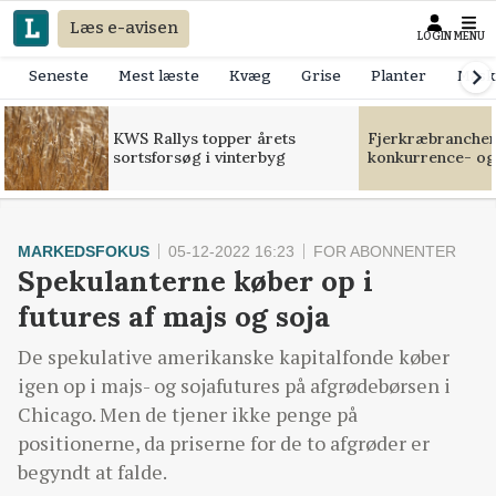
Læs e-avisen
LOGIN
MENU
Seneste
Mest læste
Kvæg
Grise
Planter
Mask
KWS Rallys topper årets
Fjerkræbranchen:
sortsforsøg i vinterbyg
konkurrence- og
MARKEDSFOKUS
05-12-2022 16:23
FOR ABONNENTER
Spekulanterne køber op i
futures af majs og soja
De spekulative amerikanske kapitalfonde køber
igen op i majs- og sojafutures på afgrødebørsen i
Chicago. Men de tjener ikke penge på
positionerne, da priserne for de to afgrøder er
begyndt at falde.