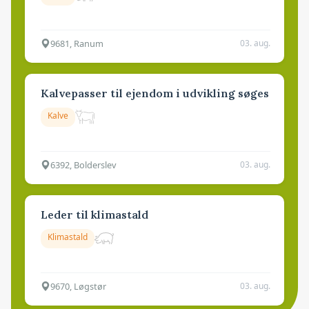
9681, Ranum
03. aug.
Kalvepasser til ejendom i udvikling søges
Kalve
6392, Bolderslev
03. aug.
Leder til klimastald
Klimastald
9670, Løgstør
03. aug.