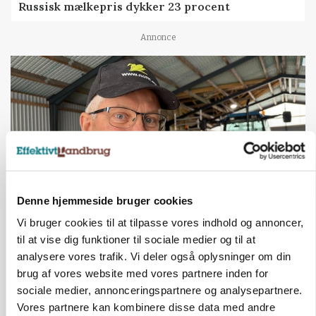
Russisk mælkepris dykker 23 procent
Annonce
Denne hjemmeside bruger cookies
Vi bruger cookies til at tilpasse vores indhold og annoncer,
POLITIK
til at vise dig funktioner til sociale medier og til at
»Nu stopper I«: Landbrugsdebattør og
protestgruppe vil demonstrere mod ny
analysere vores trafik. Vi deler også oplysninger om din
gødskningslov
brug af vores website med vores partnere inden for
sociale medier, annonceringspartnere og analysepartnere.
Annonce
Vores partnere kan kombinere disse data med andre