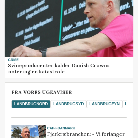
GRISE
Svineproducenter kalder Danish Crowns
notering en katastrofe
FRA VORES UGEAVISER
LANDBRUGNORD
LANDBRUGSYD
LANDBRUGFYN
LAND
CAP-I-DANMARK
Fjerkræbranchen: - Vi forlanger