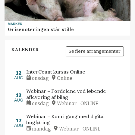
MARKED
Grisenoteringen står stille
KALENDER
Se flere arrangementer
InterCount kursus Online
12
AUG
onsdag
Online
Webinar – Fordelene ved løbende
12
aflevering af bilag
AUG
onsdag
Webinar - ONLINE
Webinar – Kom i gang med digital
17
bogføring
AUG
mandag
Webinar - ONLINE