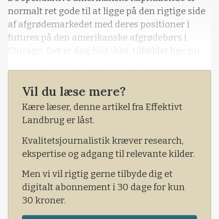
normalt ret gode til at ligge på den rigtige side
af afgrødemarkedet med deres positioner i
futures på den amerikanske afgrødebørs i
Chicago. Det er dog blot ikke tilfældet lige nu.
Således viser en ny opgørelse, at de
amerikanske kapitalfonde så at sige ligger
Vil du læse mere?
skævt i markedet. Ifølge opgørelsen købte de
amerikanske kapitalfonde op i majs og
Kære læser, denne artikel fra Effektivt
sojafutures i sidste uge. Således købte de store
Landbrug er låst.
spekulanter godt og vel 20.000 kontrakter i
Kvalitetsjournalistik kræver research,
majsfutures, så de
ekspertise og adgang til relevante kilder.
Men vi vil rigtig gerne tilbyde dig et
digitalt abonnement i 30 dage for kun
30 kroner.