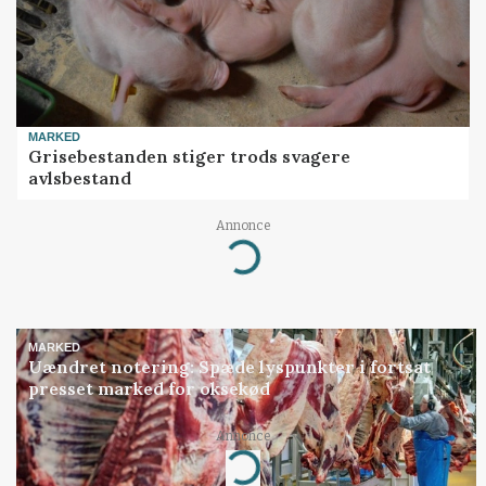
MARKED
Grisebestanden stiger trods svagere
avlsbestand
Annonce
Loading...
MARKED
Uændret notering: Spæde lyspunkter i fortsat
presset marked for oksekød
Annonce
Loading...