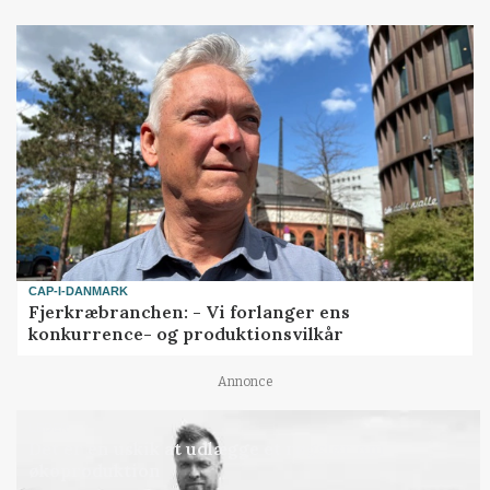
CAP-I-DANMARK
Fjerkræbranchen: - Vi forlanger ens
konkurrence- og produktionsvilkår
Annonce
LEDER
Det er en uskik at udlægge et røgslør om
økoproduktion