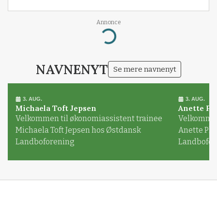
Annonce
Loading...
NAVNENYT
Se mere navnenyt
3. AUG.
3. AUG.
Michaela Toft Jepsen
Anette Pl
Velkommen til økonomiassistent trainee
Velkommen 
Michaela Toft Jepsen hos Østdansk
Anette Pl
Landboforening
Landbofor