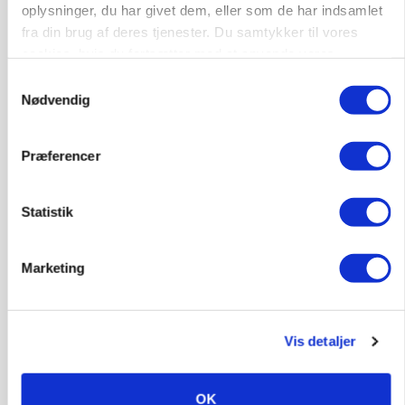
oplysninger, du har givet dem, eller som de har indsamlet
POLITIK
fra din brug af deres tjenester. Du samtykker til vores
Folketinget behandler ny gødskningslov: Sådan
kan den ændre din bedrift fra 2027
cookies, hvis du fortsætter med at anvende vores
hjemmeside.
Samtykkevalg
Annonce
Nødvendig
Loading...
Præferencer
Statistik
Marketing
Vis detaljer
KVÆG
Snart kan man søge tilskud til naturprojekter
OK