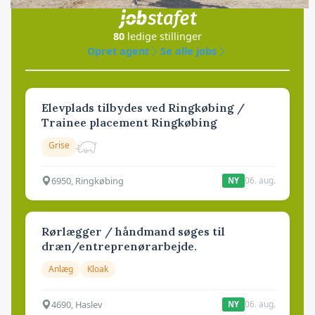
i samarbejde med
80
ledige stillinger
Opret agent
Se alle jobs
Elevplads tilbydes ved Ringkøbing /
Trainee placement Ringkøbing
Grise
6950, Ringkøbing
06. aug.
NY
Rørlægger / håndmand søges til
dræn/entreprenørarbejde.
Anlæg
Kloak
4690, Haslev
06. aug.
NY