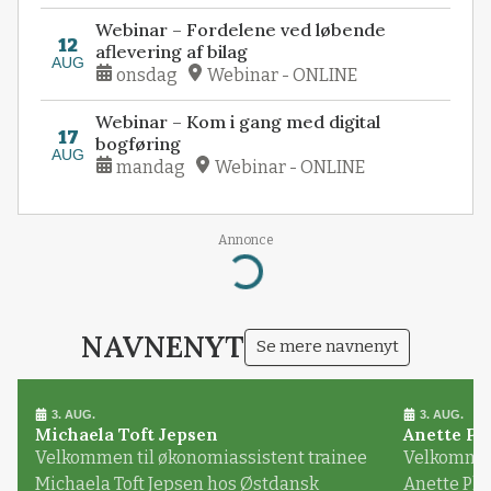
Webinar – Fordelene ved løbende
12
aflevering af bilag
AUG
onsdag
Webinar - ONLINE
Webinar – Kom i gang med digital
17
bogføring
AUG
mandag
Webinar - ONLINE
Annonce
Loading...
NAVNENYT
Se mere navnenyt
3. AUG.
3. AUG.
Michaela Toft Jepsen
Anette Pl
Velkommen til økonomiassistent trainee
Velkommen 
Michaela Toft Jepsen hos Østdansk
Anette Pl