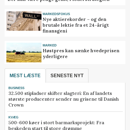
MARKEDSFOKUS
Nye aktierekorder – og den
brutale lektie fra et 24-årigt
finansgeni
MARKED
Høstpres kan sænke hvedeprisen
yderligere
MEST LÆSTE
SENESTE NYT
BUSINESS
32.500 stipladser skifter slagteri: En af landets
største producenter sender nu grisene til Danish
Crown
KVÆG
500-600 køer i stort barmarksprojekt: Fra
beskeden start til store drømme