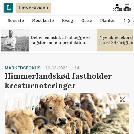
Læs e-avisen
LOGIN
MENU
Seneste
Mest læste
Kvæg
Grise
Planter
Mask
Det er en uskik at udlægge et
Nye aktierekorde
røgslør om økoproduktion
fra et 24-årigt f
MARKEDSFOKUS
10-03-2023 11:14
Himmerlandskød fastholder
kreaturnoteringer