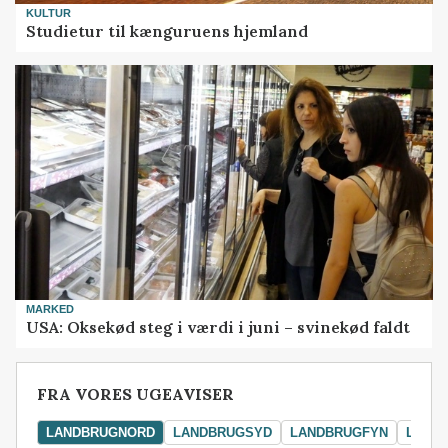
KULTUR
Studietur til kænguruens hjemland
MARKED
USA: Oksekød steg i værdi i juni – svinekød faldt
FRA VORES UGEAVISER
LANDBRUGNORD
LANDBRUGSYD
LANDBRUGFYN
LAND