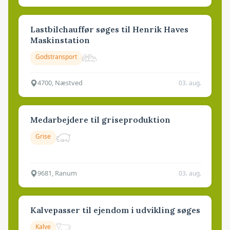
Lastbilchauffør søges til Henrik Haves
Maskinstation
Godstransport
4700, Næstved
03. aug.
Medarbejdere til griseproduktion
Grise
9681, Ranum
03. aug.
Kalvepasser til ejendom i udvikling søges
Kalve