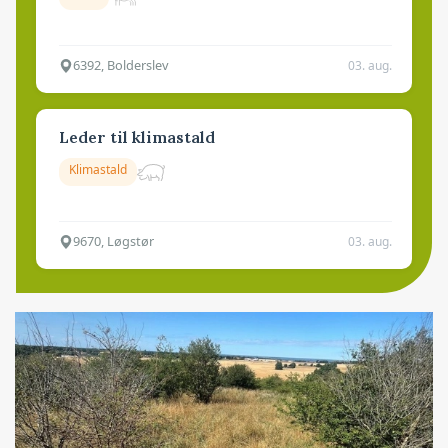
6392, Bolderslev
03. aug.
Leder til klimastald
Klimastald
9670, Løgstør
03. aug.