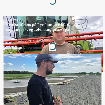
Loading...
PLANTER
Kvælstofkaos på Fyn lammer landmænds
såplaner: - Jeg føler mig pisset på
Annonce
Loading...