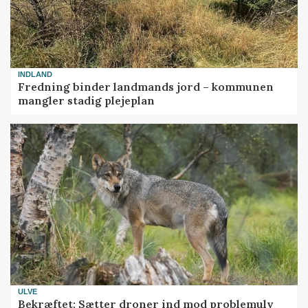
INDLAND
Fredning binder landmands jord – kommunen
mangler stadig plejeplan
ULVE
Bekræftet: Sætter droner ind mod problemulv