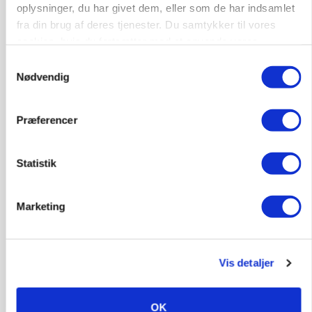
oplysninger, du har givet dem, eller som de har indsamlet
fra din brug af deres tjenester. Du samtykker til vores
cookies, hvis du fortsætter med at anvende vores
hjemmeside.
Samtykkevalg
Nødvendig
MASKINER
Forserie til selvkørende skårlægger afprøves i år
Præferencer
Annonce
Statistik
ARRANGEMENT
Markvandring sætter fokus på elefantgræs
Marketing
Annonce
Loading...
Vis detaljer
OK