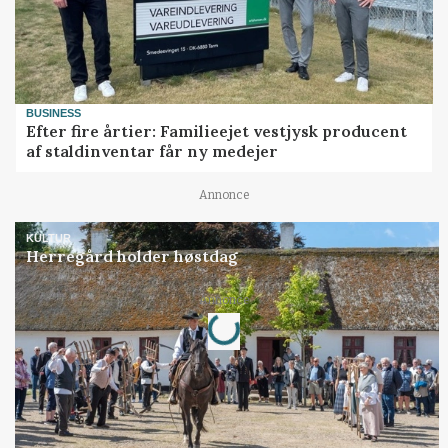
BUSINESS
Efter fire årtier: Familieejet vestjysk producent
af staldinventar får ny medejer
Annonce
KULTUR
Herregård holder høstdag
Loading...
Annonce
Jobs