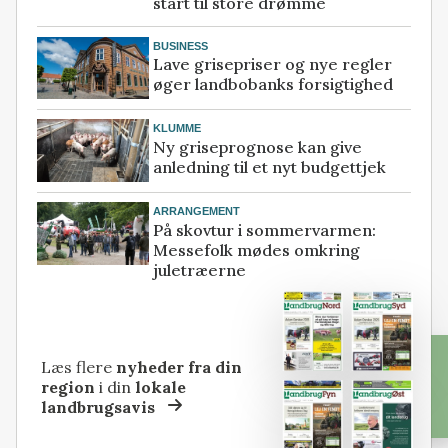
start til store drømme
BUSINESS
Lave grisepriser og nye regler
øger landbobanks forsigtighed
KLUMME
Ny griseprognose kan give
anledning til et nyt budgettjek
ARRANGEMENT
På skovtur i sommervarmen:
Messefolk mødes omkring
juletræerne
Læs flere
nyheder fra din
region
i din
lokale
landbrugsavis