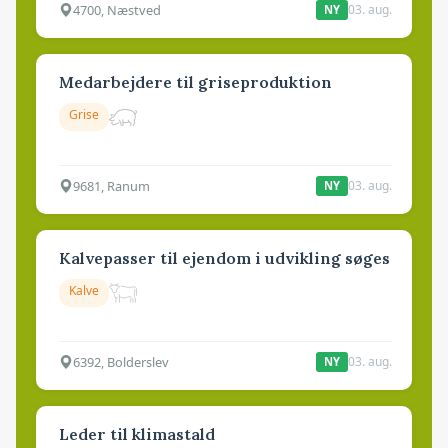
4700, Næstved
03. aug.
NY
Medarbejdere til griseproduktion
Grise
9681, Ranum
03. aug.
NY
Kalvepasser til ejendom i udvikling søges
Kalve
6392, Bolderslev
03. aug.
NY
Leder til klimastald