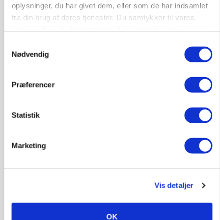
Annonce
oplysninger, du har givet dem, eller som de har indsamlet
fra din brug af deres tjenester. Du samtykker til vores
BUSINESS
cookies, hvis du fortsætter med at anvende vores
Grambogård får oksekød på menuen hos
hjemmeside.
københavnsk restaurantkæde
Samtykkevalg
Nødvendig
Annonce
Loading...
Præferencer
HØST-TOUR
Statistik
Marketing
Vis detaljer
PLANTER
OK