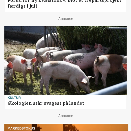
Forud for ny kvælstoflov: Blot ét trepartsprojekt
færdigt i juli
Annonce
KULTUR
Økologien står svagest på landet
Annonce
MARKEDSFOKUS