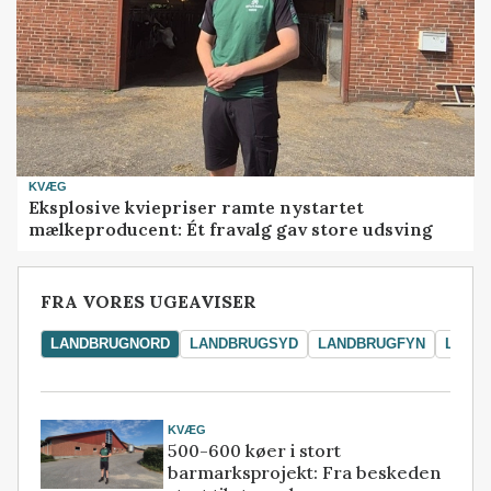
KVÆG
Eksplosive kviepriser ramte nystartet
mælkeproducent: Ét fravalg gav store udsving
FRA VORES UGEAVISER
LANDBRUGNORD
LANDBRUGSYD
LANDBRUGFYN
LAND
KVÆG
500-600 køer i stort
barmarksprojekt: Fra beskeden