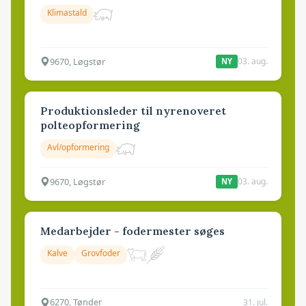
Klimastald
9670, Løgstør
03. aug.
NY
Produktionsleder til nyrenoveret
polteopformering
Avl/opformering
9670, Løgstør
03. aug.
NY
Medarbejder - fodermester søges
Kalve
Grovfoder
6270, Tønder
31. jul.