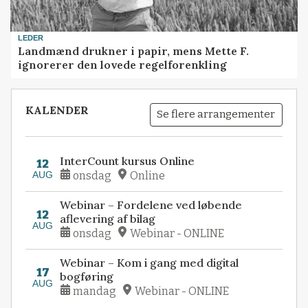
LEDER
Landmænd drukner i papir, mens Mette F.
ignorerer den lovede regelforenkling
KALENDER
Se flere arrangementer
InterCount kursus Online
12
AUG
onsdag
Online
Webinar – Fordelene ved løbende
12
aflevering af bilag
AUG
onsdag
Webinar - ONLINE
Webinar – Kom i gang med digital
17
bogføring
AUG
mandag
Webinar - ONLINE