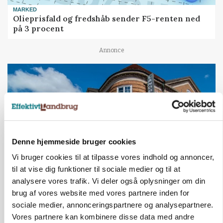
MARKED
Olieprisfald og fredshåb sender F5-renten ned
på 3 procent
Annonce
Denne hjemmeside bruger cookies
Vi bruger cookies til at tilpasse vores indhold og annoncer,
til at vise dig funktioner til sociale medier og til at
analysere vores trafik. Vi deler også oplysninger om din
BUSINESS
brug af vores website med vores partnere inden for
Lave grisepriser og nye regler øger landbobanks
forsigtighed
sociale medier, annonceringspartnere og analysepartnere.
Vores partnere kan kombinere disse data med andre