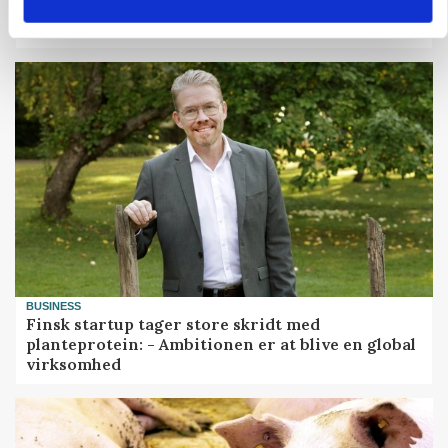
Danish Agro: Høsten tegner til god kvalitet og
middeludbytter
BUSINESS
Finsk startup tager store skridt med
planteprotein: - Ambitionen er at blive en global
virksomhed