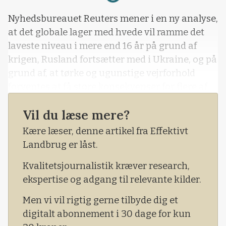
Nyhedsbureauet Reuters mener i en ny analyse,
at det globale lager med hvede vil ramme det
laveste niveau i mere end 16 år på grund af
krigen, Rusland fortsætter med i Ukraine, og på
grund af, at tørke og ugunstige vejrforhold
forventes at få store konsekvenser for flere af
de største hvedeproducenter verden over. Dette
Vil du læse mere?
gør de hvedehandlende i tvivl om, hvor
hvedemarkedet er på vej hen – op eller ned. Det,
Kære læser, denne artikel fra Effektivt
vi i det mindste kan konstatere, er, at
Landbrug er låst.
hvedeprisen fortsætter med at falde til trods
Kvalitetsjournalistik kræver research,
for,
ekspertise og adgang til relevante kilder.
Men vi vil rigtig gerne tilbyde dig et
digitalt abonnement i 30 dage for kun