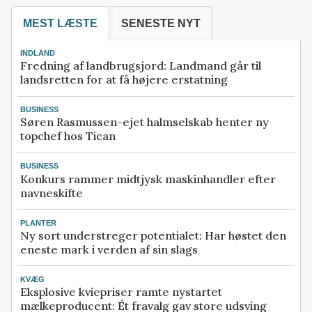
MEST LÆSTE
SENESTE NYT
INDLAND
Fredning af landbrugsjord: Landmand går til
landsretten for at få højere erstatning
BUSINESS
Søren Rasmussen-ejet halmselskab henter ny
topchef hos Tican
BUSINESS
Konkurs rammer midtjysk maskinhandler efter
navneskifte
PLANTER
Ny sort understreger potentialet: Har høstet den
eneste mark i verden af sin slags
KVÆG
Eksplosive kviepriser ramte nystartet
mælkeproducent: Ét fravalg gav store udsving