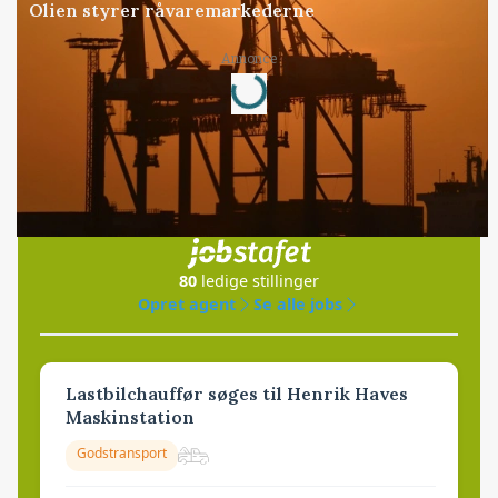
Olien styrer råvaremarkederne
Annonce
Loading...
Jobs
i samarbejde med
80
ledige stillinger
Opret agent
Se alle jobs
Lastbilchauffør søges til Henrik Haves
Maskinstation
Godstransport