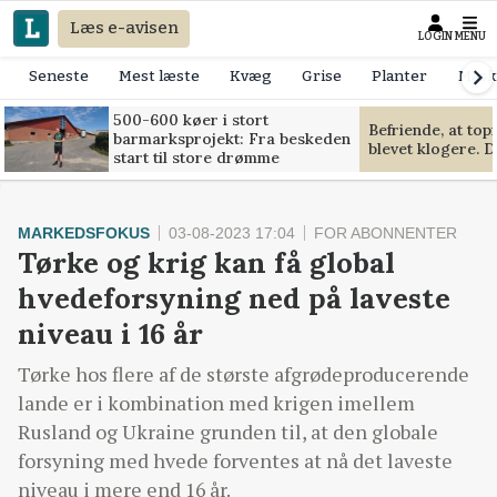
Læs e-avisen
LOGIN
MENU
Seneste
Mest læste
Kvæg
Grise
Planter
Mask
500-600 køer i stort
Befriende, at to
barmarksprojekt: Fra beskeden
blevet klogere. D
start til store drømme
MARKEDSFOKUS
03-08-2023 17:04
FOR ABONNENTER
Tørke og krig kan få global
hvedeforsyning ned på laveste
niveau i 16 år
Tørke hos flere af de største afgrødeproducerende
lande er i kombination med krigen imellem
Rusland og Ukraine grunden til, at den globale
forsyning med hvede forventes at nå det laveste
niveau i mere end 16 år.