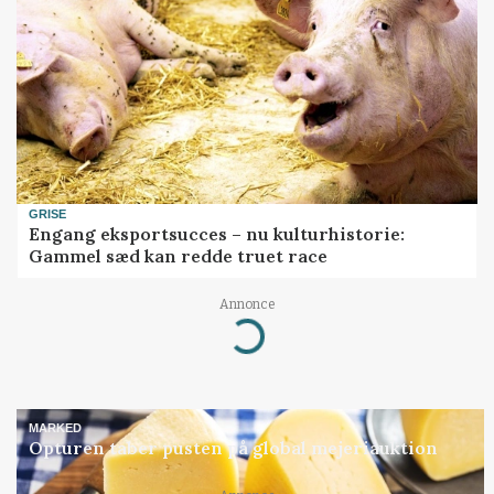
GRISE
Engang eksportsucces – nu kulturhistorie:
Gammel sæd kan redde truet race
Annonce
Loading...
MARKED
Opturen taber pusten på global mejeriauktion