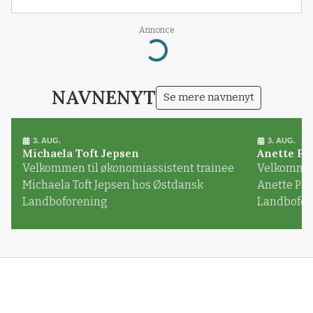
Annonce
Loading...
NAVNENYT
Se mere navnenyt
3. AUG.
3. AUG.
Michaela Toft Jepsen
Anette Pl
Velkommen til økonomiassistent trainee
Velkommen 
Michaela Toft Jepsen hos Østdansk
Anette Pl
Landboforening
Landbofor