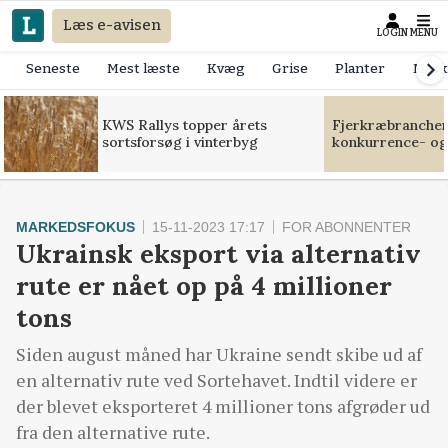
Læs e-avisen
LOGIN
MENU
Seneste
Mest læste
Kvæg
Grise
Planter
Mask
KWS Rallys topper årets
Fjerkræbranchen:
sortsforsøg i vinterbyg
konkurrence- og
MARKEDSFOKUS
15-11-2023 17:17
FOR ABONNENTER
Ukrainsk eksport via alternativ
rute er nået op på 4 millioner
tons
Siden august måned har Ukraine sendt skibe ud af
en alternativ rute ved Sortehavet. Indtil videre er
der blevet eksporteret 4 millioner tons afgrøder ud
fra den alternative rute.