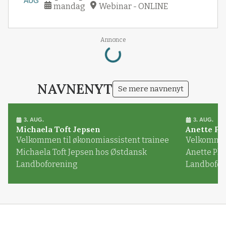
AUG
mandag
Webinar - ONLINE
Loading...
Annonce
NAVNENYT
Se mere navnenyt
3. AUG.
3. AUG.
Michaela Toft Jepsen
Anette Pl
Velkommen til økonomiassistent trainee
Velkommen 
Michaela Toft Jepsen hos Østdansk
Anette Pl
Landboforening
Landbofor