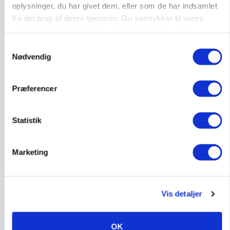
oplysninger, du har givet dem, eller som de har indsamlet
Annonce
fra din brug af deres tjenester. Du samtykker til vores
POLITIK
cookies, hvis du fortsætter med at anvende vores
Folketinget behandler ny gødskningslov: Sådan
hjemmeside.
Samtykkevalg
kan den ændre din bedrift fra 2027
Nødvendig
Loading...
Annonce
Præferencer
Statistik
Marketing
Vis detaljer
OK
KVÆG