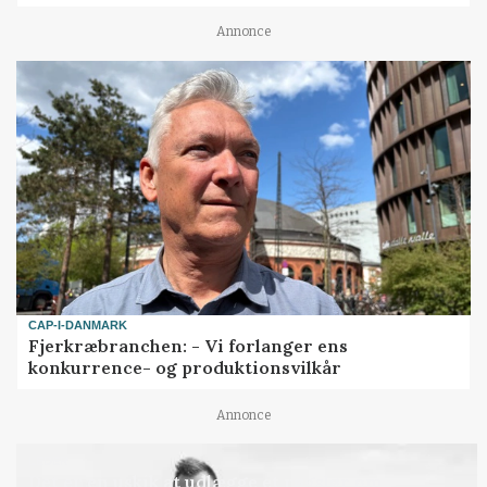
Annonce
CAP-I-DANMARK
Fjerkræbranchen: - Vi forlanger ens
konkurrence- og produktionsvilkår
Annonce
LEDER
Det er en uskik at udlægge et røgslør om