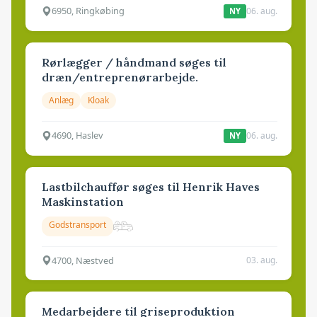
6950, Ringkøbing
06. aug.
NY
Rørlægger / håndmand søges til
dræn/entreprenørarbejde.
Anlæg
Kloak
4690, Haslev
06. aug.
NY
Lastbilchauffør søges til Henrik Haves
Maskinstation
Godstransport
4700, Næstved
03. aug.
Medarbejdere til griseproduktion