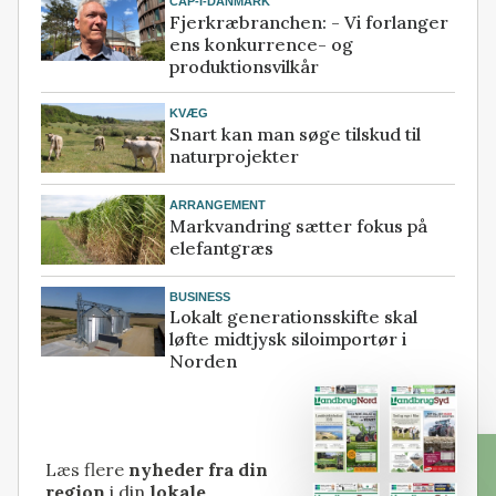
CAP-I-DANMARK
Fjerkræbranchen: - Vi forlanger
ens konkurrence- og
produktionsvilkår
KVÆG
Snart kan man søge tilskud til
naturprojekter
ARRANGEMENT
Markvandring sætter fokus på
elefantgræs
BUSINESS
Lokalt generationsskifte skal
løfte midtjysk siloimportør i
Norden
Læs flere
nyheder fra din
region
i din
lokale