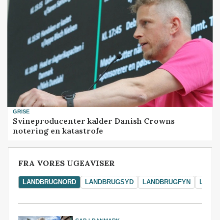
GRISE
Svineproducenter kalder Danish Crowns
notering en katastrofe
FRA VORES UGEAVISER
LANDBRUGNORD
LANDBRUGSYD
LANDBRUGFYN
LAND