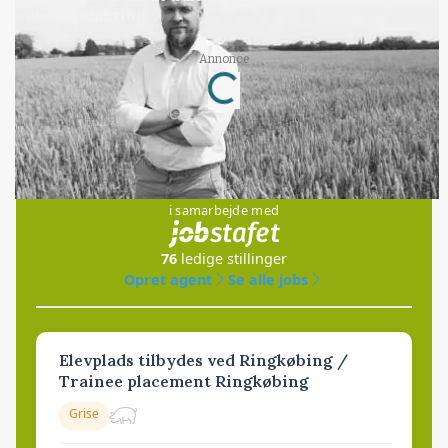
økoproduktion
Annonce
Loading...
Jobs
i samarbejde med
76
ledige stillinger
Opret agent
Se alle jobs
Elevplads tilbydes ved Ringkøbing /
Trainee placement Ringkøbing
Grise