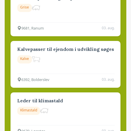
Grise
9681, Ranum
03. aug.
Kalvepasser til ejendom i udvikling søges
Kalve
6392, Bolderslev
03. aug.
Leder til klimastald
Klimastald
9670, Løgstør
03. aug.