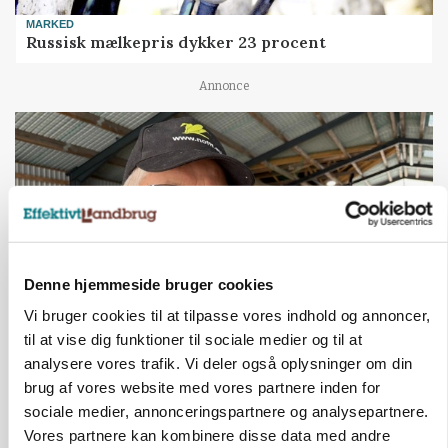
MARKED
Russisk mælkepris dykker 23 procent
Annonce
Denne hjemmeside bruger cookies
Vi bruger cookies til at tilpasse vores indhold og annoncer,
til at vise dig funktioner til sociale medier og til at
POLITIK
analysere vores trafik. Vi deler også oplysninger om din
»Nu stopper I«: Landbrugsdebattør og
brug af vores website med vores partnere inden for
protestgruppe vil demonstrere mod ny
sociale medier, annonceringspartnere og analysepartnere.
gødskningslov
Vores partnere kan kombinere disse data med andre