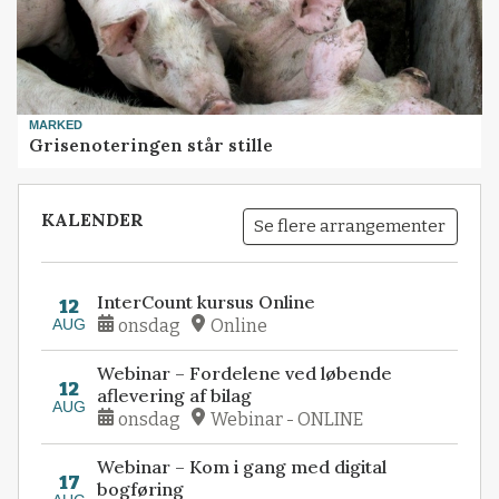
MARKED
Grisenoteringen står stille
KALENDER
Se flere arrangementer
InterCount kursus Online
12
AUG
onsdag
Online
Webinar – Fordelene ved løbende
12
aflevering af bilag
AUG
onsdag
Webinar - ONLINE
Webinar – Kom i gang med digital
17
bogføring