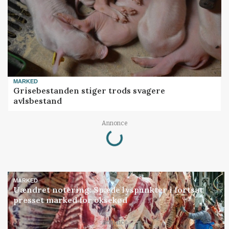
MARKED
Grisebestanden stiger trods svagere
avlsbestand
Loading...
Annonce
MARKED
Uændret notering: Spæde lyspunkter i fortsat
presset marked for oksekød
Loading...
Annonce