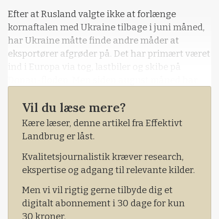
Efter at Rusland valgte ikke at forlænge
kornaftalen med Ukraine tilbage i juni måned,
har Ukraine måtte finde andre måder at
eksportører afgrøder på. Det har primært været
ind i Europa via tog, lastbiler og skibe på
Donau-floden. Men siden august måned har
Ukraine påbegyndt eksport af landets afgrøder
Vil du læse mere?
ud af en alternativ rute via Sortehavet.
Afgrøderne går til det nordlige Afrika og til
Kære læser, denne artikel fra Effektivt
Asien.
Landbrug er låst.
Kvalitetsjournalistik kræver research,
ekspertise og adgang til relevante kilder.
Men vi vil rigtig gerne tilbyde dig et
digitalt abonnement i 30 dage for kun
30 kroner.