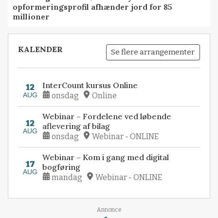
opformeringsprofil afhænder jord for 85
millioner
KALENDER
Se flere arrangementer
InterCount kursus Online
12
AUG
onsdag
Online
Webinar – Fordelene ved løbende
12
aflevering af bilag
AUG
onsdag
Webinar - ONLINE
Webinar – Kom i gang med digital
17
bogføring
AUG
mandag
Webinar - ONLINE
Loading...
Annonce