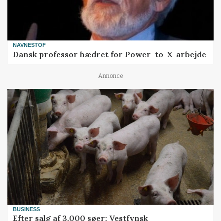
NAVNESTOF
Dansk professor hædret for Power-to-X-arbejde
Annonce
BUSINESS
Efter salg af 3.000 søer: Vestfynsk