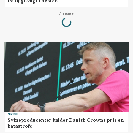
På døgnvagt i høsten
Loading...
Annonce
GRISE
Svineproducenter kalder Danish Crowns pris en
katastrofe