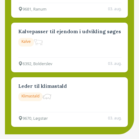
9681, Ranum
03. aug.
Kalvepasser til ejendom i udvikling søges
Kalve
6392, Bolderslev
03. aug.
Leder til klimastald
Klimastald
9670, Løgstør
03. aug.