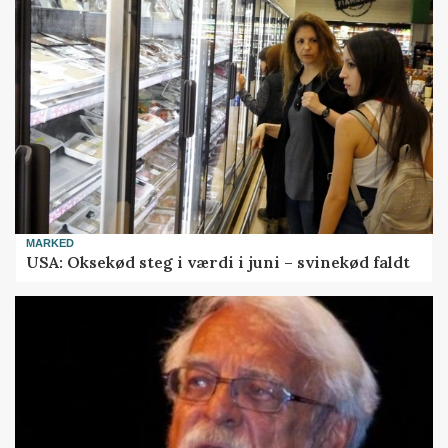
MARKED
USA: Oksekød steg i værdi i juni – svinekød faldt