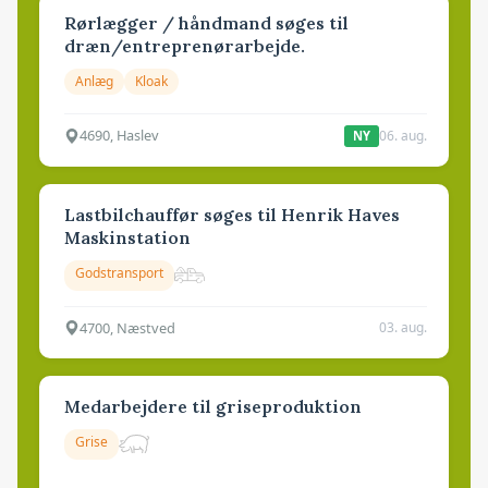
Rørlægger / håndmand søges til
dræn/entreprenørarbejde.
Anlæg
Kloak
4690, Haslev
06. aug.
NY
Lastbilchauffør søges til Henrik Haves
Maskinstation
Godstransport
4700, Næstved
03. aug.
Medarbejdere til griseproduktion
Grise