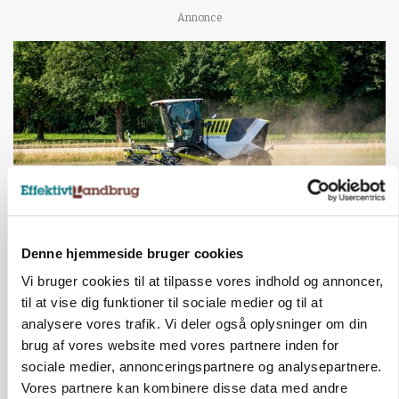
Annonce
Denne hjemmeside bruger cookies
MASKINER
Forserie til selvkørende skårlægger afprøves i år
Vi bruger cookies til at tilpasse vores indhold og annoncer,
til at vise dig funktioner til sociale medier og til at
Annonce
analysere vores trafik. Vi deler også oplysninger om din
brug af vores website med vores partnere inden for
ARRANGEMENT
sociale medier, annonceringspartnere og analysepartnere.
Markvandring sætter fokus på elefantgræs
Vores partnere kan kombinere disse data med andre