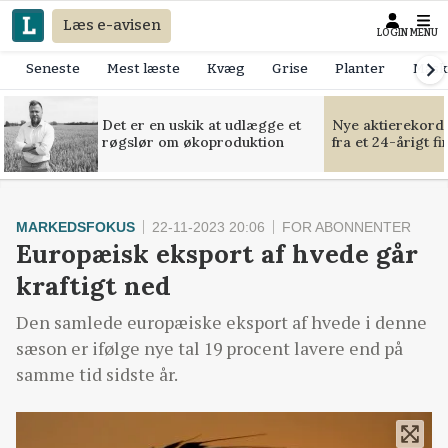
Læs e-avisen
LOGIN
MENU
Seneste
Mest læste
Kvæg
Grise
Planter
Mask
Det er en uskik at udlægge et
Nye aktierekorde
røgslør om økoproduktion
fra et 24-årigt f
MARKEDSFOKUS
22-11-2023 20:06
FOR ABONNENTER
Europæisk eksport af hvede går
kraftigt ned
Den samlede europæiske eksport af hvede i denne
sæson er ifølge nye tal 19 procent lavere end på
samme tid sidste år.