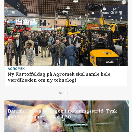
AGROMEK
Ny Kartoffeldag på Agromek skal samle hele
værdikæden om ny teknologi
Annonce
GRISE
Danish Crown slår igen i noteringsstrid: Tysk
gab er 3 kroner – ikke 4,30
Annonce