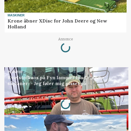
MASKINER
Krone åbner XDisc for John Deere og New
Holland
Loading...
Annonce
PLANTER
Kvælstofkaos på Fyn lammer landmænds
såplaner: - Jeg føler mig pisset på
Loading...
Annonce