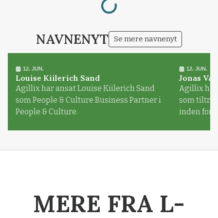
NAVNENYT
Se mere navnenyt
12. JUN.
12. JUN.
Louise Kiilerich Sand
Jonas Val
Agillix har ansat Louise Kiilerich Sand
Agillix har
som People & Culture Business Partner i
som tiltr
People & Culture.
inden for
MERE FRA L-