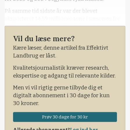
På samme tid sidste år var der blevet
eksporteret 14,59 millioner tons i sæsonen for
2022 og 2023. Med en aktuel eksport for
sæsonen 2023 og 2024 er der indtil videre
Vil du læse mere?
blevet eksporteret 11,59 millioner tons hvede ud
Kære læser, denne artikel fra Effektivt
af den Europæiske Union. Det er dermed en
Landbrug er låst.
nedgang i den europæiske eksport af hvede på
19 procent set i forhold til samme tid sidste
Kvalitetsjournalistik kræver research,
sæson.
ekspertise og adgang til relevante kilder.
Men vi vil rigtig gerne tilbyde dig et
digitalt abonnement i 30 dage for kun
30 kroner.
Prøv 30 dage for 30 kr
Allerede abonnement?
Log ind her