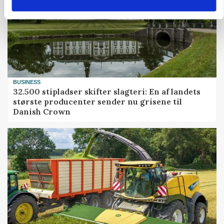
BUSINESS
32.500 stipladser skifter slagteri: En af landets
største producenter sender nu grisene til
Danish Crown