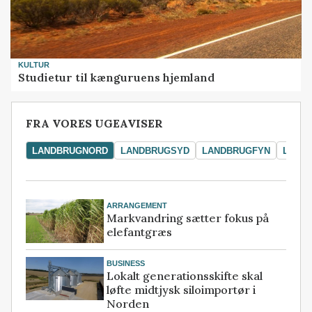
KULTUR
Studietur til kænguruens hjemland
FRA VORES UGEAVISER
LANDBRUGNORD
LANDBRUGSYD
LANDBRUGFYN
LAND
ARRANGEMENT
Markvandring sætter fokus på
elefantgræs
BUSINESS
Lokalt generationsskifte skal
løfte midtjysk siloimportør i
Norden