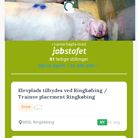
Loading...
Jobs
i samarbejde med
81
ledige stillinger
Opret agent
Se alle jobs
Elevplads tilbydes ved Ringkøbing /
Trainee placement Ringkøbing
Grise
6950, Ringkøbing
06. aug.
NY