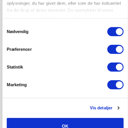
Loading...
Annonce
oplysninger, du har givet dem, eller som de har indsamlet
fra din brug af deres tjenester. Du samtykker til vores
cookies, hvis du fortsætter med at anvende vores
hjemmeside.
Samtykkevalg
Nødvendig
Præferencer
Statistik
Marketing
MARKED
Grisenoteringen står stille
Vis detaljer
OK