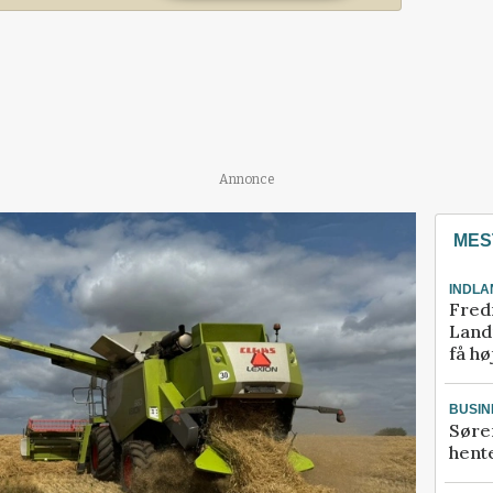
Annonce
MES
INDLA
Fred
Landm
få hø
BUSIN
Søre
hente