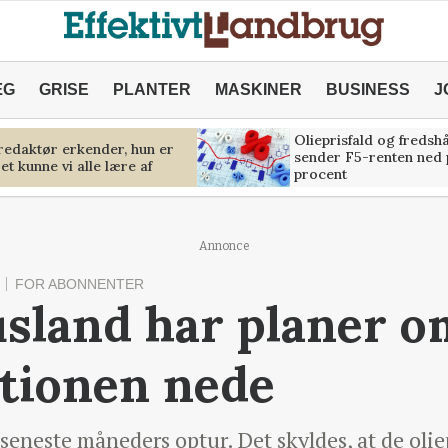
ÆG
GRISE
PLANTER
MASKINER
BUSINESS
J
Olieprisfald og fredsh
predaktør erkender, hun er
sender F5-renten ned 
et kunne vi alle lære af
procent
Annonce
FOR ABONNENTER
sland har planer o
tionen nede
e seneste måneders optur. Det skyldes, at de ol