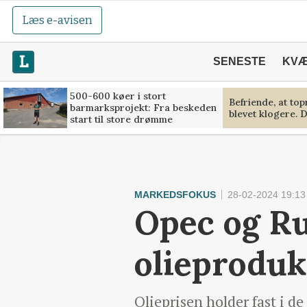
Læs e-avisen
SENESTE
KV
500-600 køer i stort
Befriende, at to
barmarksprojekt: Fra beskeden
blevet klogere. D
start til store drømme
MARKEDSFOKUS
28-02-2024 19:13
Opec og Ru
olieproduk
Olieprisen holder fast i d