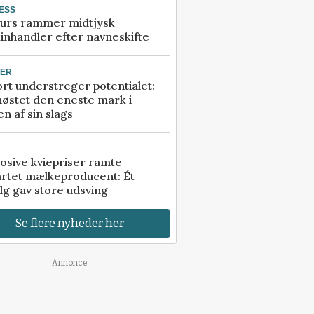
ESS
urs rammer midtjysk
inhandler efter navneskifte
TER
rt understreger potentialet:
høstet den eneste mark i
n af sin slags
osive kviepriser ramte
artet mælkeproducent: Ét
lg gav store udsving
Se flere nyheder her
Annonce