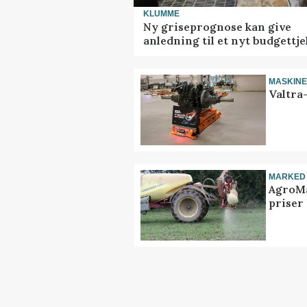
KLUMME
Ny griseprognose kan give
anledning til et nyt budgettje
MASKIN
Valtra
MARKED
AgroMa
priser