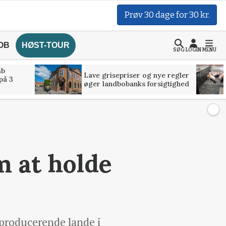
Prøv 30 dage for 30 kr.
OB
HØST-TOUR
SØG
LOGIN
MENU
åb
Lave grisepriser og nye regler
på 3
øger landbobanks forsigtighed
m at holde
ieproducerende lande i