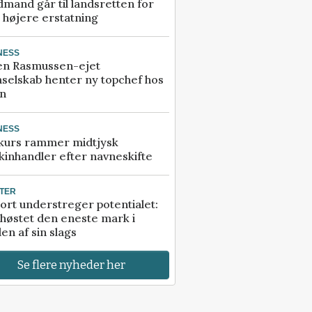
mand går til landsretten for
å højere erstatning
NESS
en Rasmussen-ejet
selskab henter ny topchef hos
an
NESS
kurs rammer midtjysk
inhandler efter navneskifte
TER
ort understreger potentialet:
høstet den eneste mark i
en af sin slags
Se flere nyheder her