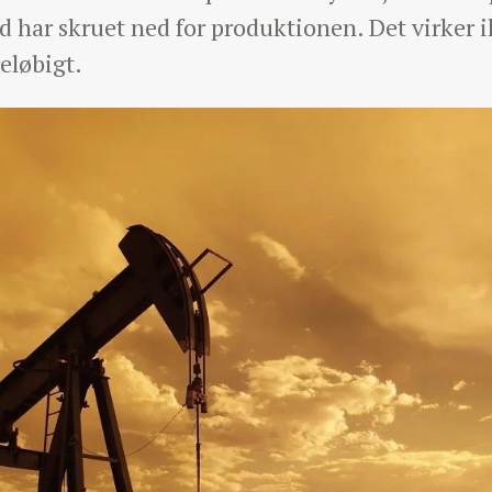
ar skruet ned for produktionen. Det virker ik
reløbigt.