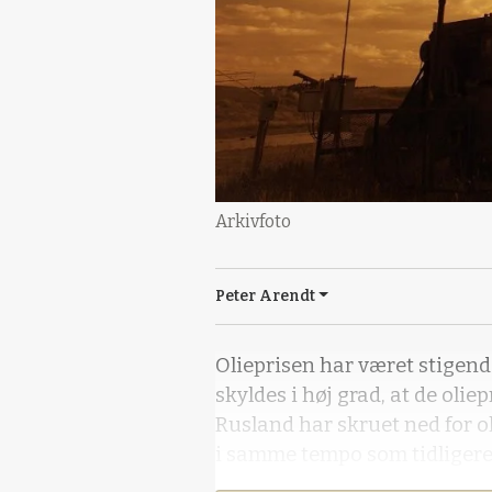
Arkivfoto
Peter Arendt
Olieprisen har været stigend
skyldes i høj grad, at de ol
Rusland har skruet ned for o
i samme tempo som tidligere