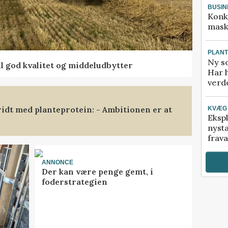
BUSIN
Konk
mask
PLAN
Ny so
l god kvalitet og middeludbytter
Har 
verde
ridt med planteprotein: - Ambitionen er at
KVÆG
Ekspl
nyst
frava
ANNONCE
Der kan være penge gemt, i
foderstrategien