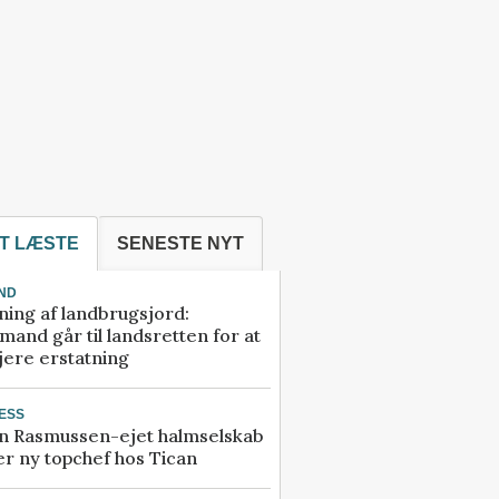
T LÆSTE
SENESTE NYT
ND
ning af landbrugsjord:
and går til landsretten for at
jere erstatning
ESS
n Rasmussen-ejet halmselskab
r ny topchef hos Tican