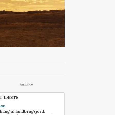
Annonce
T LÆSTE
AND
ning af landbrugsjord: