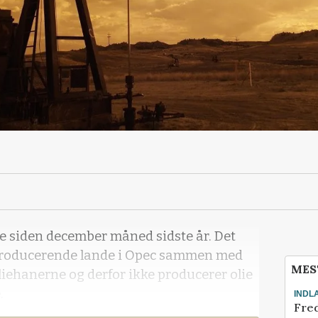
e siden december måned sidste år. Det
ieproducerende lande i Opec sammen med
MES
liehanerne og derfor ikke producerer olie
.
INDL
Fred