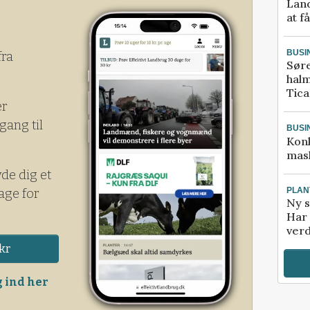
Land
at f
BUSI
fra
Sør
halm
Tic
er
gang til
BUSI
Kon
mask
yde dig et
PLAN
age for
Ny s
Har 
verd
kr
 ind her