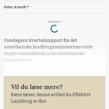
Peter Arendt
Loading...
Annonce
Onsdagens kvartalsrapport fra det
amerikanske landbrugsministerium viste
nogle overraskende små amerikanske
afgrødelagre.
Forklaringen på, at de amerikanske lagre med
majs, sojabønner såvel som hvede blev sat et
godt stykke under, hvad der var forventet i
Vil du læse mere?
markedet, var ifølge det amerikanske
Kære læser, denne artikel fra Effektivt
landbrugsministerium en stor stigning i
Landbrug er låst.
eksporten af afgrøder til Kina.