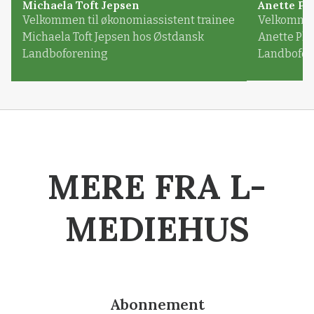
Michaela Toft Jepsen
Anette Pl
Velkommen til økonomiassistent trainee
Velkommen 
Michaela Toft Jepsen hos Østdansk
Anette Pl
Landboforening
Landbofor
MERE FRA L-
MEDIEHUS
Abonnement