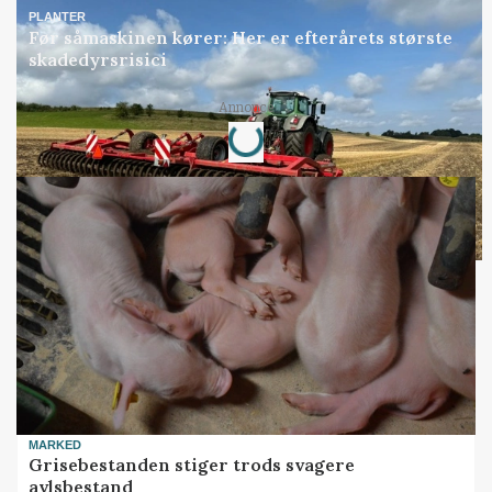
PLANTER
Før såmaskinen kører: Her er efterårets største
skadedyrsrisici
Annonce
Loading...
MARKED
Grisebestanden stiger trods svagere
avlsbestand