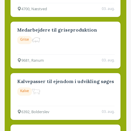
4700, Næstved
03. aug.
Medarbejdere til griseproduktion
Grise
9681, Ranum
03. aug.
Kalvepasser til ejendom i udvikling søges
Kalve
6392, Bolderslev
03. aug.