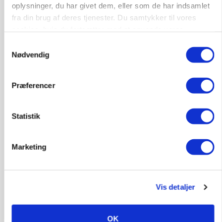
oplysninger, du har givet dem, eller som de har indsamlet
fra din brug af deres tjenester. Du samtykker til vores
MARKED
Russisk mælkepris dykker 23 procent
cookies, hvis du fortsætter med at anvende vores
hjemmeside.
Samtykkevalg
Annonce
Nødvendig
BUSINESS
Fra mark til mur: Byggeriet kan åbne nyt
Præferencer
marked for biokul
Annonce
Statistik
Loading...
Marketing
Vis detaljer
OK