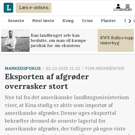
Læs e-avisen
LOGIN
MENU
Seneste
Mest læste
Kvæg
Grise
Planter
Mask
Kun landbruget selv kan
KWS Rallys toppe
beslutte, om man vil kæmpe
vinterbyg
juridisk for sin eksistens
MARKEDSFOKUS
02-10-2020 21:10
FOR ABONNENTER
Eksporten af afgrøder
overrasker stort
Nye tal fra det amerikanske landbrugsministerium
viser, at Kina stadig er aktiv som importør af
amerikanske afgrøder. Denne uges eksporttal
bekræfter dermed de seneste lagertal for
amerikanske afgrøder, der tidligere på ugen viste