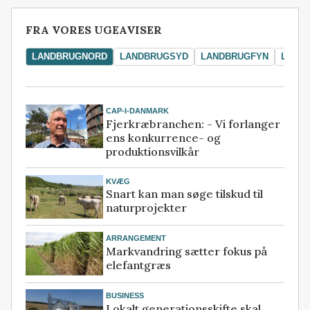
FRA VORES UGEAVISER
LANDBRUGNORD
LANDBRUGSYD
LANDBRUGFYN
LAND
CAP-I-DANMARK
Fjerkræbranchen: - Vi forlanger
ens konkurrence- og
produktionsvilkår
KVÆG
Snart kan man søge tilskud til
naturprojekter
ARRANGEMENT
Markvandring sætter fokus på
elefantgræs
BUSINESS
Lokalt generationsskifte skal