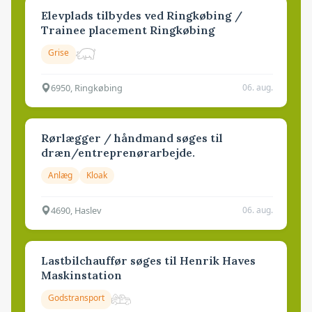
Elevplads tilbydes ved Ringkøbing /
Trainee placement Ringkøbing
Grise
6950, Ringkøbing
06. aug.
Rørlægger / håndmand søges til
dræn/entreprenørarbejde.
Anlæg
Kloak
4690, Haslev
06. aug.
Lastbilchauffør søges til Henrik Haves
Maskinstation
Godstransport