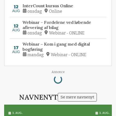
InterCount kursus Online
12
AUG
onsdag
Online
Webinar – Fordelene ved løbende
12
aflevering af bilag
AUG
onsdag
Webinar - ONLINE
Webinar – Kom i gang med digital
17
bogføring
AUG
mandag
Webinar - ONLINE
Annonce
Loading...
NAVNENYT
Se mere navnenyt
3. AUG.
3. AUG.