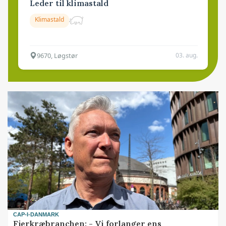
Leder til klimastald
Klimastald
9670, Løgstør
03. aug.
CAP-I-DANMARK
Fjerkræbranchen: - Vi forlanger ens