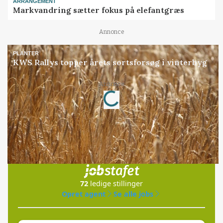
ARRANGEMENT
Markvandring sætter fokus på elefantgræs
Annonce
PLANTER
KWS Rallys topper årets sortsforsøg i vinterbyg
Loading...
Annonce
Jobs
i samarbejde med
72
ledige stillinger
Opret agent
Se alle jobs