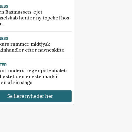
NESS
en Rasmussen-ejet
selskab henter ny topchef hos
an
NESS
kurs rammer midtjysk
inhandler efter navneskifte
TER
ort understreger potentialet:
høstet den eneste mark i
en af sin slags
Se flere nyheder her