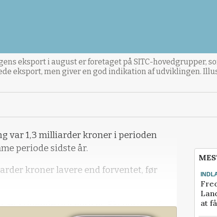
ens eksport i august er foretaget på SITC-hovedgrupper, s
de eksport, men giver en god indikation af udviklingen. Ill
var 1,3 milliarder kroner i perioden
mme periode sidste år.
MES
iarder kroner lavere end forventet, før
INDL
Fred
Land
at f
ær stigende grisepriser. Eksporten af