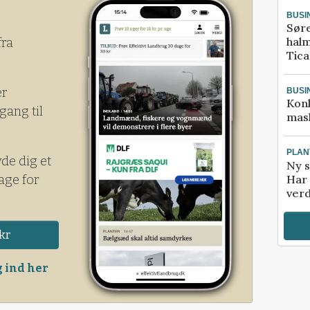
roner i perioden jan-juli 2020 i forhold til
BUSI
Sør
halm
fra
Tic
er
BUSI
Kon
gang til
mask
PLAN
yde dig et
Ny s
age for
Har 
verd
kr
 ind her