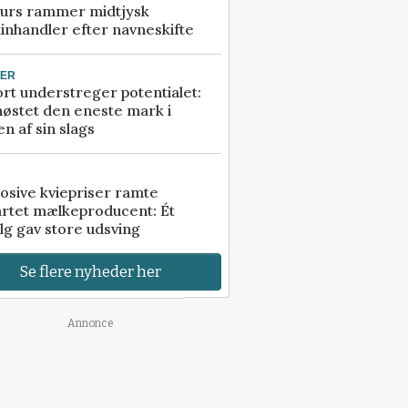
urs rammer midtjysk
inhandler efter navneskifte
TER
rt understreger potentialet:
høstet den eneste mark i
n af sin slags
osive kviepriser ramte
artet mælkeproducent: Ét
lg gav store udsving
Se flere nyheder her
Annonce