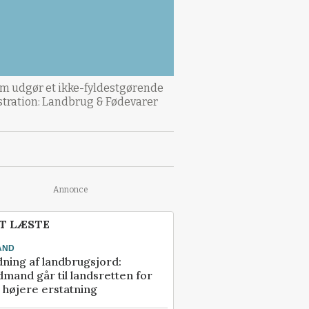
om udgør et ikke-fyldestgørende
ustration: Landbrug & Fødevarer
Annonce
T LÆSTE
AND
ning af landbrugsjord:
mand går til landsretten for
å højere erstatning