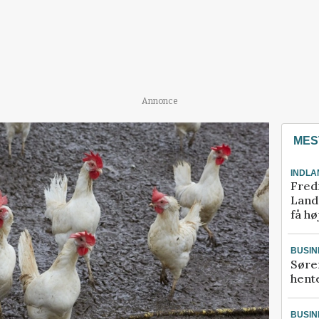
Annonce
MES
INDLA
Fred
Landm
få hø
BUSIN
Søre
hente
BUSIN