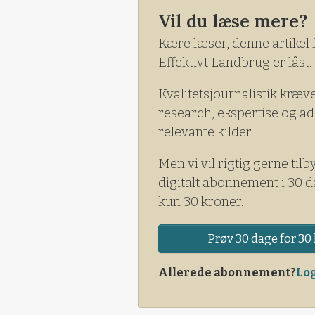
gris er steget 4,2 milliarder k
Vil du læse mere?
samme periode sidste år.
Kære læser, denne artikel 
Effektivt Landbrug er låst.
Kvalitetsjournalistik kræv
research, ekspertise og ad
relevante kilder.
Men vi vil rigtig gerne tilb
digitalt abonnement i 30 d
kun 30 kroner.
Prøv 30 dage for 30 
Allerede abonnement?
Log