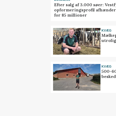
Efter salg af 3.000 søer: Vest
opformeringsprofil afhænder
for 85 millioner
KVÆG
Mælkep
utrolig
KVÆG
500-60
besked