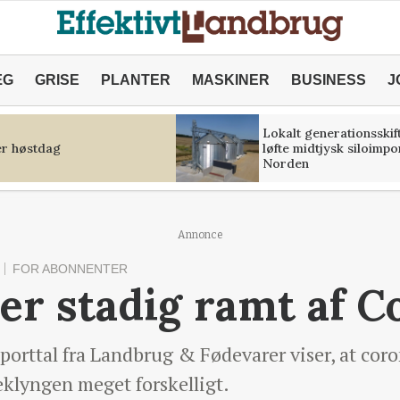
ÆG
GRISE
PLANTER
MASKINER
BUSINESS
J
Lokalt generationsskif
r høstdag
løfte midtjysk siloimpo
Norden
Annonce
FOR ABONNENTER
er stadig ramt af C
porttal fra Landbrug & Fødevarer viser, at cor
klyngen meget forskelligt.