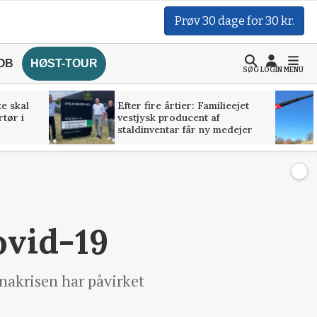
Prøv 30 dage for 30 kr.
OB
HØST-TOUR
SØG
LOGIN
MENU
te skal
Efter fire årtier: Familieejet
rtør i
vestjysk producent af
staldinventar får ny medejer
ovid-19
onakrisen har påvirket