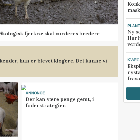
Konk
mask
PLAN
Ny so
Økologisk fjerkræ skal vurderes bredere
Har 
verde
kender, hun er blevet klogere. Det kunne vi
KVÆG
Ekspl
nyst
frava
ANNONCE
Der kan være penge gemt, i
foderstrategien