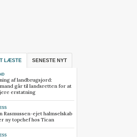
T LÆSTE
SENESTE NYT
ND
ning af landbrugsjord:
and går til landsretten for at
jere erstatning
ESS
n Rasmussen-ejet halmselskab
r ny topchef hos Tican
ESS