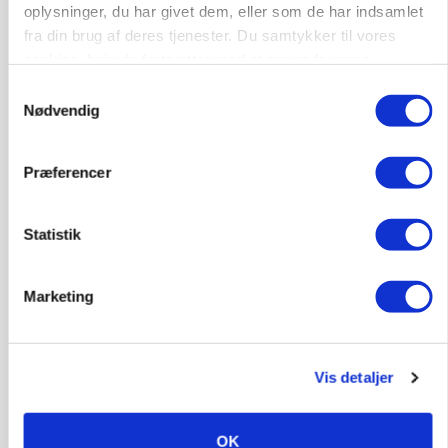
»Nu stopper I«: Landbrugsdebattør og
oplysninger, du har givet dem, eller som de har indsamlet
protestgruppe vil demonstrere mod ny
fra din brug af deres tjenester. Du samtykker til vores
gødskningslov
cookies, hvis du fortsætter med at anvende vores
hjemmeside.
Samtykkevalg
Annonce
Nødvendig
KVÆG
Snart kan man søge tilskud til naturprojekter
Præferencer
Annonce
Loading...
Statistik
Marketing
Vis detaljer
OK