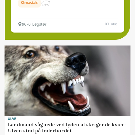
Klimastald
9670, Løgstør
03. aug.
ULVE
Landmand vågnede ved lyden af skrigende kvier:
Ulven stod på foderbordet