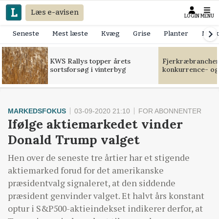
Læs e-avisen
LOGIN
MENU
Seneste
Mest læste
Kvæg
Grise
Planter
Mask
KWS Rallys topper årets
Fjerkræbranchen:
sortsforsøg i vinterbyg
konkurrence- og
MARKEDSFOKUS
03-09-2020 21:10
FOR ABONNENTER
Ifølge aktiemarkedet vinder
Donald Trump valget
Hen over de seneste tre årtier har et stigende
aktiemarked forud for det amerikanske
præsidentvalg signaleret, at den siddende
præsident genvinder valget. Et halvt års konstant
optur i S&P500-aktieindekset indikerer derfor, at