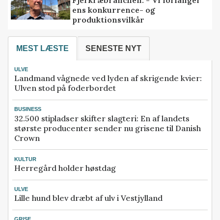
ens konkurrence- og
produktionsvilkår
MEST LÆSTE
SENESTE NYT
ULVE
Landmand vågnede ved lyden af skrigende kvier:
Ulven stod på foderbordet
BUSINESS
32.500 stipladser skifter slagteri: En af landets
største producenter sender nu grisene til Danish
Crown
KULTUR
Herregård holder høstdag
ULVE
Lille hund blev dræbt af ulv i Vestjylland
GRISE