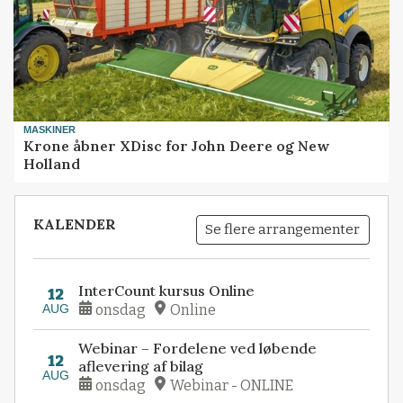
MASKINER
Krone åbner XDisc for John Deere og New
Holland
KALENDER
Se flere arrangementer
InterCount kursus Online
12
AUG
onsdag
Online
Webinar – Fordelene ved løbende
12
aflevering af bilag
AUG
onsdag
Webinar - ONLINE