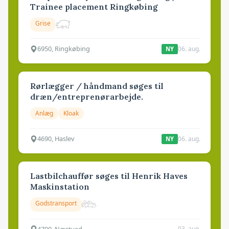
Trainee placement Ringkøbing
Grise
6950, Ringkøbing
06. aug.
NY
Rørlægger / håndmand søges til
dræn/entreprenørarbejde.
Anlæg
Kloak
4690, Haslev
06. aug.
NY
Lastbilchauffør søges til Henrik Haves
Maskinstation
Godstransport
4700, Næstved
03. aug.