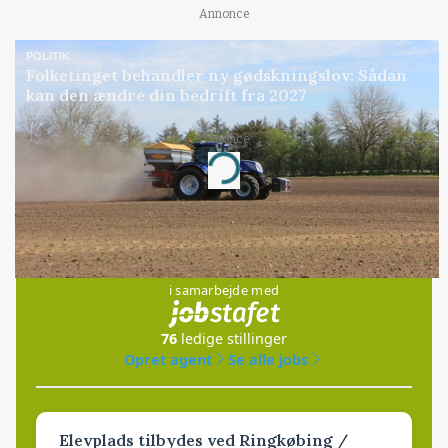
Annonce
POLITIK
Folketinget behandler ny gødskningslov: Sådan
kan den ændre din bedrift fra 2027
Annonce
Loading...
Jobs
i samarbejde med
76
ledige stillinger
Opret agent
Se alle jobs
Elevplads tilbydes ved Ringkøbing /