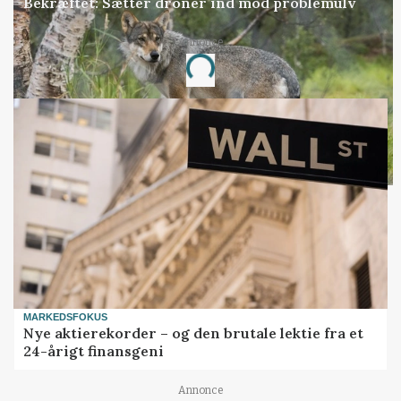
Bekræftet: Sætter droner ind mod problemulv
Annonce
Loading...
MARKEDSFOKUS
Nye aktierekorder – og den brutale lektie fra et
24-årigt finansgeni
Annonce