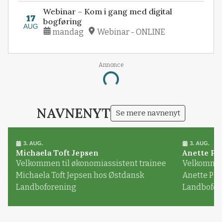
Webinar – Kom i gang med digital
17
bogføring
AUG
mandag
Webinar - ONLINE
Annonce
Loading...
NAVNENYT
Se mere navnenyt
3. AUG.
3. AUG.
Michaela Toft Jepsen
Anette Pl
Velkommen til økonomiassistent trainee
Velkommen 
Michaela Toft Jepsen hos Østdansk
Anette Pl
Landboforening
Landbofor