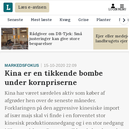
Læs e-avisen
LOGIN
MENU
Seneste
Mest læste
Kvæg
Grise
Planter
Mask
Rådgiver om DB-Tjek: Små
Ejer eller medej
justeringer kan give store
landbrugets ejer
besparelser
MARKEDSFOKUS
15-10-2020 22:09
Kina er en tikkende bombe
under kornpriserne
Kina har været særdeles aktiv som køber af
afgrøder hen over de seneste måneder.
Forklaringen på den aggressive kinesiske import
af især majs skal vi finde i en forventet stor
kinesisk produktionsnedgang og i en stor nedgang