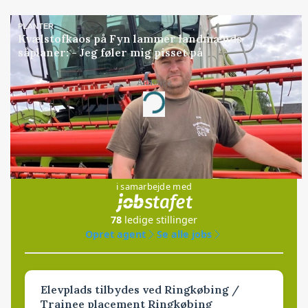
PLANTER
Kvælstofkaos på Fyn lammer landmænds
såplaner: - Jeg føler mig pisset på
Annonce
Loading...
Jobs
i samarbejde med
78
ledige stillinger
Opret agent
Se alle jobs
Elevplads tilbydes ved Ringkøbing /
Trainee placement Ringkøbing