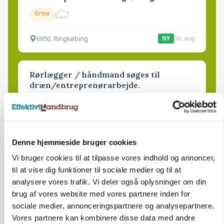
Grise
6950, Ringkøbing
06. aug.
NY
Rørlægger / håndmand søges til
dræn/entreprenørarbejde.
Anlæg
Kloak
4690, Haslev
06. aug.
NY
Denne hjemmeside bruger cookies
Vi bruger cookies til at tilpasse vores indhold og annoncer,
Lastbilchauffør søges til Henrik Haves
til at vise dig funktioner til sociale medier og til at
Maskinstation
analysere vores trafik. Vi deler også oplysninger om din
Godstransport
brug af vores website med vores partnere inden for
sociale medier, annonceringspartnere og analysepartnere.
4700, Næstved
03. aug.
Vores partnere kan kombinere disse data med andre