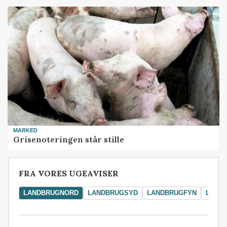
MARKED
Grisenoteringen står stille
FRA VORES UGEAVISER
LANDBRUGNORD
LANDBRUGSYD
LANDBRUGFYN
LAND