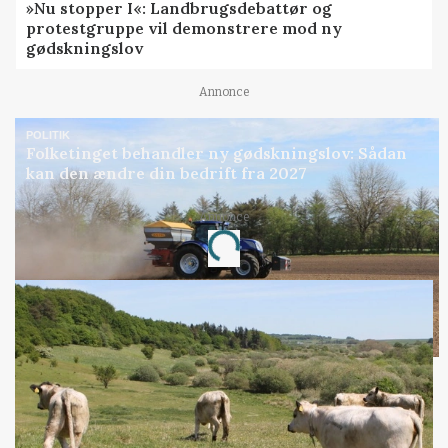
»Nu stopper I«: Landbrugsdebattør og
protestgruppe vil demonstrere mod ny
gødskningslov
Annonce
POLITIK
Folketinget behandler ny gødskningslov: Sådan
kan den ændre din bedrift fra 2027
Annonce
Loading...