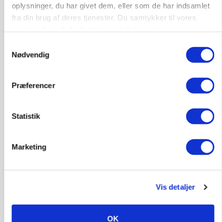
oplysninger, du har givet dem, eller som de har indsamlet
fra din brug af deres tjenester. Du samtykker til vores
Medarbejdere til griseproduktion
cookies, hvis du fortsætter med at anvende vores
hjemmeside.
Grise
Samtykkevalg
Nødvendig
9681, Ranum
03. aug.
Præferencer
Kalvepasser til ejendom i udvikling søges
Statistik
Kalve
Marketing
6392, Bolderslev
03. aug.
Vis detaljer
Leder til klimastald
Klimastald
OK