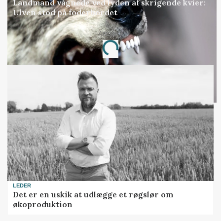
Landmand vågnede ved lyden af skrigende kvier:
Ulven stod på foderbordet
Annonce
Loading...
LEDER
Det er en uskik at udlægge et røgslør om
økoproduktion