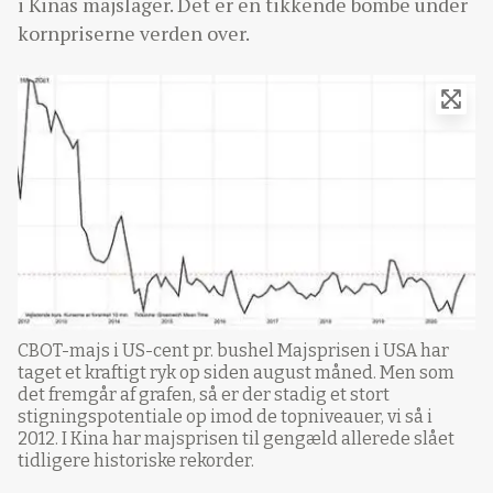
i Kinas majslager. Det er en tikkende bombe under
kornpriserne verden over.
CBOT-majs i US-cent pr. bushel Majsprisen i USA har
taget et kraftigt ryk op siden august måned. Men som
det fremgår af grafen, så er der stadig et stort
stigningspotentiale op imod de topniveauer, vi så i
2012. I Kina har majsprisen til gengæld allerede slået
tidligere historiske rekorder.