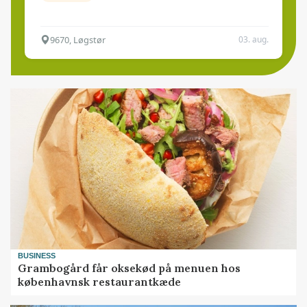
9670, Løgstør
03. aug.
BUSINESS
Grambogård får oksekød på menuen hos
københavnsk restaurantkæde