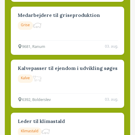
Medarbejdere til griseproduktion
Grise
9681, Ranum
03. aug.
Kalvepasser til ejendom i udvikling søges
Kalve
6392, Bolderslev
03. aug.
Leder til klimastald
Klimastald