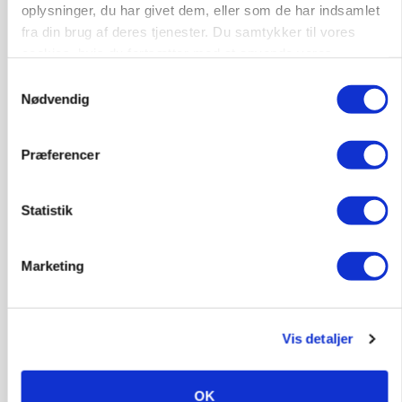
oplysninger, du har givet dem, eller som de har indsamlet
fra din brug af deres tjenester. Du samtykker til vores
cookies, hvis du fortsætter med at anvende vores
hjemmeside.
Samtykkevalg
Nødvendig
PLANTER
KWS Rallys topper årets sortsforsøg i vinterbyg
Loading...
Præferencer
Annonce
Statistik
Marketing
Vis detaljer
OK