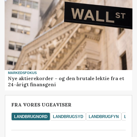
MARKEDSFOKUS
Nye aktierekorder – og den brutale lektie fra et
24-årigt finansgeni
FRA VORES UGEAVISER
LANDBRUGNORD
LANDBRUGSYD
LANDBRUGFYN
LAND