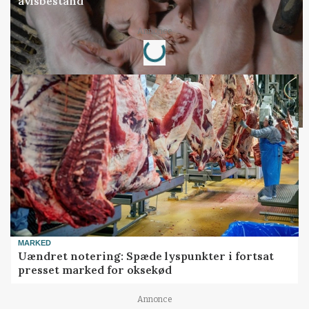
avlsbestand
Loading...
Annonce
MARKED
Uændret notering: Spæde lyspunkter i fortsat
presset marked for oksekød
Annonce