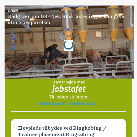
GRISE
Rådgiver om DB-Tjek: Små justeringer kan give
store besparelser
Loading...
Annonce
Jobs
i samarbejde med
70
ledige stillinger
Opret agent
Se alle jobs
Elevplads tilbydes ved Ringkøbing /
Trainee placement Ringkøbing