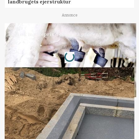
landbrugets ejerstruktur
Annonce
MARKED
Russisk mælkepris dykker 23 procent
Loading...
Annonce