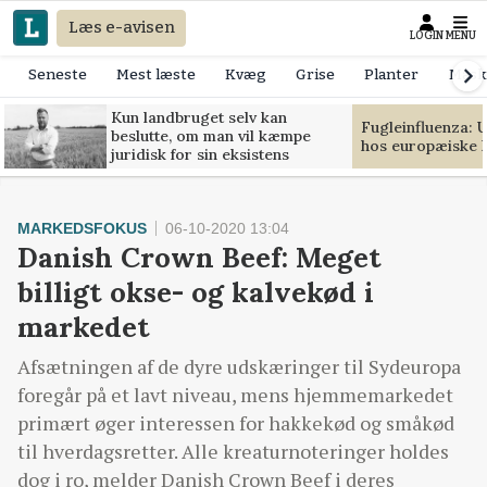
Læs e-avisen
LOGIN
MENU
Seneste
Mest læste
Kvæg
Grise
Planter
Mask
Kun landbruget selv kan
Fugleinfluenza: 
beslutte, om man vil kæmpe
hos europæiske 
juridisk for sin eksistens
MARKEDSFOKUS
06-10-2020 13:04
Danish Crown Beef: Meget
billigt okse- og kalvekød i
markedet
Afsætningen af de dyre udskæringer til Sydeuropa
foregår på et lavt niveau, mens hjemmemarkedet
primært øger interessen for hakkekød og småkød
til hverdagsretter. Alle kreaturnoteringer holdes
dog i ro, melder Danish Crown Beef i deres