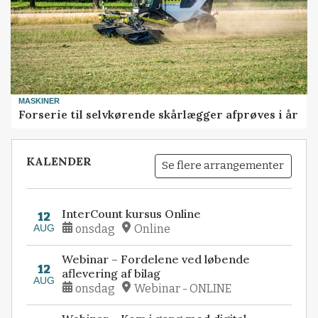
MASKINER
Forserie til selvkørende skårlægger afprøves i år
KALENDER
Se flere arrangementer
InterCount kursus Online
12
AUG
onsdag
Online
Webinar – Fordelene ved løbende
12
aflevering af bilag
AUG
onsdag
Webinar - ONLINE