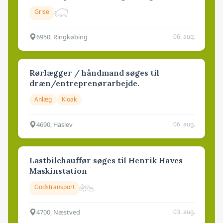
Grise
6950, Ringkøbing
06. aug.
Rørlægger / håndmand søges til
dræn/entreprenørarbejde.
Anlæg
Kloak
4690, Haslev
06. aug.
Lastbilchauffør søges til Henrik Haves
Maskinstation
Godstransport
4700, Næstved
03. aug.