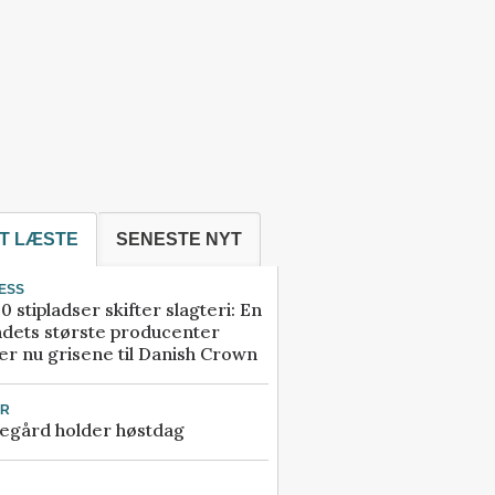
T LÆSTE
SENESTE NYT
ESS
0 stipladser skifter slagteri: En
ndets største producenter
r nu grisene til Danish Crown
UR
egård holder høstdag