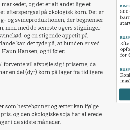
å markedet, og det er alt andet lige et
KVÆ
500-
t efterspørgsel på økologisk korn. Det er
bar
g- og svineproduktionen, der begrænser
star
rn, men med de seneste ugers stigninger
svinekød, og en stigende appetit på
BUSI
tlande kan det tyde på, at bunden er ved
Efte
opfo
 Haun Hansen, og tilføjer:
for 
l forvente vil afspejle sig i priserne, da
BUSI
 en del (dyr) korn på lager fra tidligere
Kon
mask
er som hestebønner og ærter kan ifølge
 pris, og den økologiske soja har allerede
nger i de sidste måneder.