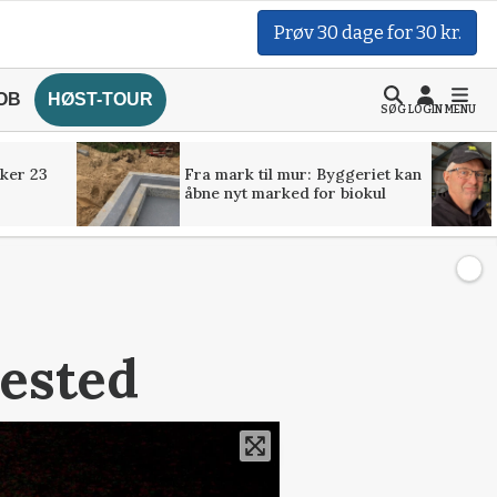
Prøv 30 dage for 30 kr.
OB
HØST-TOUR
SØG
LOGIN
MENU
ker 23
Fra mark til mur: Byggeriet kan
åbne nyt marked for biokul
dested