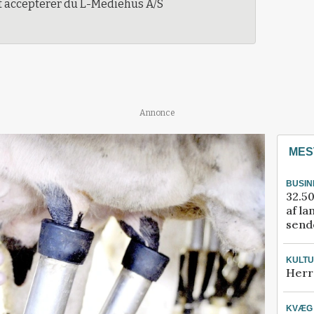
t accepterer du L-Mediehus A/S
Annonce
MES
BUSIN
32.50
af la
sende
KULT
Herr
KVÆG