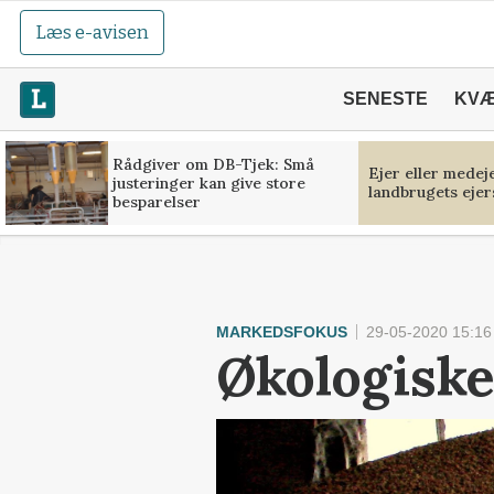
Læs e-avisen
SENESTE
KV
Rådgiver om DB-Tjek: Små
Ejer eller medej
justeringer kan give store
landbrugets ejer
besparelser
MARKEDSFOKUS
29-05-2020 15:16
Økologiske