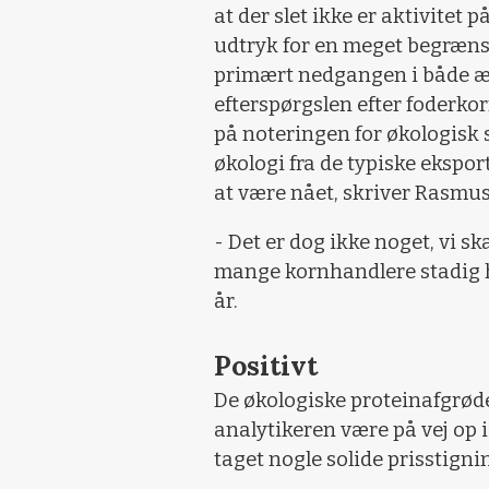
at der slet ikke er aktivitet p
udtryk for en meget begrænse
primært nedgangen i både æ
efterspørgslen efter foderko
på noteringen for økologisk 
økologi fra de typiske ekspor
at være nået, skriver Rasmus
- Det er dog ikke noget, vi ska
mange kornhandlere stadig har
år.
Positivt
De økologiske proteinafgrød
analytikeren være på vej op i
taget nogle solide prisstigni