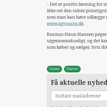
- Det er positiv læsning for 
ikke set den sidste prisstig
som man kan høre udlægge si
www.agroucra.dk
.
Rasmus Haun Hansen peger p
uigennemskueligt, og det kan
som køber og sælger, hvis ik
Finans
Planter
Få aktuelle nyhe