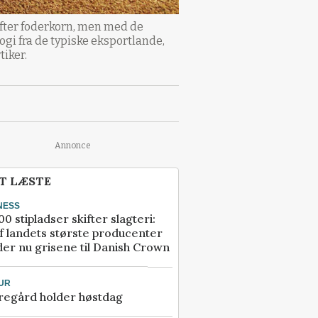
fter foderkorn, men med de
ogi fra de typiske eksportlande,
tiker.
Annonce
T LÆSTE
NESS
00 stipladser skifter slagteri:
f landets største producenter
er nu grisene til Danish Crown
UR
regård holder høstdag