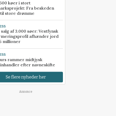
00 køer i stort
arksprojekt: Fra beskeden
 til store drømme
ESS
 salg af 3.000 søer: Vestfynsk
rmeringsprofil afhænder jord
5 millioner
ESS
urs rammer midtjysk
inhandler efter navneskifte
Se flere nyheder her
Annonce