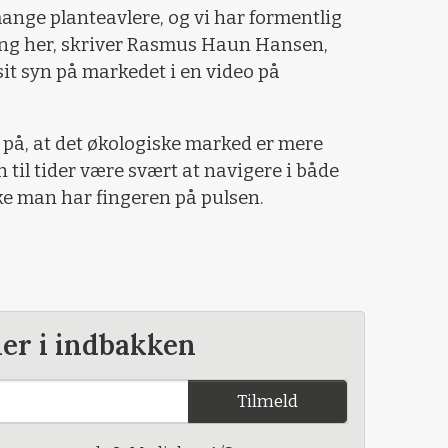
mange planteavlere, og vi har formentlig
ning her, skriver Rasmus Haun Hansen,
t syn på markedet i en video på
å, at det økologiske marked er mere
 til tider være svært at navigere i både
ke man har fingeren på pulsen.
der i indbakken
Tilmeld