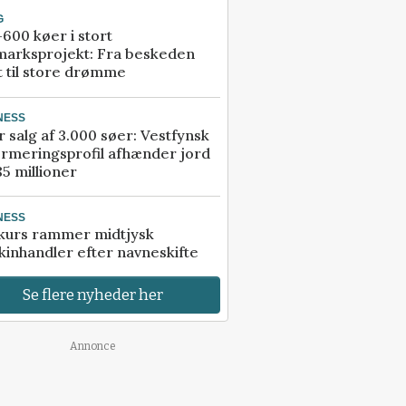
G
600 køer i stort
marksprojekt: Fra beskeden
t til store drømme
NESS
r salg af 3.000 søer: Vestfynsk
rmeringsprofil afhænder jord
85 millioner
NESS
kurs rammer midtjysk
inhandler efter navneskifte
Se flere nyheder her
Annonce