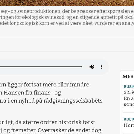
 æg- og svineproduktionen, der begrænser efterspørgslen e
ingen for økologisk svinekød, og en stigende appetit på økol
det for økologisk korn er ved at være nået, vurderer en analy
MES
rn ligger fortsat mere eller mindre
BUSI
32.5
n Hansen fra finans- og
En a
ura i en nyhed på rådgivningsselskabets
send
KULT
urligt, da større ordrer historisk først
Her
j og fremefter. Overraskende er det dog,