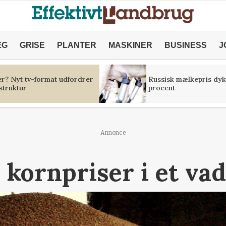
ÆG
GRISE
PLANTER
MASKINER
BUSINESS
J
er? Nyt tv-format udfordrer
Russisk mælkepris dyk
struktur
procent
Annonce
 kornpriser i et va