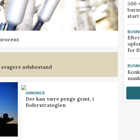
500-6
barm
start
BUSIN
Efter
 procent
opfo
for 8
 svagere avlsbestand
BUSIN
Konk
mask
ANNONCE
Der kan være penge gemt, i
foderstrategien