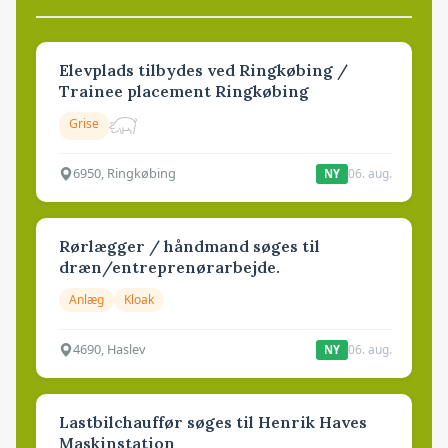
Elevplads tilbydes ved Ringkøbing /
Trainee placement Ringkøbing
Grise
6950, Ringkøbing
06. aug.
NY
Rørlægger / håndmand søges til
dræn/entreprenørarbejde.
Anlæg
Kloak
4690, Haslev
06. aug.
NY
Lastbilchauffør søges til Henrik Haves
Maskinstation