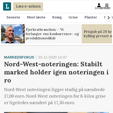
Læs e-avisen
LOGIN
MENU
Seneste
Mest læste
Kvæg
Grise
Planter
Mask
Fjerkræbranchen: - Vi
Prisgab på 20 kr
forlanger ens konkurrence- og
kylling presser 
produktionsvilkår
MARKEDSFOKUS
02-11-2020 14:37
Nord-West-noteringen: Stabilt
marked holder igen noteringen i
ro
Nord-West noteringen ligger stadig på uændrede
27,00 euro. Nord-West noteringen for 8-kilos grise
er ligeledes uændret på 17,50 euro.