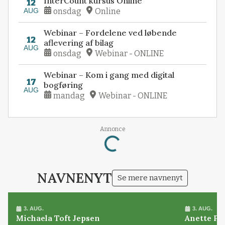
InterCount kursus Online
12
AUG
onsdag
Online
Webinar – Fordelene ved løbende
12
aflevering af bilag
AUG
onsdag
Webinar - ONLINE
Webinar – Kom i gang med digital
17
bogføring
AUG
mandag
Webinar - ONLINE
Annonce
Loading...
NAVNENYT
Se mere navnenyt
3. AUG.
3. AUG.
Michaela Toft Jepsen
Anette Pl