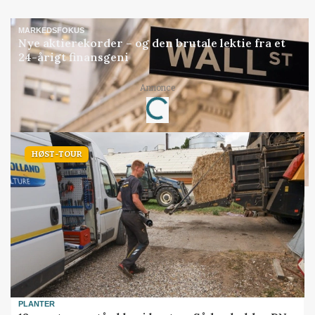
MARKEDSFOKUS
Nye aktierekorder – og den brutale lektie fra et
24-årigt finansgeni
Annonce
Loading...
HØST-TOUR
PLANTER