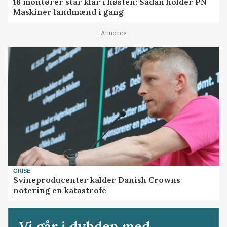
18 montører står klar i høsten: Sådan holder PN
Maskiner landmænd i gang
Annonce
GRISE
Svineproducenter kalder Danish Crowns
notering en katastrofe
Vi går i dybden med...