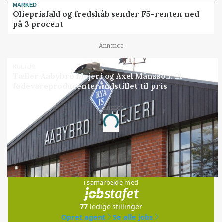
MARKED
Olieprisfald og fredshåb sender F5-renten ned
på 3 procent
Annonce
KULTUR
Tæller Aabybro Mejeri og Axel Månsson: 21
fødevareproducenter indstillet til pris
Annonce
Loading...
Jobs
i samarbejde med
77
ledige stillinger
Opret agent
Se alle jobs