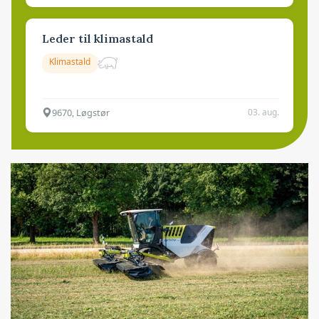
Leder til klimastald
Klimastald
9670, Løgstør
03. aug.