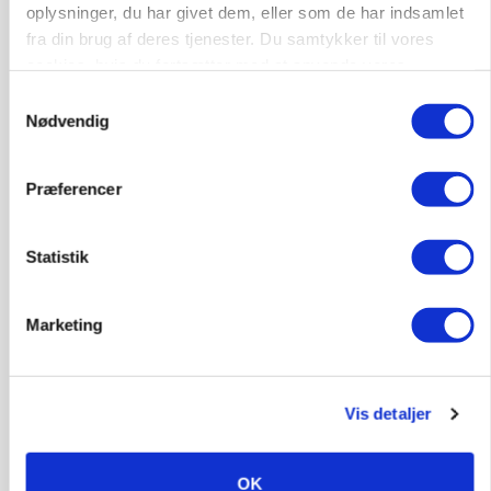
oplysninger, du har givet dem, eller som de har indsamlet
fra din brug af deres tjenester. Du samtykker til vores
cookies, hvis du fortsætter med at anvende vores
hjemmeside.
Samtykkevalg
Nødvendig
Præferencer
MARKEDSFOKUS
Prisgab på 20 kroner pr. kg vokser: Polsk kylling
presser markedet
Statistik
Annonce
Loading...
Marketing
Vis detaljer
OK