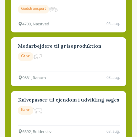
Godstransport
4700, Næstved
03. aug.
Medarbejdere til griseproduktion
Grise
9681, Ranum
03. aug.
Kalvepasser til ejendom i udvikling søges
Kalve
6392, Bolderslev
03. aug.