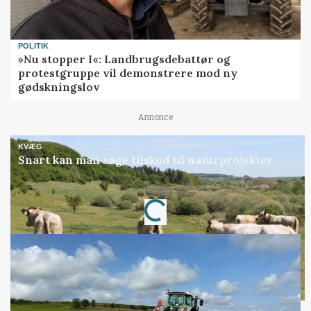
POLITIK
»Nu stopper I«: Landbrugsdebattør og
protestgruppe vil demonstrere mod ny
gødskningslov
Annonce
KVÆG
Snart kan man søge tilskud til naturprojekter
Annonce
Loading...