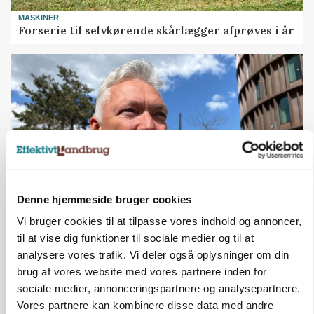
MASKINER
Forserie til selvkørende skårlægger afprøves i år
Denne hjemmeside bruger cookies
Vi bruger cookies til at tilpasse vores indhold og annoncer,
CAP-I-DANMARK
Fjerkræbranchen: - Vi forlanger ens
til at vise dig funktioner til sociale medier og til at
konkurrence- og produktionsvilkår
analysere vores trafik. Vi deler også oplysninger om din
brug af vores website med vores partnere inden for
sociale medier, annonceringspartnere og analysepartnere.
Vores partnere kan kombinere disse data med andre