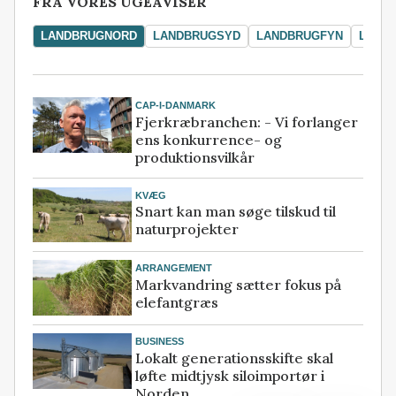
FRA VORES UGEAVISER
LANDBRUGNORD
LANDBRUGSYD
LANDBRUGFYN
LAND
CAP-I-DANMARK
Fjerkræbranchen: - Vi forlanger
ens konkurrence- og
produktionsvilkår
KVÆG
Snart kan man søge tilskud til
naturprojekter
ARRANGEMENT
Markvandring sætter fokus på
elefantgræs
BUSINESS
Lokalt generationsskifte skal
løfte midtjysk siloimportør i
Norden