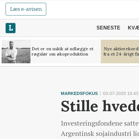
Læs e-avisen
SENESTE
KV
Det er en uskik at udlægge et
Nye aktierekorde
røgslør om økoproduktion
fra et 24-årigt f
MARKEDSFOKUS
03-07-2020 10:43
Stille hve
Investeringsfondene satte
Argentinsk sojaindustri li