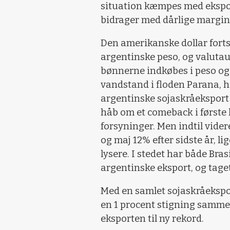
situation kæmpes med ekspor
bidrager med dårlige margin
Den amerikanske dollar fort
argentinske peso, og valuta
bønnerne indkøbes i peso og s
vandstand i floden Parana, h
argentinske sojaskråeksport 
håb om et comeback i første 
forsyninger. Men indtil vider
og maj 12% efter sidste år, l
lysere. I stedet har både Bra
argentinske eksport, og tage
Med en samlet sojaskråekspor
en 1 procent stigning samme
eksporten til ny rekord.