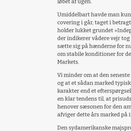
løbet af ugen.
Umiddelbart havde man kunn
covering i går, taget i betr
holder lukket grundet »Inde
der indikerer vådere vejr tog 
sætte sig på hænderne for n
om stabile konditioner for d
Markets.
Vi minder om at den seneste 
og at et sådan marked typisk
karakter end et efterspørgsel
en klar tendens til, at prisud
henover sæsonen for den ame
afviger dette års marked på i
Den sydamerikanske majsprod