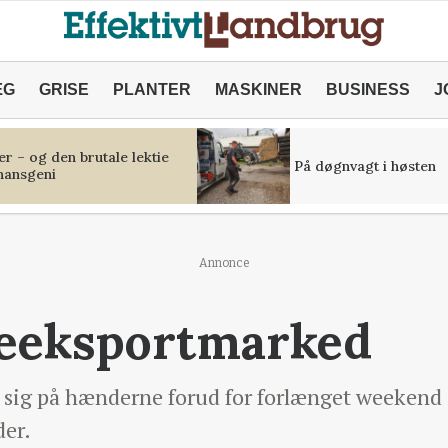
ÆG
GRISE
PLANTER
MASKINER
BUSINESS
J
r – og den brutale lektie
På døgnvagt i høsten
inansgeni
Annonce
deeksportmarked
 sig på hænderne forud for forlænget weekend 
der.