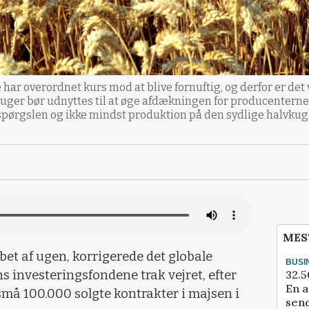
har overordnet kurs mod at blive fornuftig, og derfor er det 
e uger bør udnyttes til at øge afdækningen for producenter
erspørgslen og ikke mindst produktion på den sydlige halvkugl
MES
bet af ugen, korrigerede det globale
BUSI
32.5
s investeringsfondene trak vejret, efter
En a
små 100.000 solgte kontrakter i majsen i
send