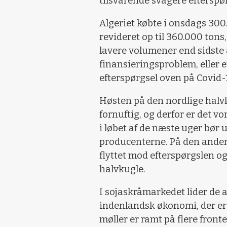
tilsvarende svagere efterspør
Algeriet købte i onsdags 300
revideret op til 360.000 tons
lavere volumener end sidste å
finansieringsproblem, eller 
efterspørgsel oven på Covid
Høsten på den nordlige halv
fornuftig, og derfor er det v
i løbet af de næste uger bør 
producenterne. På den anden 
flyttet mod efterspørgslen o
halvkugle.
I sojaskråmarkedet lider de
indenlandsk økonomi, der er 
møller er ramt på flere fron