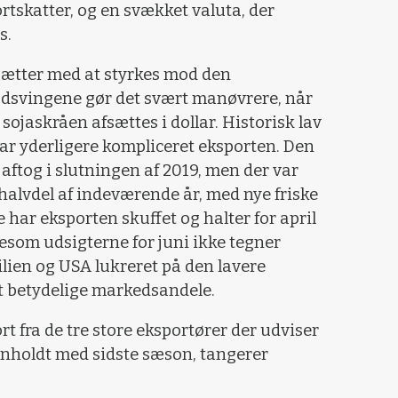
tskatter, og en svækket valuta, der
s.
sætter med at styrkes mod den
udsvingene gør det svært manøvrere, når
ojaskråen afsættes i dollar. Historisk lav
ar yderligere kompliceret eksporten. Den
aftog i slutningen af 2019, men der var
halvdel af indeværende år, med nye friske
e har eksporten skuffet og halter for april
igesom udsigterne for juni ikke tegner
silien og USA lukreret på den lavere
t betydelige markedsandele.
t fra de tre store eksportører der udviser
nholdt med sidste sæson, tangerer