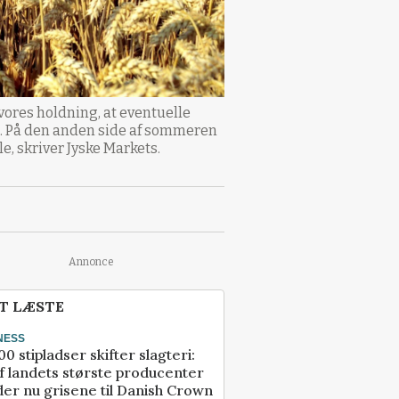
vores holdning, at eventuelle
ne. På den anden side af sommeren
e, skriver Jyske Markets.
Annonce
T LÆSTE
NESS
00 stipladser skifter slagteri:
f landets største producenter
er nu grisene til Danish Crown