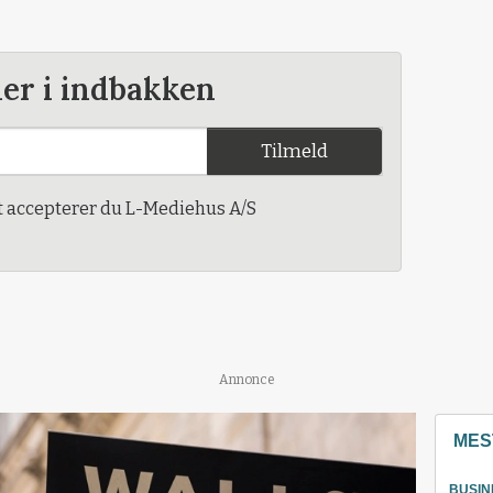
der i indbakken
Tilmeld
t accepterer du L-Mediehus A/S
Annonce
MES
BUSIN