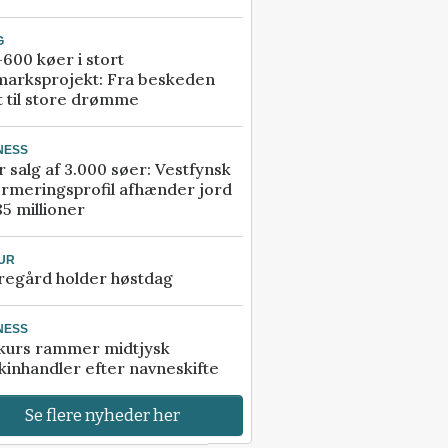
G
600 køer i stort
marksprojekt: Fra beskeden
t til store drømme
NESS
r salg af 3.000 søer: Vestfynsk
rmeringsprofil afhænder jord
85 millioner
UR
regård holder høstdag
NESS
kurs rammer midtjysk
inhandler efter navneskifte
Se flere nyheder her