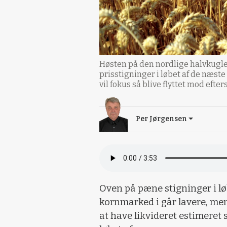
Høsten på den nordlige halvkugle 
prisstigninger i løbet af de næst
vil fokus så blive flyttet mod eft
Per Jørgensen
Oven på pæne stigninger i lø
kornmarked i går lavere, men
at have likvideret estimeret 