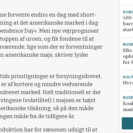
KVÆ
e forvente endnu en dag med short-
500-
agtning at det amerikanske marked i dag
bar
star
pendence Day«. Men nye vejrprognoser
toppen af uroen, og fik fondene til at
BUSI
uværende, lige som der er forventninger
Efte
en amerikanske majs, skriver Jyske
opfo
for 
tids prisstigninger er forsyningsdrevet,
KULT
Her
 er af kortere og mindre vedvarende
sdrevet marked. Helt traditionelt er der
BUSI
svingene (volatilitet) i majsen er højst
Kon
rikanske tilsåning, så på den måde
mask
ngen måde fra de tidligere år.
uktion har for sæsonen udsigt til at