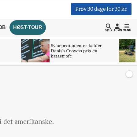
Prøv 30 dage for 30 kr.
OB
HØST-TOUR
SØG
LOGIN
MENU
Svineproducenter kalder
Danish Crowns pris en
katastrofe
i det amerikanske.