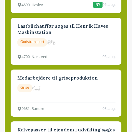
4690, Haslev
06. aug.
NY
Lastbilchauffør søges til Henrik Haves
Maskinstation
Godstransport
4700, Næstved
03. aug.
Medarbejdere til griseproduktion
Grise
9681, Ranum
03. aug.
Kalvepasser til ejendom i udvikling søges