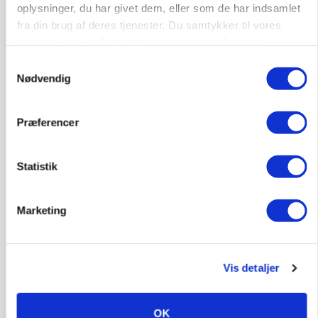
oplysninger, du har givet dem, eller som de har indsamlet
fra din brug af deres tjenester. Du samtykker til vores
cookies, hvis du fortsætter med at anvende vores
hjemmeside.
Samtykkevalg
HØST-TOUR
Nødvendig
Præferencer
Statistik
Marketing
PLANTER
På døgnvagt i høsten
Vis detaljer
Annonce
OK