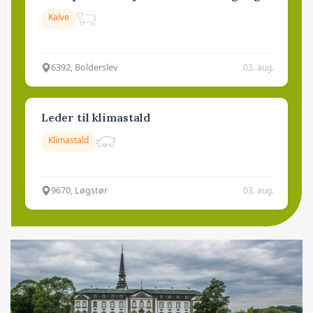
Kalve
6392, Bolderslev
03. aug.
Leder til klimastald
Klimastald
9670, Løgstør
03. aug.