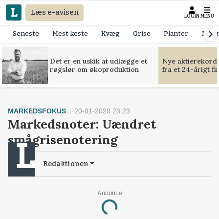
Læs e-avisen
LOGIN
MENU
Seneste
Mest læste
Kvæg
Grise
Planter
Mask
Det er en uskik at udlægge et
Nye aktierekorde
røgslør om økoproduktion
fra et 24-årigt f
MARKEDSFOKUS
20-01-2020 23:23
Markedsnoter: Uændret
smågrisenotering
Redaktionen
Annonce
Loading...