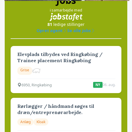
Jobs
i samarbejde med
81
ledige stillinger
Opret agent
Se alle jobs
Elevplads tilbydes ved Ringkøbing /
Trainee placement Ringkøbing
Grise
6950, Ringkøbing
06. aug.
NY
Rørlægger / håndmand søges til
dræn/entreprenørarbejde.
Anlæg
Kloak