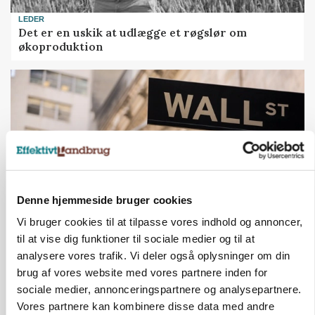
LEDER
Det er en uskik at udlægge et røgslør om
økoproduktion
Denne hjemmeside bruger cookies
Vi bruger cookies til at tilpasse vores indhold og annoncer,
til at vise dig funktioner til sociale medier og til at
MARKEDSFOKUS
Nye aktierekorder – og den brutale lektie fra et
analysere vores trafik. Vi deler også oplysninger om din
24-årigt finansgeni
brug af vores website med vores partnere inden for
Loading...
sociale medier, annonceringspartnere og analysepartnere.
Annonce
Vores partnere kan kombinere disse data med andre