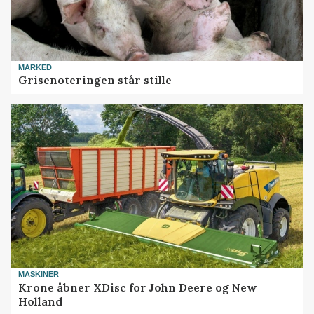
MARKED
Grisenoteringen står stille
MASKINER
Krone åbner XDisc for John Deere og New
Holland