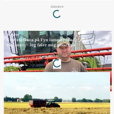
Loading...
Annonce
PLANTER
Kvælstofkaos på Fyn lammer landmænds
såplaner: - Jeg føler mig pisset på
Loading...
Annonce