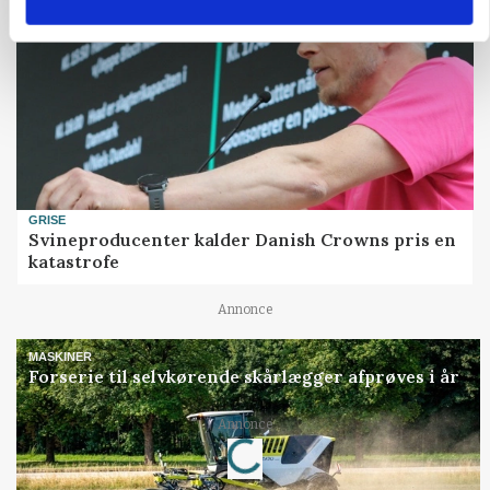
GRISE
Svineproducenter kalder Danish Crowns pris en
katastrofe
Annonce
MASKINER
Forserie til selvkørende skårlægger afprøves i år
Loading...
Annonce