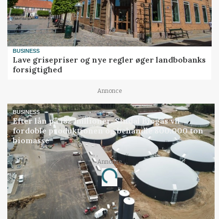
BUSINESS
Lave grisepriser og nye regler øger landbobanks
forsigtighed
Annonce
BUSINESS
Efter lån på 182 millioner: Sindal Biogas vil
fordoble produktionen og behandle 800.000 ton
biomasse
Annonce
Loading...