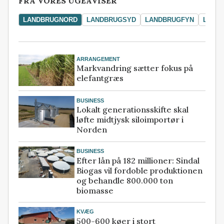
FRA VORES UGEAVISER
LANDBRUGNORD
LANDBRUGSYD
LANDBRUGFYN
LAND
ARRANGEMENT
Markvandring sætter fokus på
elefantgræs
BUSINESS
Lokalt generationsskifte skal
løfte midtjysk siloimportør i
Norden
BUSINESS
Efter lån på 182 millioner: Sindal
Biogas vil fordoble produktionen
og behandle 800.000 ton
biomasse
KVÆG
500-600 køer i stort