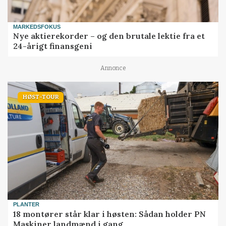
MARKEDSFOKUS
Nye aktierekorder – og den brutale lektie fra et
24-årigt finansgeni
Annonce
HØST-TOUR
PLANTER
18 montører står klar i høsten: Sådan holder PN
Maskiner landmænd i gang