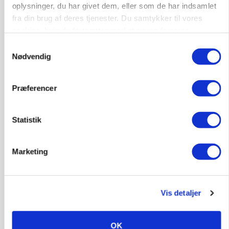
oplysninger, du har givet dem, eller som de har indsamlet
fra din brug af deres tjenester. Du samtykker til vores
cookies, hvis du fortsætter med at anvende vores
hjemmeside.
Samtykkevalg
Nødvendig
Præferencer
PLANTER
Før såmaskinen kører: Her er efterårets største
Statistik
skadedyrsrisici
Marketing
Vis detaljer
OK