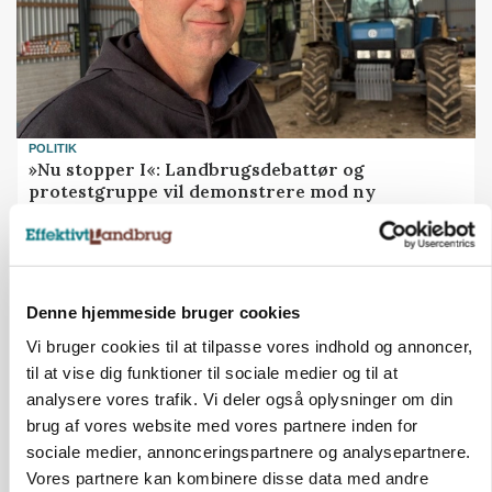
POLITIK
»Nu stopper I«: Landbrugsdebattør og
protestgruppe vil demonstrere mod ny
gødskningslov
Annonce
KVÆG
Denne hjemmeside bruger cookies
Snart kan man søge tilskud til naturprojekter
Vi bruger cookies til at tilpasse vores indhold og annoncer,
til at vise dig funktioner til sociale medier og til at
Annonce
analysere vores trafik. Vi deler også oplysninger om din
Loading...
brug af vores website med vores partnere inden for
sociale medier, annonceringspartnere og analysepartnere.
Vores partnere kan kombinere disse data med andre