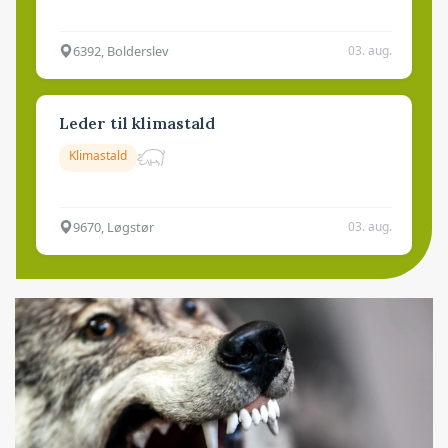
6392, Bolderslev
03. aug.
Leder til klimastald
Klimastald
9670, Løgstør
03. aug.