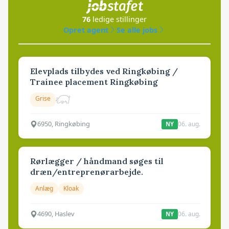
76
ledige stillinger
Opret agent
Se alle jobs
Elevplads tilbydes ved Ringkøbing /
Trainee placement Ringkøbing
Grise
6950, Ringkøbing
06. aug.
NY
Rørlægger / håndmand søges til
dræn/entreprenørarbejde.
Anlæg
Kloak
4690, Haslev
06. aug.
NY