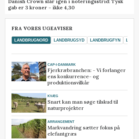
Danish Crown slår igen i noteringsstrid: Tysk
gab er 3 kroner – ikke 4,30
FRA VORES UGEAVISER
LANDBRUGNORD
LANDBRUGSYD
LANDBRUGFYN
LAND
CAP-I-DANMARK
Fjerkræbranchen: - Vi forlanger
ens konkurrence- og
produktionsvilkår
KVÆG
Snart kan man søge tilskud til
naturprojekter
ARRANGEMENT
Markvandring sætter fokus på
elefantgræs