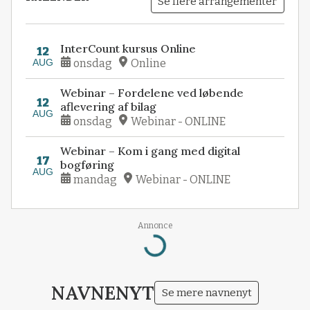
Se flere arrangementer
InterCount kursus Online
12
AUG
onsdag
Online
Webinar – Fordelene ved løbende
12
aflevering af bilag
AUG
onsdag
Webinar - ONLINE
Webinar – Kom i gang med digital
17
bogføring
AUG
mandag
Webinar - ONLINE
Annonce
Loading...
NAVNENYT
Se mere navnenyt