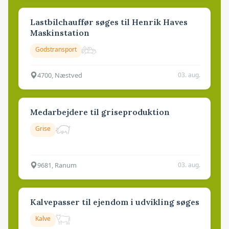
Lastbilchauffør søges til Henrik Haves
Maskinstation
Godstransport
4700, Næstved
03. aug.
Medarbejdere til griseproduktion
Grise
9681, Ranum
03. aug.
Kalvepasser til ejendom i udvikling søges
Kalve