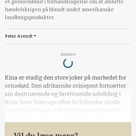
et gennembrud i forhandlingerne om at afslutte
handelskrigen på blandt andet amerikanske
landbrugsprodukter.
Peter Arendt
Loading...
Annonce
Kina er stadig den store joker på markedet for
svinekød. Den afrikanske svinepest fortsætter
sin destruerende og faretruende udvikling i
Kina, hvor hver uge efter forlydender skulle
byde på nye fund af den frygtede sygdom for
grise. Nu skulle man så forvente at alene
udbredelsen af svinepest i Kina ville fungere
Vil du læse mere?
som en bombe under svinepriserne over alt i