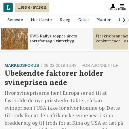
Læs e-avisen
LOGIN
MENU
Seneste
Mest læste
Kvæg
Grise
Planter
Mask
KWS Rallys topper årets
Fjerkræbranchen:
sortsforsøg i vinterbyg
konkurrence- og
MARKEDSFOKUS
26-02-2019 16:49
FOR ABONNENTER
Ubekendte faktorer holder
svineprisen nede
Hvor svinepriserne her i Europa ser ud til at
fastholde de nye prisstærke takter, så kan
svineprisen i USA ikke for alvor komme op. Dette
til trods fo,r at den afrikanske svinepest i Kina
bredder sig og til trods for at Kina og USA er tæt på