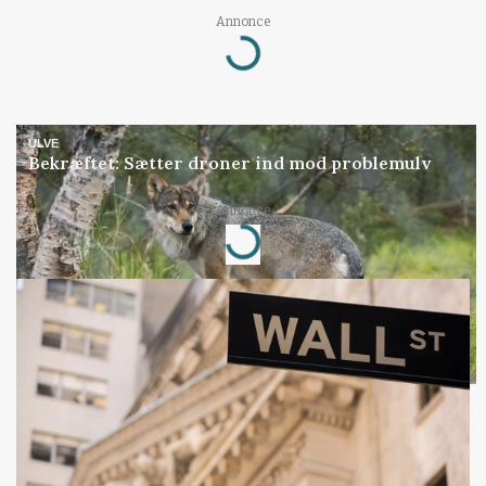
Annonce
Loading...
ULVE
Bekræftet: Sætter droner ind mod problemulv
Annonce
Loading...