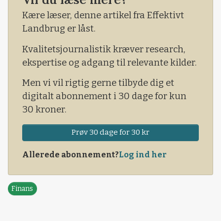
verden. For alt andet lige vil det betyde, at Kina
Kære læser, denne artikel fra Effektivt
på et tidspunkt, før eller siden, skal ud og k&
Landbrug er låst.
Kvalitetsjournalistik kræver research,
ekspertise og adgang til relevante kilder.
Men vi vil rigtig gerne tilbyde dig et
digitalt abonnement i 30 dage for kun
30 kroner.
Prøv 30 dage for 30 kr
Allerede abonnement?
Log ind her
Finans