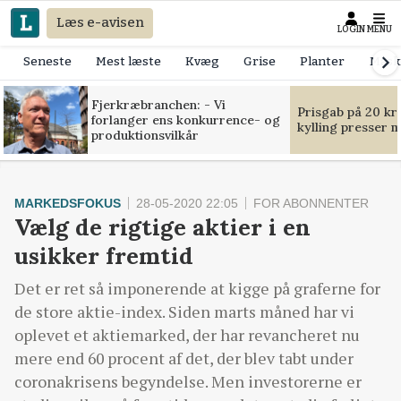
Læs e-avisen
LOGIN
MENU
Seneste
Mest læste
Kvæg
Grise
Planter
Mask
Fjerkræbranchen: - Vi
Prisgab på 20 kr
forlanger ens konkurrence- og
kylling presser 
produktionsvilkår
MARKEDSFOKUS
28-05-2020 22:05
FOR ABONNENTER
Vælg de rigtige aktier i en
usikker fremtid
Det er ret så imponerende at kigge på graferne for
de store aktie-index. Siden marts måned har vi
oplevet et aktiemarked, der har revancheret nu
mere end 60 procent af det, der blev tabt under
coronakrisens begyndelse. Men investorerne er