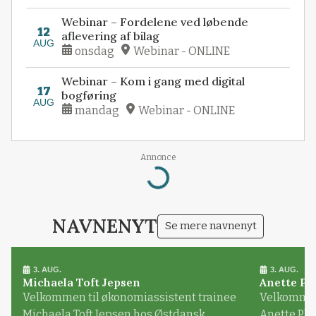
Webinar – Fordelene ved løbende
12
aflevering af bilag
AUG
onsdag
Webinar - ONLINE
Webinar – Kom i gang med digital
17
bogføring
AUG
mandag
Webinar - ONLINE
Annonce
Loading...
NAVNENYT
Se mere navnenyt
3. AUG.
3. AUG.
Michaela Toft Jepsen
Anette Pl
Velkommen til økonomiassistent trainee
Velkommen 
Michaela Toft Jepsen hos Østdansk
Anette Pl