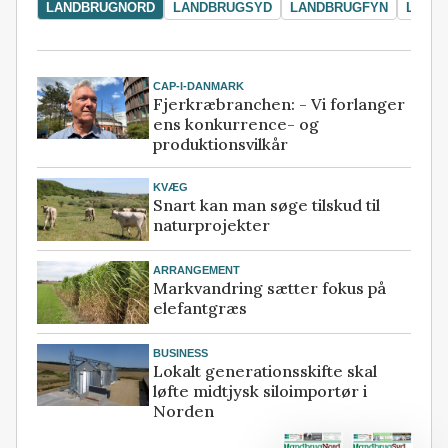
LANDBRUGNORD
LANDBRUGSYD
LANDBRUGFYN
LAND
CAP-I-DANMARK
Fjerkræbranchen: - Vi forlanger
ens konkurrence- og
produktionsvilkår
KVÆG
Snart kan man søge tilskud til
naturprojekter
ARRANGEMENT
Markvandring sætter fokus på
elefantgræs
BUSINESS
Lokalt generationsskifte skal
løfte midtjysk siloimportør i
Norden