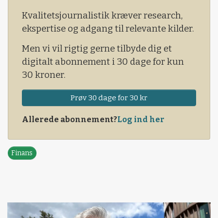
stopper for en rekordlang optur.
Kvalitetsjournalistik kræver research,
ekspertise og adgang til relevante kilder.
Men vi vil rigtig gerne tilbyde dig et
digitalt abonnement i 30 dage for kun
30 kroner.
Prøv 30 dage for 30 kr
Allerede abonnement?
Log ind her
Finans