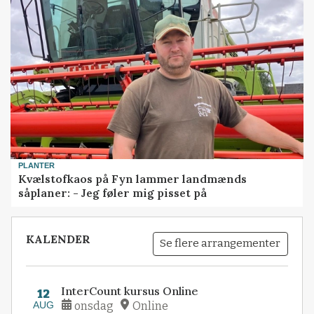
PLANTER
Kvælstofkaos på Fyn lammer landmænds
såplaner: - Jeg føler mig pisset på
KALENDER
Se flere arrangementer
InterCount kursus Online
12
AUG
onsdag
Online