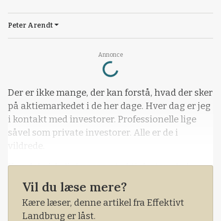
Peter Arendt
Loading...
Annonce
Der er ikke mange, der kan forstå, hvad der sker
på aktiemarkedet i de her dage. Hver dag er jeg
i kontakt med investorer. Professionelle lige
såvel som private investorer. Alle er de i
vildrede.
Kan det virkeligt passe, at aktiefesten skal
begynde igen. Vi kan konstatere, at
Vil du læse mere?
aktiemarkedet går op, og det har
Kære læser, denne artikel fra Effektivt
aktiemarkedet generelt set gjort siden marts
Landbrug er låst.
måned, efter at coronakrisen satte en brat