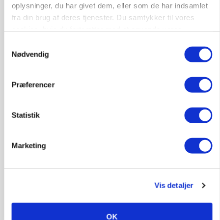
oplysninger, du har givet dem, eller som de har indsamlet
fra din brug af deres tjenester. Du samtykker til vores
cookies, hvis du fortsætter med at anvende vores
hjemmeside.
Samtykkevalg
Nødvendig
KVÆG
Snart kan man søge tilskud til naturprojekter
Præferencer
Annonce
PLANTER
Statistik
Før såmaskinen kører: Her er efterårets største
skadedyrsrisici
Marketing
Annonce
Loading...
Vis detaljer
OK