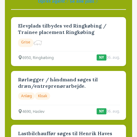
Opret agent
Se alle jobs
Elevplads tilbydes ved Ringkøbing /
Trainee placement Ringkøbing
Grise
6950, Ringkøbing
06. aug.
NY
Rørlægger / håndmand søges til
dræn/entreprenørarbejde.
Anlæg
Kloak
4690, Haslev
06. aug.
NY
Lastbilchauffør søges til Henrik Haves