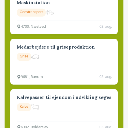
Maskinstation
Godstransport
4700, Næstved
03. aug.
Medarbejdere til griseproduktion
Grise
9681, Ranum
03. aug.
Kalvepasser til ejendom i udvikling søges
Kalve
6392, Bolderslev
03. aug.