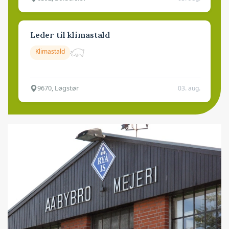
Leder til klimastald
Klimastald
9670, Løgstør
03. aug.