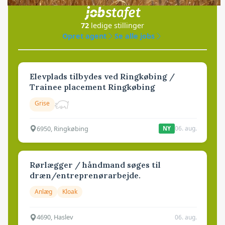
i samarbejde med
72
ledige stillinger
Opret agent
Se alle jobs
Elevplads tilbydes ved Ringkøbing /
Trainee placement Ringkøbing
Grise
6950, Ringkøbing
06. aug.
NY
Rørlægger / håndmand søges til
dræn/entreprenørarbejde.
Anlæg
Kloak
4690, Haslev
06. aug.