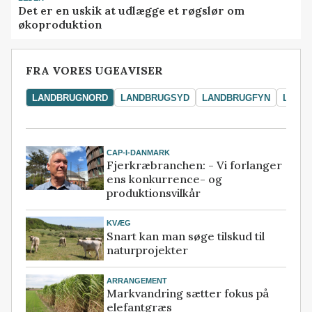
Det er en uskik at udlægge et røgslør om
økoproduktion
FRA VORES UGEAVISER
LANDBRUGNORD
LANDBRUGSYD
LANDBRUGFYN
LAND
CAP-I-DANMARK
Fjerkræbranchen: - Vi forlanger
ens konkurrence- og
produktionsvilkår
KVÆG
Snart kan man søge tilskud til
naturprojekter
ARRANGEMENT
Markvandring sætter fokus på
elefantgræs