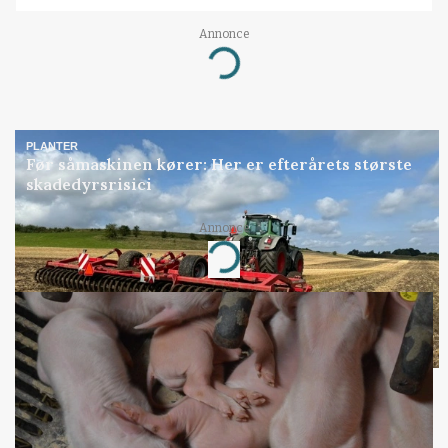
Annonce
Loading...
PLANTER
Før såmaskinen kører: Her er efterårets største
skadedyrsrisici
Annonce
Loading...