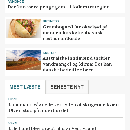
ANNONCE
Der kan være penge gemt, i foderstrategien
BUSINESS
Grambogård får oksekød på
menuen hos københavnsk
restaurantkæde
KULTUR
Australske landmænd tackler
vandmangel og klima: Det kan
danske bedrifter lære
MEST LÆSTE
SENESTE NYT
ULVE
Landmand vågnede ved lyden af skrigende kvier:
Ulven stod på foderbordet
ULVE
Lille hund blev dræbt af ulv i Vestjylland