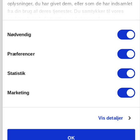
oplysninger, du har givet dem, eller som de har indsamlet
fra din brug af deres tjenester. Du samtykker til vores
cookies, hvis du fortsætter med at anvende vores
hjemmeside.
Samtykkevalg
CAP-I-DANMARK
Nødvendig
Fjerkræbranchen: - Vi forlanger ens
konkurrence- og produktionsvilkår
Præferencer
Statistik
Marketing
Vis detaljer
LEDER
Kun landbruget selv kan beslutte, om man vil
OK