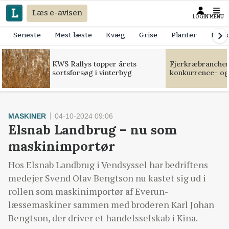
Læs e-avisen
LOGIN
MENU
Seneste
Mest læste
Kvæg
Grise
Planter
Mask
KWS Rallys topper årets
Fjerkræbranchen:
sortsforsøg i vinterbyg
konkurrence- og
MASKINER
04-10-2024 09:06
Elsnab Landbrug – nu som
maskinimportør
Hos Elsnab Landbrug i Vendsyssel har bedriftens
medejer Svend Olav Bengtson nu kastet sig ud i
rollen som maskinimportør af Everun-
læssemaskiner sammen med broderen Karl Johan
Bengtson, der driver et handelsselskab i Kina.