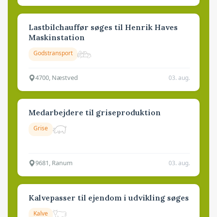
Lastbilchauffør søges til Henrik Haves
Maskinstation
Godstransport
4700, Næstved
03. aug.
Medarbejdere til griseproduktion
Grise
9681, Ranum
03. aug.
Kalvepasser til ejendom i udvikling søges
Kalve