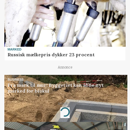
MARKED
Russisk mælkepris dykker 23 procent
Annonce
BUSINESS
Fra mark til mur: Byggeriet kan åbne nyt
marked for biokul
Annonce
Loading...