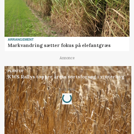
ARRANGEMENT
Markvandring sætter fokus på elefantgræs
Annonce
PLANTER
KWS Rallys topper årets sortsforsøg i vinterbyg
Loading...
Annonce
Jobs