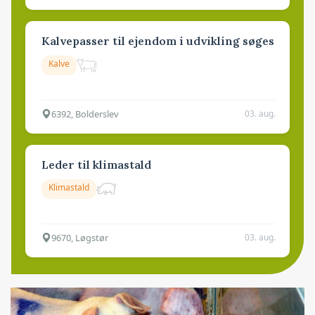
Kalvepasser til ejendom i udvikling søges
Kalve
6392, Bolderslev
03. aug.
Leder til klimastald
Klimastald
9670, Løgstør
03. aug.