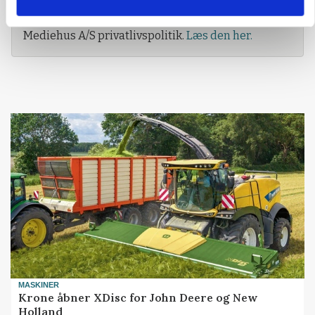
Ved tilmelding af nyhedsbrevet accepterer du L-
Mediehus A/S privatlivspolitik.
Læs den her.
MASKINER
Krone åbner XDisc for John Deere og New
Holland