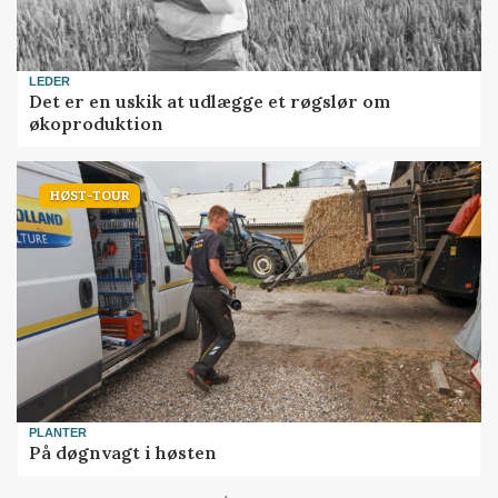
LEDER
Det er en uskik at udlægge et røgslør om
økoproduktion
HØST-TOUR
PLANTER
På døgnvagt i høsten