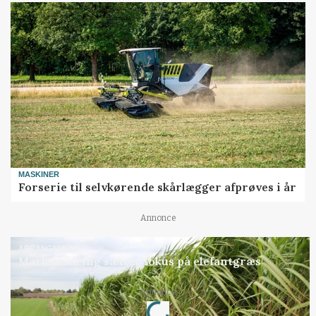
MASKINER
Forserie til selvkørende skårlægger afprøves i år
Annonce
ARRANGEMENT
Markvandring sætter fokus på elefantgræs
Loading...
Annonce