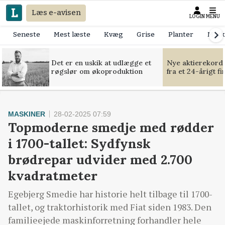
Læs e-avisen
LOGIN
MENU
Seneste
Mest læste
Kvæg
Grise
Planter
Mask
Det er en uskik at udlægge et
Nye aktierekorde
røgslør om økoproduktion
fra et 24-årigt f
MASKINER
28-02-2025 07:59
Topmoderne smedje med rødder
i 1700-tallet: Sydfynsk
brødrepar udvider med 2.700
kvadratmeter
Egebjerg Smedie har historie helt tilbage til 1700-
tallet, og traktorhistorik med Fiat siden 1983. Den
familieejede maskinforretning forhandler hele