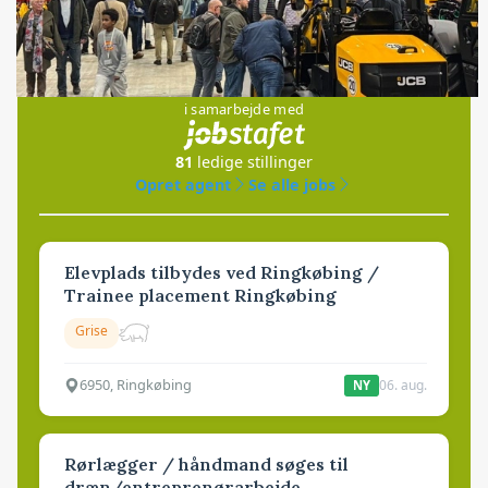
Jobs
i samarbejde med
81
ledige stillinger
Opret agent
Se alle jobs
Elevplads tilbydes ved Ringkøbing /
Trainee placement Ringkøbing
Grise
6950, Ringkøbing
06. aug.
NY
Rørlægger / håndmand søges til
dræn/entreprenørarbejde.