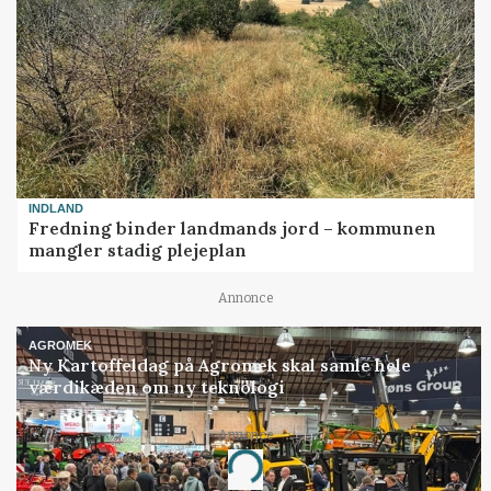
INDLAND
Fredning binder landmands jord – kommunen
mangler stadig plejeplan
Annonce
AGROMEK
Ny Kartoffeldag på Agromek skal samle hele
værdikæden om ny teknologi
Annonce
Loading...