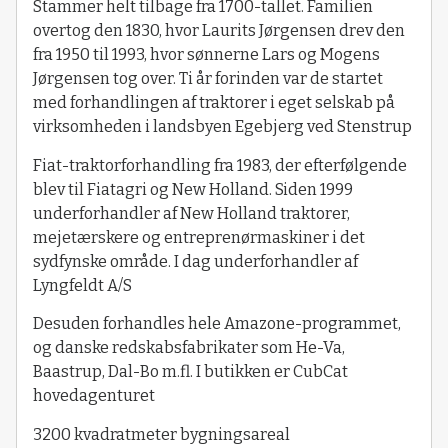
Stammer helt tilbage fra 1700-tallet. Familien
overtog den 1830, hvor Laurits Jørgensen drev den
fra 1950 til 1993, hvor sønnerne Lars og Mogens
Jørgensen tog over. Ti år forinden var de startet
med forhandlingen af traktorer i eget selskab på
virksomheden i landsbyen Egebjerg ved Stenstrup
Fiat-traktorforhandling fra 1983, der efterfølgende
blev til Fiatagri og New Holland. Siden 1999
underforhandler af New Holland traktorer,
mejetærskere og entreprenørmaskiner i det
sydfynske område. I dag underforhandler af
Lyngfeldt A/S
Desuden forhandles hele Amazone-programmet,
og danske redskabsfabrikater som He-Va,
Baastrup, Dal-Bo m.fl. I butikken er CubCat
hovedagenturet
3200 kvadratmeter bygningsareal