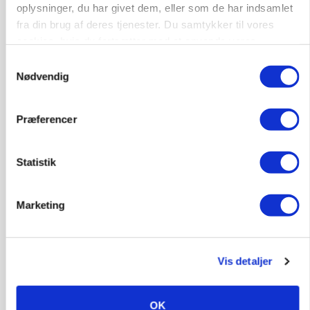
oplysninger, du har givet dem, eller som de har indsamlet
fra din brug af deres tjenester. Du samtykker til vores
cookies, hvis du fortsætter med at anvende vores
hjemmeside.
Samtykkevalg
Nødvendig
Præferencer
I den nye butiks- og lagerafdeling ses Bent Knudsen (i
baggrunden) i færd med at betjene robot-højlageret
Statistik
med New Holland-reservedele og Anders
Christoffersen med udpakning af reservedele.
Marketing
Maskiner
Få aktuelle nyheder i indbakken
Vis detaljer
Tilmeld
OK