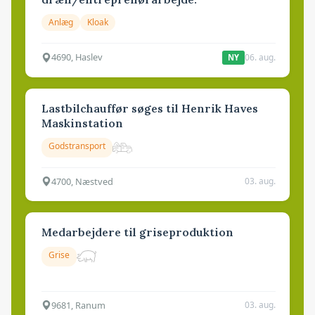
Anlæg
Kloak
4690, Haslev
06. aug.
NY
Lastbilchauffør søges til Henrik Haves
Maskinstation
Godstransport
4700, Næstved
03. aug.
Medarbejdere til griseproduktion
Grise
9681, Ranum
03. aug.