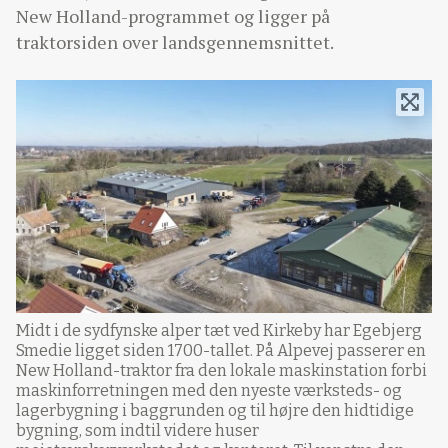
New Holland-programmet og ligger på
traktorsiden over landsgennemsnittet.
Midt i de sydfynske alper tæt ved Kirkeby har Egebjerg
Smedie ligget siden 1700-tallet. På Alpevej passerer en
New Holland-traktor fra den lokale maskinstation forbi
maskinforretningen med den nyeste værksteds- og
lagerbygning i baggrunden og til højre den hidtidige
bygning, som indtil videre huser