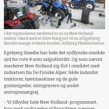
I det topmoderne værksted er en ny New Holland-
traktor i færd med at blive klargjort til en af Egebjerg
Smedie mange trofaste kunder, Solbjerg Maskinstation.
Egebjerg Smedie har hele det sydfynske område
syd for rute 8 som salgsdistrikt. Og som nævnt
markerer New Holland sig flot i området med
indsatsen fra De Fynske Alper, både indenfor
traktorer, høstmaskiner og de gule
gummigeder, minigravere og andet
entreprenørgrej.
- Vi tilbyder hele New Holland-programmet,
kun med undtagelse af finsnittere, nævner