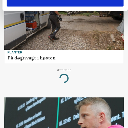
PLANTER
På døgnvagt i høsten
Annonce
Loading...