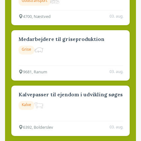
Godstransport
4700, Næstved
03. aug.
Medarbejdere til griseproduktion
Grise
9681, Ranum
03. aug.
Kalvepasser til ejendom i udvikling søges
Kalve
6392, Bolderslev
03. aug.