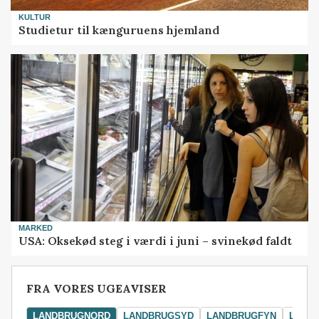
KULTUR
Studietur til kænguruens hjemland
MARKED
USA: Oksekød steg i værdi i juni – svinekød faldt
FRA VORES UGEAVISER
LANDBRUGNORD
LANDBRUGSYD
LANDBRUGFYN
LAND