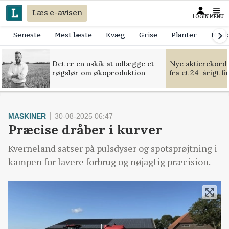
Læs e-avisen
LOGIN
MENU
Seneste
Mest læste
Kvæg
Grise
Planter
Mask
Det er en uskik at udlægge et
Nye aktierekorde
røgslør om økoproduktion
fra et 24-årigt f
MASKINER
30-08-2025 06:47
Præcise dråber i kurver
Kverneland satser på pulsdyser og spotsprøjtning i
kampen for lavere forbrug og nøjagtig præcision.