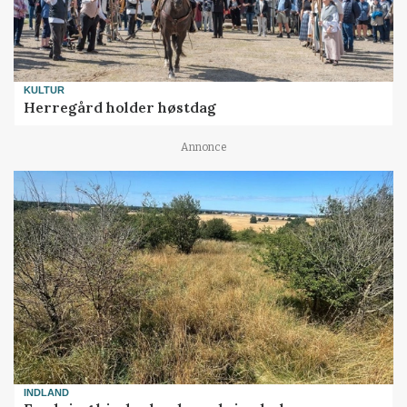
KULTUR
Herregård holder høstdag
Annonce
INDLAND