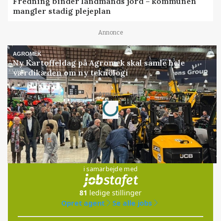
Fredning binder landmands jord – kommunen
mangler stadig plejeplan
Annonce
AGROMEK
Ny Kartoffeldag på Agromek skal samle hele
værdikæden om ny teknologi
Loading...
Annonce
Jobs
i samarbejde med
81
ledige stillinger
Opret agent
Se alle jobs