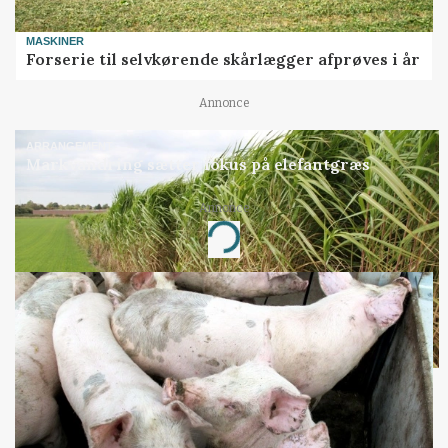
MASKINER
Forserie til selvkørende skårlægger afprøves i år
Annonce
ARRANGEMENT
Markvandring sætter fokus på elefantgræs
Annonce
Loading...