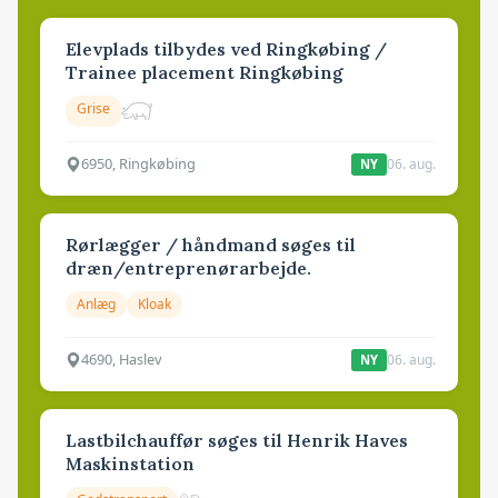
Elevplads tilbydes ved Ringkøbing /
Trainee placement Ringkøbing
Grise
6950, Ringkøbing
06. aug.
NY
Rørlægger / håndmand søges til
dræn/entreprenørarbejde.
Anlæg
Kloak
4690, Haslev
06. aug.
NY
Lastbilchauffør søges til Henrik Haves
Maskinstation