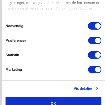
oplysninger, du har givet dem, eller som de har indsamlet
Danish Crown slår igen i noteringsstrid: Tysk
fra din brug af deres tjenester. Du samtykker til vores
gab er 3 kroner – ikke 4,30
cookies, hvis du fortsætter med at anvende vores
hjemmeside.
Samtykkevalg
Nødvendig
Præferencer
Statistik
Marketing
LEDER
Det er en uskik at udlægge et røgslør om
økoproduktion
Vis detaljer
HØST-TOUR
OK