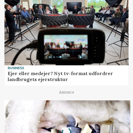
BUSINESS
Ejer eller medejer? Nyt tv-format udfordrer
landbrugets ejerstruktur
Annonce
MARKED
Russisk mælkepris dykker 23 procent
Annonce
Loading...