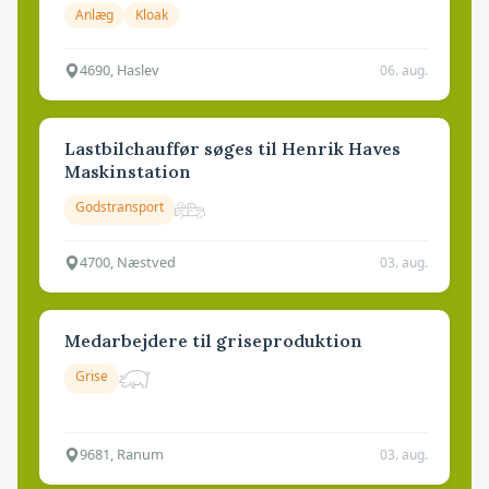
Anlæg
Kloak
4690, Haslev
06. aug.
Lastbilchauffør søges til Henrik Haves
Maskinstation
Godstransport
4700, Næstved
03. aug.
Medarbejdere til griseproduktion
Grise
9681, Ranum
03. aug.