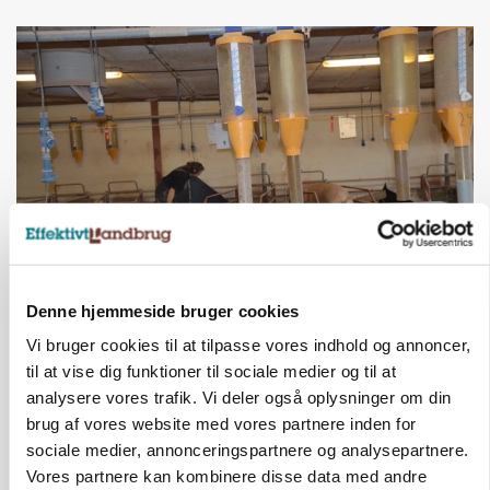
GRISE
Denne hjemmeside bruger cookies
Rådgiver om DB-Tjek: Små justeringer kan give
store besparelser
Vi bruger cookies til at tilpasse vores indhold og annoncer,
til at vise dig funktioner til sociale medier og til at
Annonce
analysere vores trafik. Vi deler også oplysninger om din
brug af vores website med vores partnere inden for
sociale medier, annonceringspartnere og analysepartnere.
Vores partnere kan kombinere disse data med andre