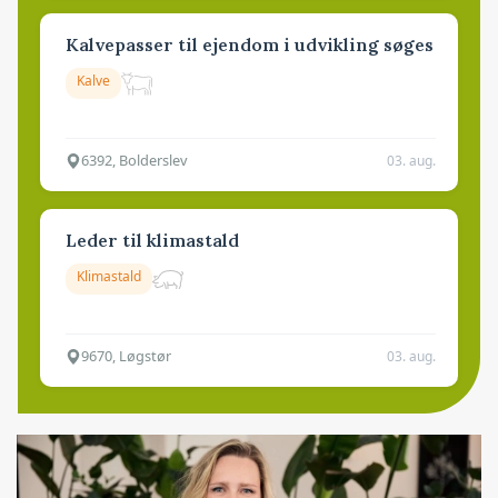
Kalvepasser til ejendom i udvikling søges
Kalve
6392, Bolderslev
03. aug.
Leder til klimastald
Klimastald
9670, Løgstør
03. aug.