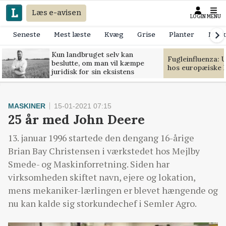
Læs e-avisen
LOGIN
MENU
Seneste
Mest læste
Kvæg
Grise
Planter
Mask
Kun landbruget selv kan
Fugleinfluenza: 
beslutte, om man vil kæmpe
hos europæiske 
juridisk for sin eksistens
MASKINER
15-01-2021 07:15
25 år med John Deere
13. januar 1996 startede den dengang 16-årige
Brian Bay Christensen i værkstedet hos Mejlby
Smede- og Maskinforretning. Siden har
virksomheden skiftet navn, ejere og lokation,
mens mekaniker-lærlingen er blevet hængende og
nu kan kalde sig storkundechef i Semler Agro.