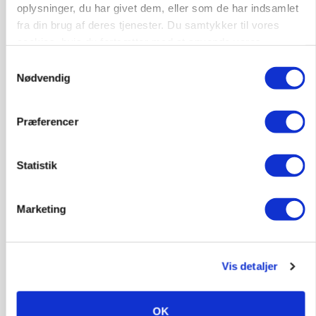
oplysninger, du har givet dem, eller som de har indsamlet
fra din brug af deres tjenester. Du samtykker til vores
cookies, hvis du fortsætter med at anvende vores
hjemmeside.
Samtykkevalg
Nødvendig
Præferencer
BUSINESS
Grambogård får oksekød på menuen hos
københavnsk restaurantkæde
Statistik
Annonce
Marketing
KULTUR
Australske landmænd tackler vandmangel og
klima: Det kan danske bedrifter lære
Loading...
Vis detaljer
Annonce
OK