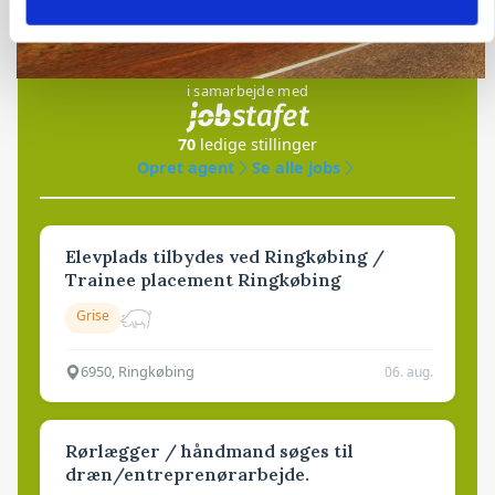
Jobs
i samarbejde med
70
ledige stillinger
Opret agent
Se alle jobs
Elevplads tilbydes ved Ringkøbing /
Trainee placement Ringkøbing
Grise
6950, Ringkøbing
06. aug.
Rørlægger / håndmand søges til
dræn/entreprenørarbejde.