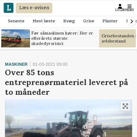
Læs e-avisen
LOGIN
MENU
Seneste
Mest læste
Kvæg
Grise
Planter
Mask
Før såmaskinen kører: Her er
Grisebestanden s
efterårets største
avlsbestand
skadedyrsrisici
MASKINER
01-03-2021 09:00
Over 85 tons
entreprenørmateriel leveret på
to måneder