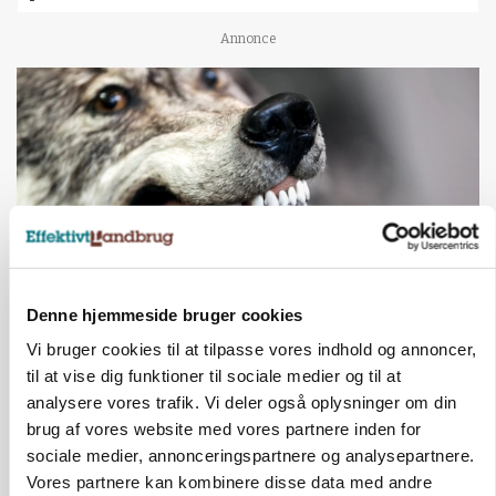
Annonce
Denne hjemmeside bruger cookies
ULVE
Vi bruger cookies til at tilpasse vores indhold og annoncer,
Landmand vågnede ved lyden af skrigende kvier:
til at vise dig funktioner til sociale medier og til at
Ulven stod på foderbordet
analysere vores trafik. Vi deler også oplysninger om din
brug af vores website med vores partnere inden for
Annonce
sociale medier, annonceringspartnere og analysepartnere.
LEDER
Vores partnere kan kombinere disse data med andre