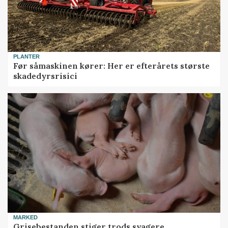
PLANTER
Før såmaskinen kører: Her er efterårets største
skadedyrsrisici
MARKED
Grisebestanden stiger trods svagere