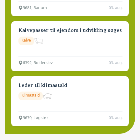
9681, Ranum
03. aug.
Kalvepasser til ejendom i udvikling søges
Kalve
6392, Bolderslev
03. aug.
Leder til klimastald
Klimastald
9670, Løgstør
03. aug.