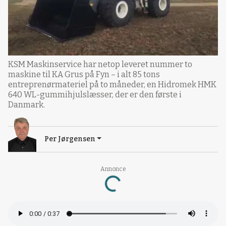
KSM Maskinservice har netop leveret nummer to
maskine til KA Grus på Fyn – i alt 85 tons
entreprenørmateriel på to måneder, en Hidromek HMK
640 WL-gummihjulslæsser, der er den første i
Danmark.
Per Jørgensen
Annonce
Loading...