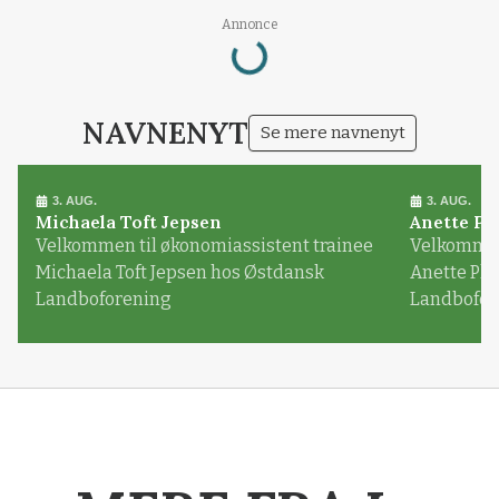
Annonce
Loading...
NAVNENYT
Se mere navnenyt
3. AUG.
3. AUG.
Michaela Toft Jepsen
Anette Pl
Velkommen til økonomiassistent trainee
Velkommen 
Michaela Toft Jepsen hos Østdansk
Anette Pl
Landboforening
Landbofor