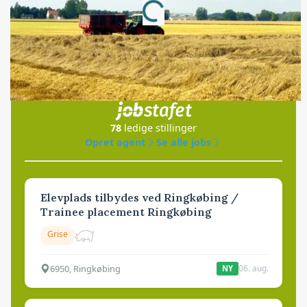
Loading...
Jobs
i samarbejde med
78
ledige stillinger
Opret agent
Se alle jobs
Elevplads tilbydes ved Ringkøbing /
Trainee placement Ringkøbing
Grise
6950, Ringkøbing
06. aug.
NY