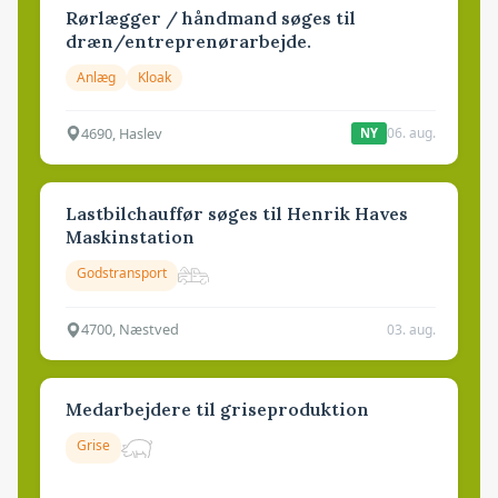
Rørlægger / håndmand søges til
dræn/entreprenørarbejde.
Anlæg
Kloak
4690, Haslev
06. aug.
NY
Lastbilchauffør søges til Henrik Haves
Maskinstation
Godstransport
4700, Næstved
03. aug.
Medarbejdere til griseproduktion
Grise