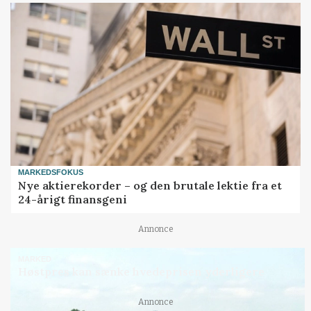
MARKEDSFOKUS
Nye aktierekorder – og den brutale lektie fra et
24-årigt finansgeni
Annonce
MARKED
Høstpres kan sænke hvedeprisen yderligere
Annonce