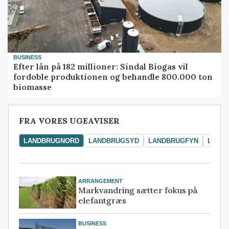
BUSINESS
Efter lån på 182 millioner: Sindal Biogas vil
fordoble produktionen og behandle 800.000 ton
biomasse
FRA VORES UGEAVISER
LANDBRUGNORD
LANDBRUGSYD
LANDBRUGFYN
LAND
ARRANGEMENT
Markvandring sætter fokus på
elefantgræs
BUSINESS