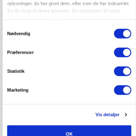
Det er en uskik at udlægge et røgslør om
oplysninger, du har givet dem, eller som de har indsamlet
økoproduktion
fra din brug af deres tjenester. Du samtykker til vores
cookies, hvis du fortsætter med at anvende vores
Annonce
Loading...
hjemmeside.
Samtykkevalg
Nødvendig
Præferencer
Statistik
Marketing
MASKINER
Vis detaljer
Forserie til selvkørende skårlægger afprøves i år
OK