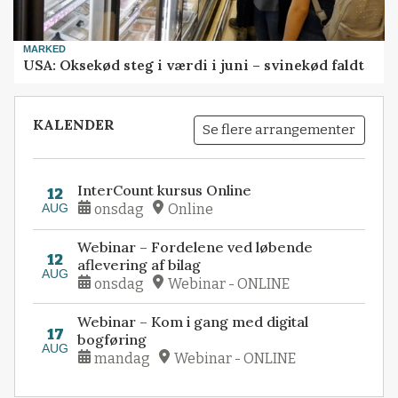
MARKED
USA: Oksekød steg i værdi i juni – svinekød faldt
KALENDER
Se flere arrangementer
InterCount kursus Online
12
AUG
onsdag
Online
Webinar – Fordelene ved løbende
12
aflevering af bilag
AUG
onsdag
Webinar - ONLINE
Webinar – Kom i gang med digital
17
bogføring
AUG
mandag
Webinar - ONLINE