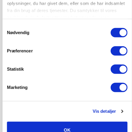
oplysninger, du har givet dem, eller som de har indsamlet
fra din brug af deres tjenester. Du samtykker til vores
cookies, hvis du fortsætter med at anvende vores
hjemmeside.
Samtykkevalg
Nødvendig
GRISE
Rådgiver om DB-Tjek: Små justeringer kan give
store besparelser
Præferencer
Statistik
Marketing
Vis detaljer
BUSINESS
OK