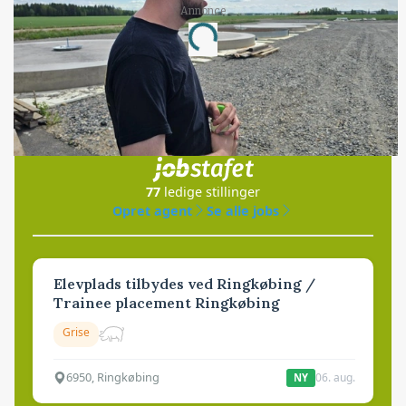
Annonce
Loading...
Jobs
i samarbejde med
77
ledige stillinger
Opret agent
Se alle jobs
Elevplads tilbydes ved Ringkøbing /
Trainee placement Ringkøbing
Grise
6950, Ringkøbing
06. aug.
NY