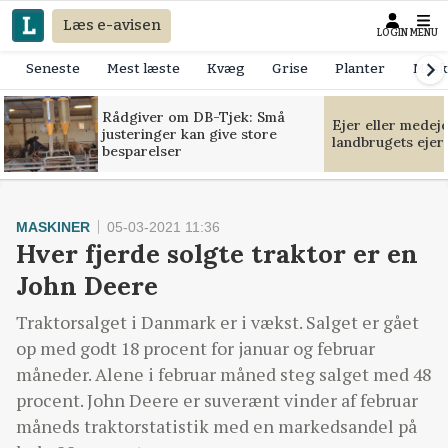
Læs e-avisen
LOGIN
MENU
Seneste
Mest læste
Kvæg
Grise
Planter
Mask
Rådgiver om DB-Tjek: Små
Ejer eller medej
justeringer kan give store
landbrugets ejer
besparelser
MASKINER
05-03-2021 11:36
Hver fjerde solgte traktor er en
John Deere
Traktorsalget i Danmark er i vækst. Salget er gået
op med godt 18 procent for januar og februar
måneder. Alene i februar måned steg salget med 48
procent. John Deere er suverænt vinder af februar
måneds traktorstatistik med en markedsandel på