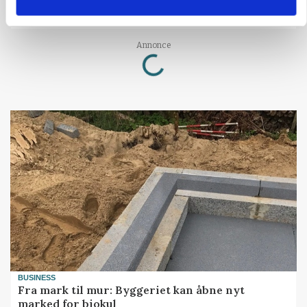
Ejer eller medejer? Nyt tv-format udfordrer
landbrugets ejerstruktur
Loading...
Annonce
BUSINESS
Fra mark til mur: Byggeriet kan åbne nyt
marked for biokul