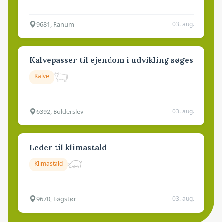
9681, Ranum
03. aug.
Kalvepasser til ejendom i udvikling søges
Kalve
6392, Bolderslev
03. aug.
Leder til klimastald
Klimastald
9670, Løgstør
03. aug.