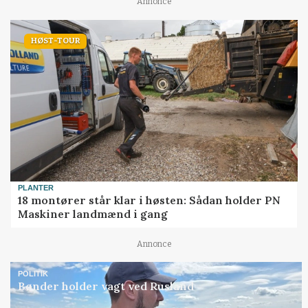
Annonce
HØST-TOUR
PLANTER
18 montører står klar i høsten: Sådan holder PN
Maskiner landmænd i gang
Annonce
POLITIK
Bønder holder vagt ved Rusland