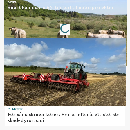
KVÆG
Snart kan man søge tilskud til naturprojekter
Loading...
Annonce
PLANTER
Før såmaskinen kører: Her er efterårets største
skadedyrsrisici