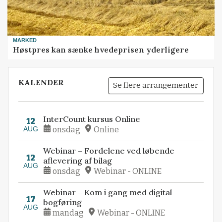
MARKED
Høstpres kan sænke hvedeprisen yderligere
KALENDER
Se flere arrangementer
InterCount kursus Online
12
AUG
onsdag
Online
Webinar – Fordelene ved løbende
12
aflevering af bilag
AUG
onsdag
Webinar - ONLINE
Webinar – Kom i gang med digital
17
bogføring
AUG
mandag
Webinar - ONLINE