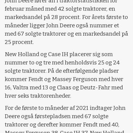
John Deere fører an i traktorstatistikken for
februar måned med 42 solgte traktorer, en
markedsandel på 28 procent. For årets første to
måneder ligger John Deere også nummer et
med 67 solgte traktorer og en markedsandel på
25 procent.
New Holland og Case IH placerer sig som
nummer to og tre med henholdsvis 25 og 24
solgte traktorer. På de efterfølgende pladser
kommer Fendt og Massey Ferguson med hver
16, Valtra med 13 og Claas og Deutz-Fahr med
hver seks traktorenheder.
For de første to måneder af 2021 indtager John
Deere også førstepladsen med 67 solgte
traktorer og derefter kommer Fendt med 40,
Massey Ferguson 38, Case IH 37, New Holland