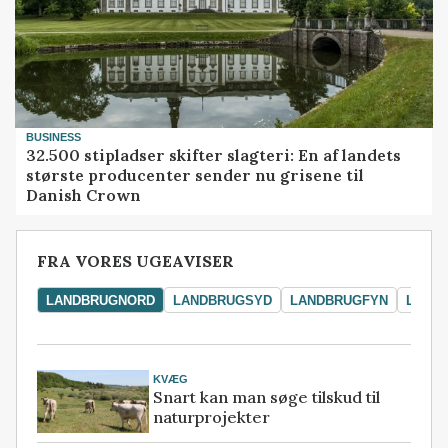
BUSINESS
32.500 stipladser skifter slagteri: En af landets
største producenter sender nu grisene til
Danish Crown
FRA VORES UGEAVISER
LANDBRUGNORD
LANDBRUGSYD
LANDBRUGFYN
LAND
KVÆG
Snart kan man søge tilskud til
naturprojekter