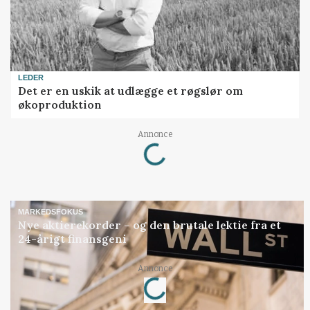
LEDER
Det er en uskik at udlægge et røgslør om
økoproduktion
Loading...
Annonce
MARKEDSFOKUS
Nye aktierekorder – og den brutale lektie fra et
24-årigt finansgeni
Loading...
Annonce