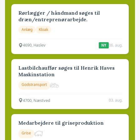
Rørlægger / håndmand søges til
dræn/entreprenørarbejde.
Anlæg
Kloak
4690, Haslev
06. aug.
NY
Lastbilchauffør søges til Henrik Haves
Maskinstation
Godstransport
4700, Næstved
03. aug.
Medarbejdere til griseproduktion
Grise