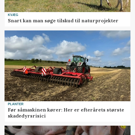
KVÆG
Snart kan man søge tilskud til naturprojekter
PLANTER
Før såmaskinen kører: Her er efterårets største
skadedyrsrisici