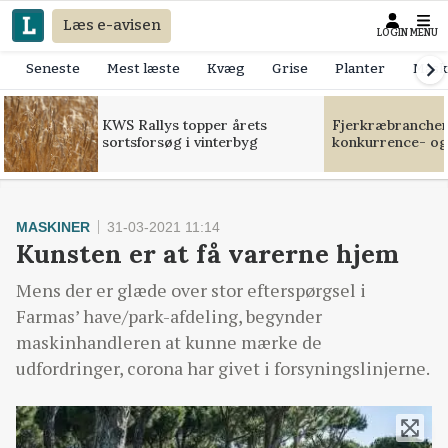
Læs e-avisen
LOGIN
MENU
Seneste
Mest læste
Kvæg
Grise
Planter
Mask
KWS Rallys topper årets
Fjerkræbranchen:
sortsforsøg i vinterbyg
konkurrence- og
MASKINER
31-03-2021 11:14
Kunsten er at få varerne hjem
Mens der er glæde over stor efterspørgsel i
Farmas’ have/park-afdeling, begynder
maskinhandleren at kunne mærke de
udfordringer, corona har givet i forsyningslinjerne.