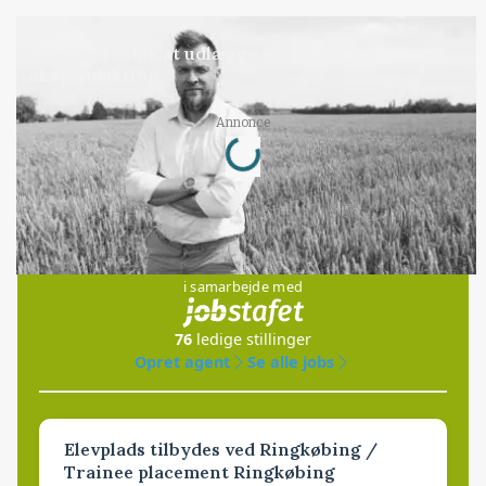
LEDER
Det er en uskik at udlægge et røgslør om
økoproduktion
Loading...
Annonce
Jobs
i samarbejde med
76
ledige stillinger
Opret agent
Se alle jobs
Elevplads tilbydes ved Ringkøbing /
Trainee placement Ringkøbing