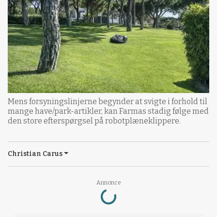
Mens forsyningslinjerne begynder at svigte i forhold til
mange have/park-artikler, kan Farmas stadig følge med
den store efterspørgsel på robotplæneklippere.
Christian Carus
Loading...
Annonce