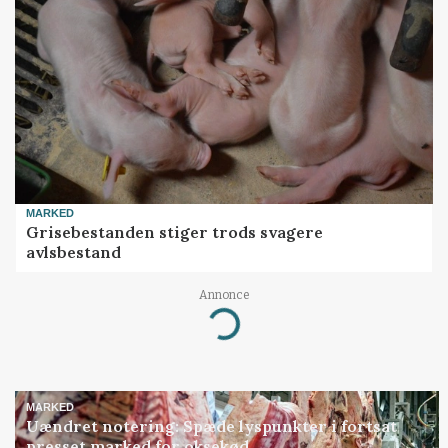
MARKED
Grisebestanden stiger trods svagere
avlsbestand
Annonce
Loading...
MARKED
Uændret notering: Spæde lyspunkter i fortsat
presset marked for oksekød