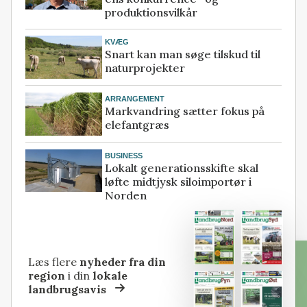
produktionsvilkår
KVÆG
Snart kan man søge tilskud til
naturprojekter
ARRANGEMENT
Markvandring sætter fokus på
elefantgræs
BUSINESS
Lokalt generationsskifte skal
løfte midtjysk siloimportør i
Norden
Læs flere
nyheder fra din
region
i din
lokale
landbrugsavis