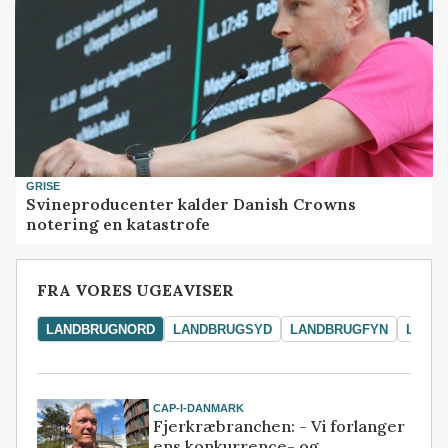
GRISE
Svineproducenter kalder Danish Crowns
notering en katastrofe
FRA VORES UGEAVISER
LANDBRUGNORD
LANDBRUGSYD
LANDBRUGFYN
LAND
CAP-I-DANMARK
Fjerkræbranchen: - Vi forlanger
ens konkurrence- og