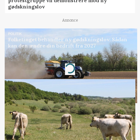
protestgruppe vil demonstrere mod ny
gødskningslov
Annonce
POLITIK
Folketinget behandler ny gødskningslov: Sådan
kan den ændre din bedrift fra 2027
Annonce
Loading...