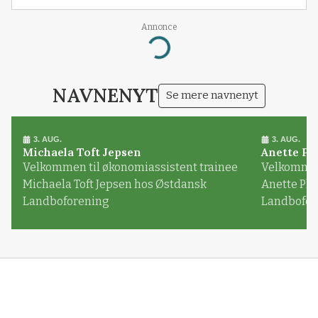
Annonce
Loading...
NAVNENYT
Se mere navnenyt
3. AUG.
3. AUG.
Michaela Toft Jepsen
Anette Pl
Velkommen til økonomiassistent trainee
Velkommen 
Michaela Toft Jepsen hos Østdansk
Anette Pl
Landboforening
Landbofor