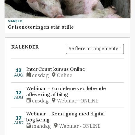
MARKED
Grisenoteringen står stille
KALENDER
Se flere arrangementer
InterCount kursus Online
12
AUG
onsdag
Online
Webinar – Fordelene ved løbende
12
aflevering af bilag
AUG
onsdag
Webinar - ONLINE
Webinar – Kom i gang med digital
17
bogføring
AUG
mandag
Webinar - ONLINE