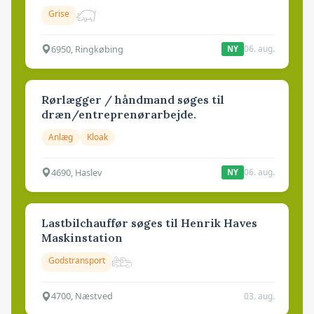
Grise
6950, Ringkøbing
06. aug.
NY
Rørlægger / håndmand søges til
dræn/entreprenørarbejde.
Anlæg
Kloak
4690, Haslev
06. aug.
NY
Lastbilchauffør søges til Henrik Haves
Maskinstation
Godstransport
4700, Næstved
03. aug.