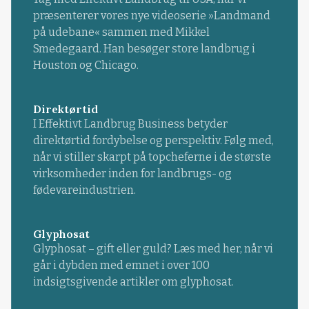
præsenterer vores nye videoserie »Landmand
på udebane« sammen med Mikkel
Smedegaard. Han besøger store landbrug i
Houston og Chicago.
Direktørtid
I Effektivt Landbrug Business betyder
direktørtid fordybelse og perspektiv. Følg med,
når vi stiller skarpt på topcheferne i de største
virksomheder inden for landbrugs- og
fødevareindustrien.
Glyphosat
Glyphosat – gift eller guld? Læs med her, når vi
går i dybden med emnet i over 100
indsigtsgivende artikler om glyphosat.