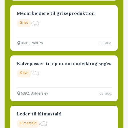
Medarbejdere til griseproduktion
Grise
9681, Ranum
03. aug.
Kalvepasser til ejendom i udvikling søges
Kalve
6392, Bolderslev
03. aug.
Leder til klimastald
Klimastald