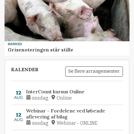
MARKED
Grisenoteringen står stille
KALENDER
Se flere arrangementer
InterCount kursus Online
12
AUG
onsdag
Online
Webinar – Fordelene ved løbende
12
aflevering af bilag
AUG
onsdag
Webinar - ONLINE