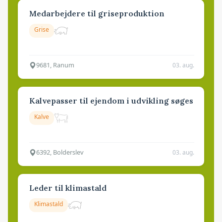
Medarbejdere til griseproduktion
Grise
9681, Ranum
03. aug.
Kalvepasser til ejendom i udvikling søges
Kalve
6392, Bolderslev
03. aug.
Leder til klimastald
Klimastald