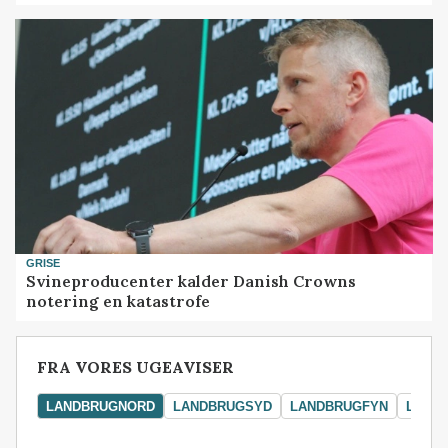
GRISE
Svineproducenter kalder Danish Crowns
notering en katastrofe
FRA VORES UGEAVISER
LANDBRUGNORD
LANDBRUGSYD
LANDBRUGFYN
LAND