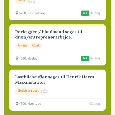
Grise
6950, Ringkøbing
06. aug.
NY
Rørlægger / håndmand søges til
dræn/entreprenørarbejde.
Anlæg
Kloak
4690, Haslev
06. aug.
NY
Lastbilchauffør søges til Henrik Haves
Maskinstation
Godstransport
4700, Næstved
03. aug.