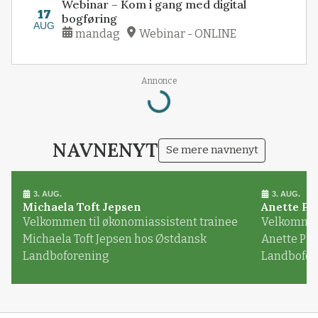
Webinar – Kom i gang med digital
17
bogføring
AUG
mandag
Webinar - ONLINE
Loading...
Annonce
NAVNENYT
Se mere navnenyt
3. AUG.
3. AUG.
Michaela Toft Jepsen
Anette Pl
Velkommen til økonomiassistent trainee
Velkommen 
Michaela Toft Jepsen hos Østdansk
Anette Pl
Landboforening
Landbofor