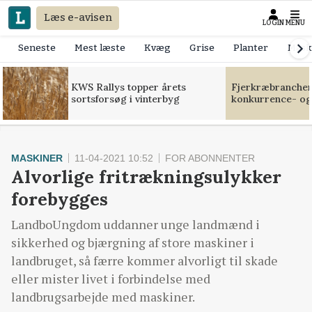
Læs e-avisen
LOGIN
MENU
Seneste
Mest læste
Kvæg
Grise
Planter
Mask
KWS Rallys topper årets
Fjerkræbranchen:
sortsforsøg i vinterbyg
konkurrence- og
MASKINER
11-04-2021 10:52
FOR ABONNENTER
Alvorlige fritrækningsulykker
forebygges
LandboUngdom uddanner unge landmænd i
sikkerhed og bjærgning af store maskiner i
landbruget, så færre kommer alvorligt til skade
eller mister livet i forbindelse med
landbrugsarbejde med maskiner.