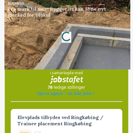
BUSINESS
Fra mark til mur: Byggeriet kan åbne nyt
marked for biokul
Annonce
Loading...
Jobs
i samarbejde med
76
ledige stillinger
Opret agent
Se alle jobs
Elevplads tilbydes ved Ringkøbing /
Trainee placement Ringkøbing