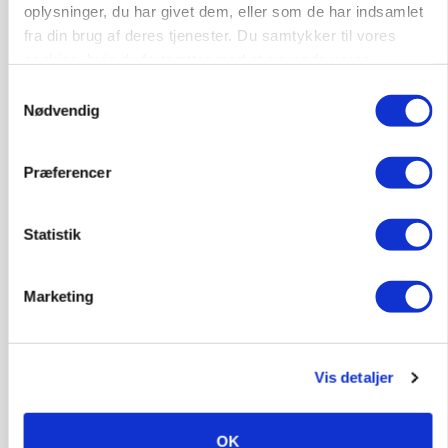
gødskningslov
oplysninger, du har givet dem, eller som de har indsamlet
fra din brug af deres tjenester. Du samtykker til vores
Annonce
cookies, hvis du fortsætter med at anvende vores
hjemmeside.
Samtykkevalg
POLITIK
Folketinget behandler ny gødskningslov: Sådan
Nødvendig
kan den ændre din bedrift fra 2027
Loading...
Præferencer
Annonce
Statistik
Marketing
Vis detaljer
OK