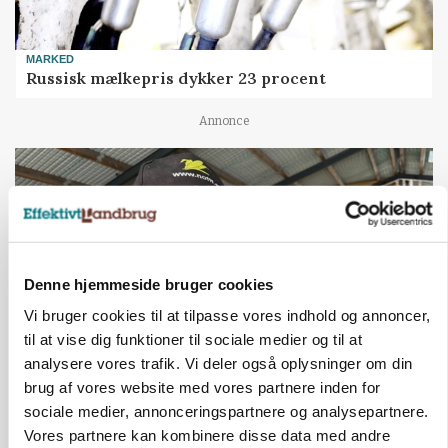
MARKED
Russisk mælkepris dykker 23 procent
Annonce
Denne hjemmeside bruger cookies
Vi bruger cookies til at tilpasse vores indhold og annoncer,
til at vise dig funktioner til sociale medier og til at
analysere vores trafik. Vi deler også oplysninger om din
brug af vores website med vores partnere inden for
POLITIK
»Nu stopper I«: Landbrugsdebattør og
sociale medier, annonceringspartnere og analysepartnere.
protestgruppe vil demonstrere mod ny
Vores partnere kan kombinere disse data med andre