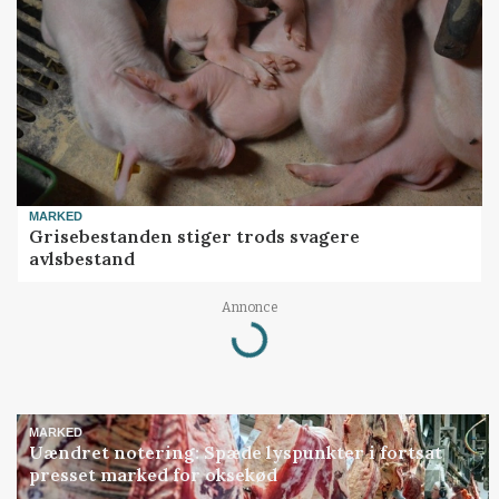
MARKED
Grisebestanden stiger trods svagere
avlsbestand
Loading...
Annonce
MARKED
Uændret notering: Spæde lyspunkter i fortsat
presset marked for oksekød