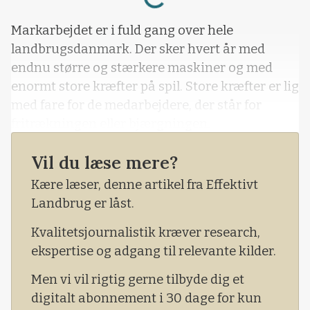
Markarbejdet er i fuld gang over hele
landbrugsdanmark. Der sker hvert år med
endnu større og stærkere maskiner og med
enormt store kræfter på spil. Store kræfter er lig
med fare for de medarbejdere, der står for
fritrækningen eller bjærgningen.
Arbejdstilsynet har sat ekstra fokus på
Vil du læse mere?
problemstillingen i 2021.
Kære læser, denne artikel fra Effektivt
Landbrug er låst.
Kvalitetsjournalistik kræver research,
ekspertise og adgang til relevante kilder.
Men vi vil rigtig gerne tilbyde dig et
digitalt abonnement i 30 dage for kun